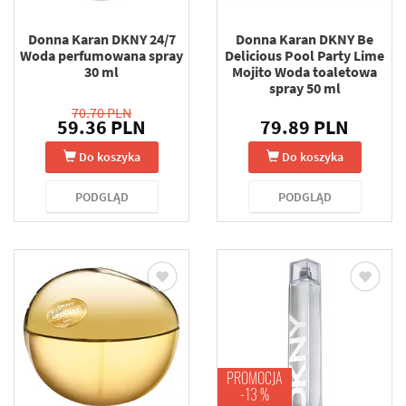
Donna Karan DKNY 24/7
Donna Karan DKNY Be
Woda perfumowana spray
Delicious Pool Party Lime
30 ml
Mojito Woda toaletowa
spray 50 ml
70.70 PLN
59.36 PLN
79.89 PLN
Do koszyka
Do koszyka
PODGLĄD
PODGLĄD
PROMOCJA
-13 %