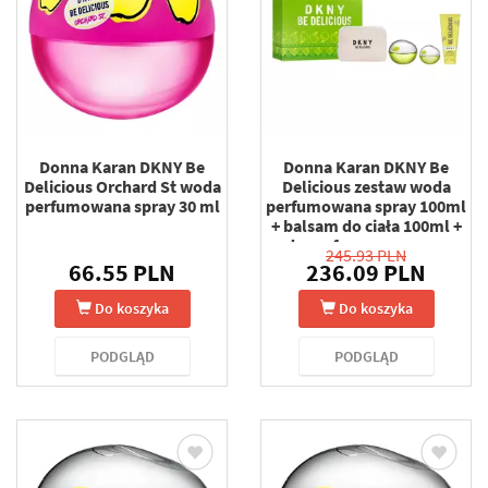
Donna Karan DKNY Be
Donna Karan DKNY Be
Delicious Orchard St woda
Delicious zestaw woda
perfumowana spray 30 ml
perfumowana spray 100ml
+ balsam do ciała 100ml +
woda perfumowana spray +
245.93 PLN
kosmetyczka
66.55 PLN
236.09 PLN
Do koszyka
Do koszyka
PODGLĄD
PODGLĄD