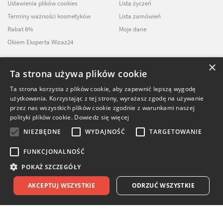
Ustawienia plików cookies
Lista życzeń
Terminy ważności kosmetyków
Lista zamówień
Rabat 6%
Moje dane
Okiem Eksperta Wizaż24
×
Ta strona używa plików cookie
NEWSLETTER
Ta strona korzysta z plików cookie, aby zapewnić lepszą wygodę
użytkowania. Korzystając z tej strony, wyrażasz zgodę na używanie
ZAPISZ SIĘ DO
przez nas wszystkich plików cookie zgodnie z warunkami naszej
NASZEGO NEWSLETTERA
polityki plików cookie.
Dowiedz się więcej
NIEZBĘDNE
WYDAJNOŚĆ
TARGETOWANIE
FUNKCJONALNOŚĆ
POKAŻ SZCZEGÓŁY
© Softika.pl 2026
AKCEPTUJ WSZYSTKIE
ODRZUĆ WSZYSTKIE