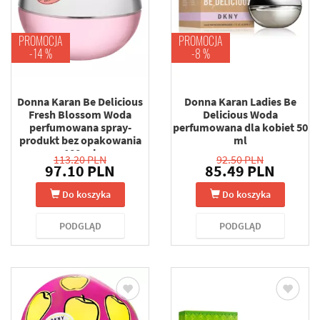
PROMOCJA
PROMOCJA
-14 %
-8 %
Donna Karan Be Delicious
Donna Karan Ladies Be
Fresh Blossom Woda
Delicious Woda
perfumowana spray-
perfumowana dla kobiet 50
produkt bez opakowania
ml
100 ml
113.20 PLN
92.50 PLN
97.10 PLN
85.49 PLN
Do koszyka
Do koszyka
PODGLĄD
PODGLĄD