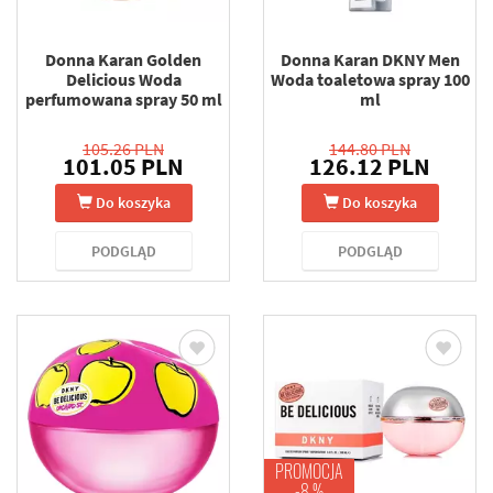
Donna Karan Golden
Donna Karan DKNY Men
Delicious Woda
Woda toaletowa spray 100
perfumowana spray 50 ml
ml
105.26 PLN
144.80 PLN
101.05 PLN
126.12 PLN
Do koszyka
Do koszyka
PODGLĄD
PODGLĄD
PROMOCJA
-8 %