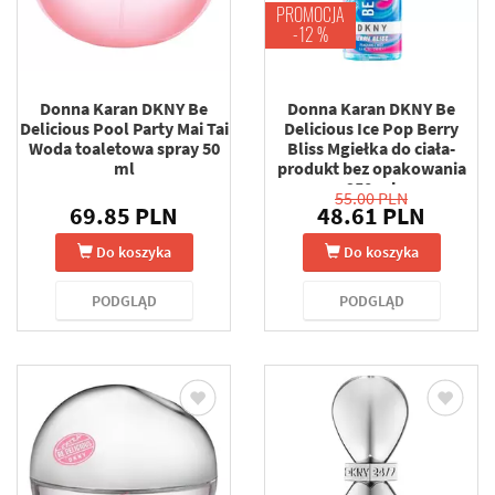
PROMOCJA
-12 %
Donna Karan DKNY Be
Donna Karan DKNY Be
Delicious Pool Party Mai Tai
Delicious Ice Pop Berry
Woda toaletowa spray 50
Bliss Mgiełka do ciała-
ml
produkt bez opakowania
250 ml
55.00 PLN
69.85 PLN
48.61 PLN
Do koszyka
Do koszyka
PODGLĄD
PODGLĄD