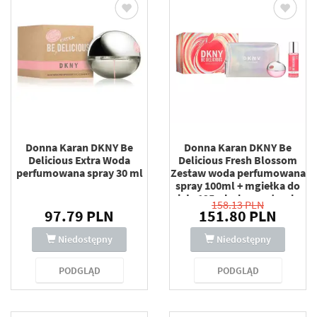
Donna Karan DKNY Be
Donna Karan DKNY Be
Delicious Extra Woda
Delicious Fresh Blossom
perfumowana spray 30 ml
Zestaw woda perfumowana
spray 100ml + mgiełka do
ciała 125ml + kosmetyczka
158.13 PLN
97.79 PLN
151.80 PLN
Niedostępny
Niedostępny
PODGLĄD
PODGLĄD