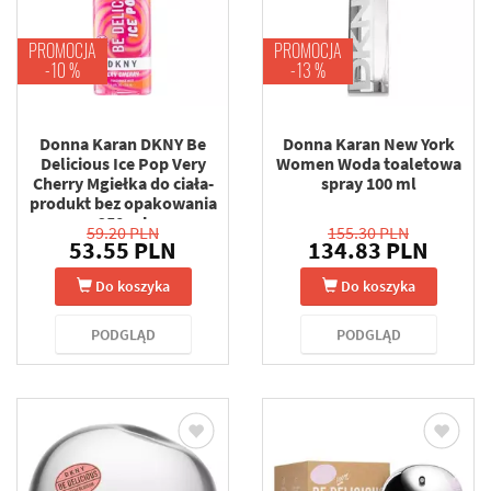
PROMOCJA
PROMOCJA
-10 %
-13 %
Donna Karan DKNY Be
Donna Karan New York
Delicious Ice Pop Very
Women Woda toaletowa
Cherry Mgiełka do ciała-
spray 100 ml
produkt bez opakowania
250 ml
59.20 PLN
155.30 PLN
53.55 PLN
134.83 PLN
Do koszyka
Do koszyka
PODGLĄD
PODGLĄD