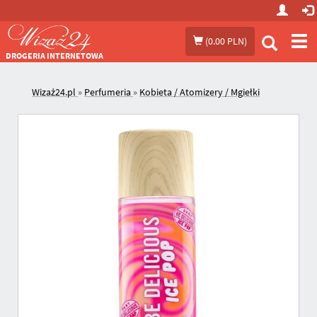
Prze
(
0.00 PLN
)
me
DROGERIA INTERNETOWA
Wizaż24.pl
»
Perfumeria
»
Kobieta / Atomizery / Mgiełki