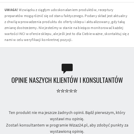
UWAGA!
W związku z ciągłym udoskonalaniem produktów, receptury
preparatów mogą różnić się od stanu faktycznego. Podany skład jest aktualny
z chwilą wprowadzenia produktu do oferty sklepu i aktualizowany, gdy taką
zmianę dostrzeżemy. Nie jesteśmy w stanie na bieżąco monitorować każdej
wartości INCI w ofercie sklepu, ale jeśli jest to dla Ciebie ważne, skontaktuj się z
nami w celu weryfikacji konkretnej pozycji.
OPINIE NASZYCH KLIENTÓW I KONSULTANTÓW
Ten produkt nie ma jeszcze żadnych opinii. Bądź pierwszym, który
wystawi mu opinię.
Zostań konsultantem w programie Wizaz24.pl, aby zdobyć punkty za
wystawioną opinię.