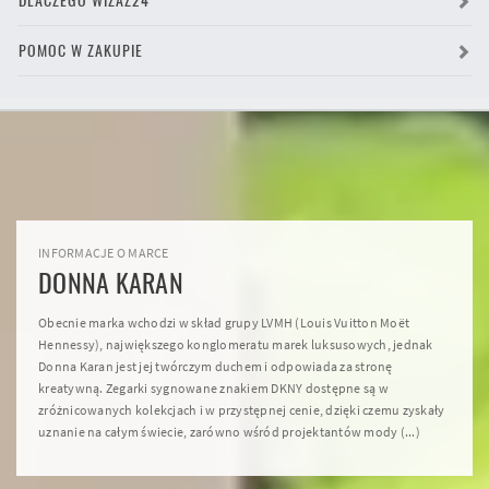
DLACZEGO WIZAŻ24
POMOC W ZAKUPIE
INFORMACJE O MARCE
DONNA KARAN
Obecnie marka wchodzi w skład grupy LVMH (Louis Vuitton Moët
Hennessy), największego konglomeratu marek luksusowych, jednak
Donna Karan jest jej twórczym duchem i odpowiada za stronę
kreatywną. Zegarki sygnowane znakiem DKNY dostępne są w
zróżnicowanych kolekcjach i w przystępnej cenie, dzięki czemu zyskały
uznanie na całym świecie, zarówno wśród projektantów mody (...)