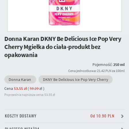
Donna Karan DKNY Be Delicious Ice Pop Very
Cherry Mgiełka do ciała-produkt bez
opakowania
Pojemność:
250 ml
Cena jednostkowa: 21.42 PLN za 100ml
Donna Karan
DKNY Be Delicious Ice Pop Very Cherry
Cena
53.55 zł
(
59.20
zł
)
Poprzednia najniższa cena: 53.55 zł
KOSZTY DOSTAWY
Od 10.90 PLN