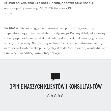
HALEON POLAND SPÓŁKA Z OGRANICZONĄ ODPOWIEDZIALNOŚCIĄ
ul.
Wincentego Rzymowskiego 53, 02-697 Warszawa, PL
Polska
UWAGA!
W związku z ciągłym udoskonalaniem produktów, receptury
preparatów mogą różnić się od stanu faktycznego. Podany skład jest aktualny
z chwilą wprowadzenia produktu do oferty sklepu i aktualizowany, gdy taką
zmianę dostrzeżemy. Nie jesteśmy w stanie na bieżąco monitorować każdej
wartości INCI w ofercie sklepu, ale jeśli jest to dla Ciebie ważne, skontaktuj się z
nami w celu weryfikacji konkretnej pozycji.
OPINIE NASZYCH KLIENTÓW I KONSULTANTÓW