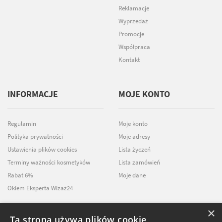
Reklamacje
Wyprzedaż
Promocje
Współpraca
Kontakt
INFORMACJE
MOJE KONTO
Regulamin
Moje konto
Polityka prywatności
Moje adresy
Ustawienia plików cookies
Lista życzeń
Terminy ważności kosmetyków
Lista zamówień
Rabat 6%
Moje dane
Okiem Eksperta Wizaż24
×
Ta strona używa plików cookie