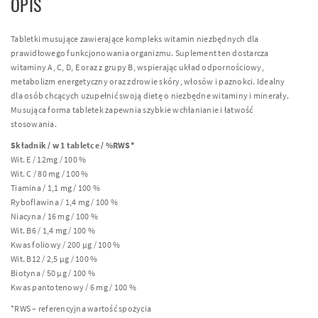
OPIS
Tabletki musujące zawierające kompleks witamin niezbędnych dla
prawidłowego funkcjonowania organizmu. Suplement ten dostarcza
witaminy A, C, D, E oraz z grupy B, wspierając układ odpornościowy,
metabolizm energetyczny oraz zdrowie skóry, włosów i paznokci. Idealny
dla osób chcących uzupełnić swoją dietę o niezbędne witaminy i minerały.
Musująca forma tabletek zapewnia szybkie wchłanianie i łatwość
stosowania.
Składnik / w 1 tabletce / %RWS*
Wit. E / 12mg / 100 %
Wit. C / 80 mg / 100 %
Tiamina / 1,1 mg / 100 %
Ryboflawina / 1,4 mg / 100 %
Niacyna / 16 mg / 100 %
Wit. B6 / 1,4 mg / 100 %
Kwas foliowy / 200 µg / 100 %
Wit. B12 / 2,5 µg / 100 %
Biotyna / 50 µg / 100 %
Kwas pantotenowy / 6 mg / 100 %
*RWS – referencyjna wartość spożycia