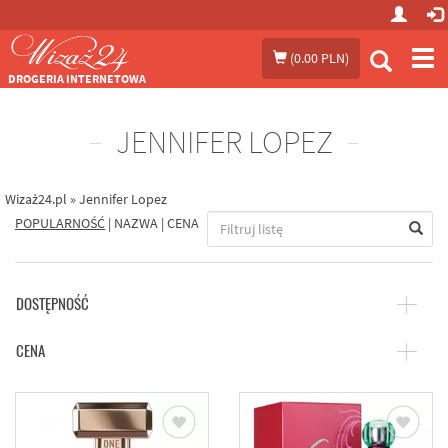
Prze
(
0.00 PLN
)
me
DROGERIA INTERNETOWA
JENNIFER LOPEZ
Wizaż24.pl
»
Jennifer Lopez
POPULARNOŚĆ
|
NAZWA
|
CENA
DOSTĘPNOŚĆ
CENA