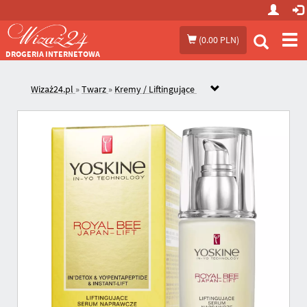
Prze
(
0.00 PLN
)
me
DROGERIA INTERNETOWA
Wizaż24.pl
»
Twarz
»
Kremy / Liftingujące