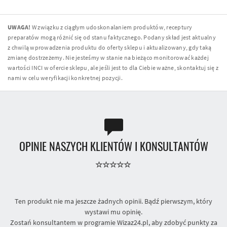
UWAGA!
W związku z ciągłym udoskonalaniem produktów, receptury
preparatów mogą różnić się od stanu faktycznego. Podany skład jest aktualny
z chwilą wprowadzenia produktu do oferty sklepu i aktualizowany, gdy taką
zmianę dostrzeżemy. Nie jesteśmy w stanie na bieżąco monitorować każdej
wartości INCI w ofercie sklepu, ale jeśli jest to dla Ciebie ważne, skontaktuj się z
nami w celu weryfikacji konkretnej pozycji.
OPINIE NASZYCH KLIENTÓW I KONSULTANTÓW
Ten produkt nie ma jeszcze żadnych opinii. Bądź pierwszym, który
wystawi mu opinię.
Zostań konsultantem w programie Wizaz24.pl, aby zdobyć punkty za