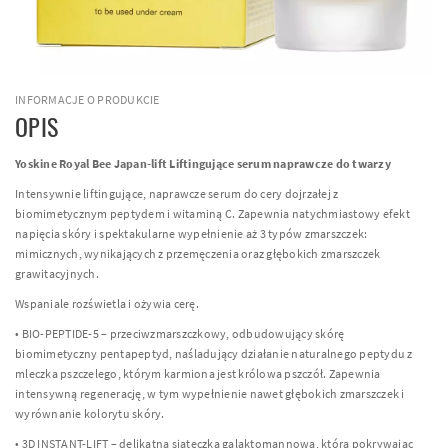
INFORMACJE O PRODUKCIE
OPIS
Yoskine Royal Bee Japan-lift Liftingujące serum naprawcze do twarzy
Intensywnie liftingujące, naprawcze serum do cery dojrzałej z
biomimetycznym peptydem i witaminą C. Zapewnia natychmiastowy efekt
napięcia skóry i spektakularne wypełnienie aż 3 typów zmarszczek:
mimicznych, wynikających z przemęczenia oraz głębokich zmarszczek
grawitacyjnych.
Wspaniale rozświetla i ożywia cerę.
• BIO-PEPTIDE-5 – przeciwzmarszczkowy, odbudowujący skórę
biomimetyczny pentapeptyd, naśladujący działanie naturalnego peptydu z
mleczka pszczelego, którym karmiona jest królowa pszczół. Zapewnia
intensywną regenerację, w tym wypełnienie nawet głębokich zmarszczek i
wyrównanie kolorytu skóry.
• 3D INSTANT-LIFT – delikatna siateczka galaktomannowa, która pokrywając