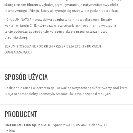
skórę cienkim filmem wygładzającym, gwarantuje natychmiastowy efekt
intensywnego liftingu, który utrzymuje się przez wiele godzin od aplikacji.
• C-ILLUMINATOR – prawdziwa bomba witaminowa dla skóry. Bogaty
koktajl witamin C i E, który przywraca cerze blask i promienny wygląd, a
także pobudzając produkcję kolagenu, działa przeciwstarzeniowo i
ujędrnia skórę.
SERUM STOSOWANE POD KREM PRZYSPIESZA EFEKTY KURACJI
ODMŁADZAJĄCEJ.
SPOSÓB UŻYCIA
Codziennie rano i wieczorem aplikować na oczyszczoną skórę twarzy pod krem
lub jako samodzielny kosmetyk. Stanowi świetną bazę pod makijaż.
PRODUCENT
DAX COSMETICS Sp. z o.o.
ul. Spacerowa 18, 05-462 Duchnów, PL
Polska