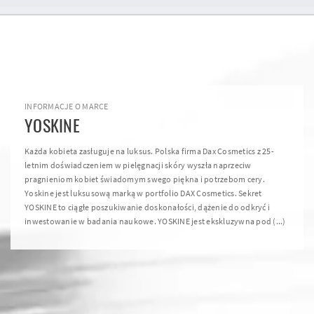
INFORMACJE O MARCE
YOSKINE
Każda kobieta zasługuje na luksus. Polska firma Dax Cosmetics z 25-
letnim doświadczeniem w pielęgnacji skóry wyszła naprzeciw
pragnieniom kobiet świadomym swego piękna i potrzebom cery.
Yoskine jest luksusową marką w portfolio DAX Cosmetics. Sekret
YOSKINE to ciągłe poszukiwanie doskonałości, dążenie do odkryć i
inwestowanie w badania naukowe. YOSKINE jest ekskluzywna pod (...)