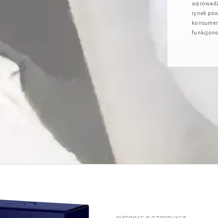
wprowadze
rynek pows
konsument
funkcjono
INFORMACJE O PRODUKCIE