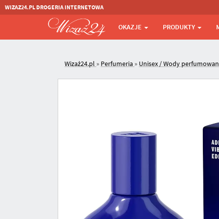
WIZAZ24.PL DROGERIA INTERNETOWA
OKAZJE
PRODUKTY
Wizaż24.pl
»
Perfumeria
»
Unisex / Wody perfumowa