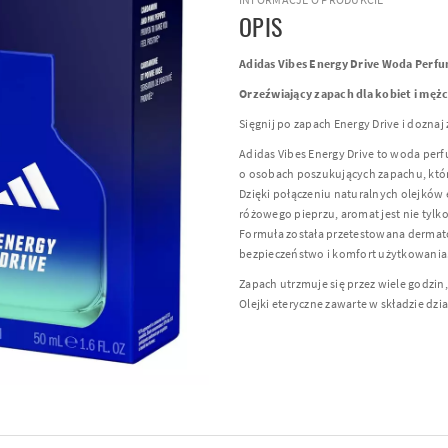
OPIS
Adidas Vibes Energy Drive Woda Per
Orzeźwiający zapach dla kobiet i męż
Sięgnij po zapach Energy Drive i doznaj 
Adidas Vibes Energy Drive to woda per
o osobach poszukujących zapachu, który
Dzięki połączeniu naturalnych olejków 
różowego pieprzu, aromat jest nie tylko 
Formuła została przetestowana dermato
bezpieczeństwo i komfort użytkowania
Zapach utrzmuje się przez wiele godzin,
Olejki eteryczne zawarte w składzie dzi