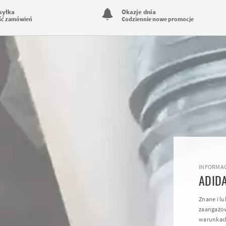
syłka
Okazje dnia
ść zamówień
Codziennie nowe promocje
INFORMAC
ADID
Znane i l
zaangażow
warunkach