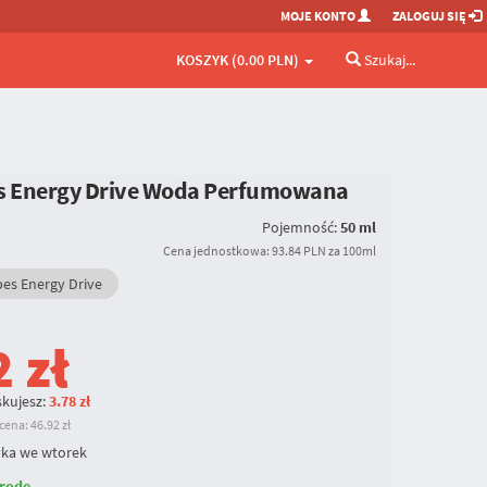
MOJE KONTO
ZALOGUJ SIĘ
KOSZYK (0.00 PLN)
Szukaj...
es Energy Drive Woda Perfumowana
Pojemność:
50 ml
Cena jednostkowa: 93.84 PLN za 100ml
bes Energy Drive
2
zł
kujesz:
3.78 zł
ena: 46.92 zł
ka we wtorek
rodę