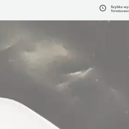
Szybka wy
Terminowo