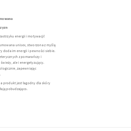
fumowana
czyzn
zastrzyku energii i motywacji!
fumowana unisex, stworzona z myślą
 doda im energii i pewności siebie.
eterycznych z pomarańczy i
świeży, ale i energetyzujący.
logicznie, zapewniając
.
 a produkt jest łagodny dla skóry
ałają pobudzająco.