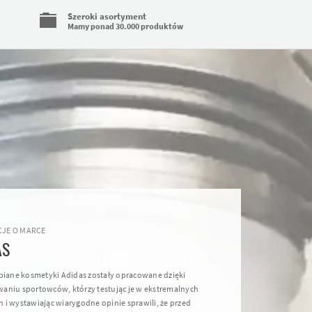
Szeroki asortyment
Mamy ponad 30.000 produktów
JE O MARCE
AS
ubiane kosmetyki Adidas zostały opracowane dzięki
aniu sportowców, którzy testując je w ekstremalnych
 i wystawiając wiarygodne opinie sprawili, że przed