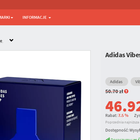
MARKI
INFORMACJE
ne
Adidas Vib
Adidas
Vi
50.70
zł
46.9
Rabat:
7.5 %
Zys
Poprzednia najniższa c
Dostępność:
Wysył
Doręczymy:
w ś