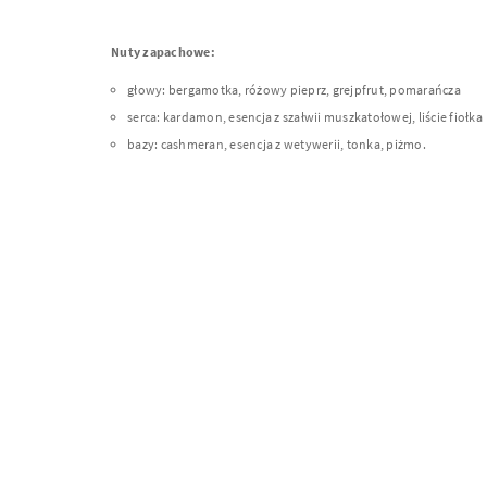
Nuty zapachowe:
głowy: bergamotka, różowy pieprz, grejpfrut, pomarańcza
serca: kardamon, esencja z szałwii muszkatołowej, liście fiołka
bazy: cashmeran, esencja z wetywerii, tonka, piżmo.