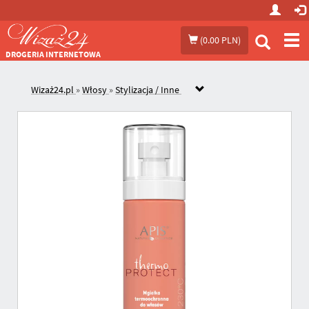
Prze
(
0.00 PLN
)
me
DROGERIA INTERNETOWA
Wizaż24.pl
»
Włosy
»
Stylizacja / Inne