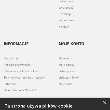
Reklamacje
Wyprzedaż
Promocje
Współpraca
Kontakt
INFORMACJE
MOJE KONTO
Regulamin
Moje konto
Polityka prywatności
Moje adresy
Ustawienia plików cookies
Lista życzeń
Terminy ważności kosmetyków
Lista zamówień
Rabat 6%
Moje dane
Okiem Eksperta Wizaż24
×
Ta strona używa plików cookie
NEWSLETTER