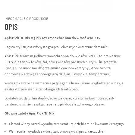
INFORMACJE O PRODUKCIE
OPIS
Apis Pick’N’Mix Mgiełka termoochronna do włosów SPF15
Często stylizujesz włosy na gorąco i chcesz je skutecznie chronić?
Apis Pick’N’Mix, mgiełka termoochronna do włosów SPF15, to prawdziwe
S.O.S. dla fanów loków, fal, afro i włosów prostych niczym lśniąca tafla.
Swoją supermoc zawdzięcza aminokwasom keratyny, które tworzą
ochronną warstwę zapobiegającą działaniu wysokiej temperatury.
Wyciąg z karczocha wzmacnia przyleganie łusek, silnie wygładzając włosy, a
ekstrakt z żeń-szenia zapobiega ich łamliwości.
Dodatek wody z Himalajów, soku z aloesu, kwasu hialuronowego i d-
pantenolu silnie nawilża, regeneruje i dodaje zdrowego blasku.
Główne zalety Apis Pick’N’Mix
Chroni włosy przed wysoką temperaturą dzięki aminokwasom keratyny.
Wzmacnia i wygładza włosy za pomocą wyciągu z karczocha.