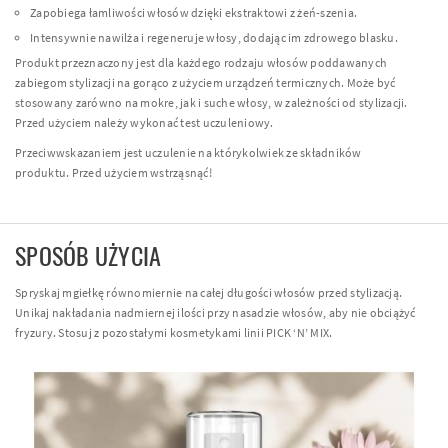
Zapobiega łamliwości włosów dzięki ekstraktowi z żeń-szenia.
Intensywnie nawilża i regeneruje włosy, dodając im zdrowego blasku.
Produkt przeznaczony jest dla każdego rodzaju włosów poddawanych
zabiegom stylizacji na gorąco z użyciem urządzeń termicznych. Może być
stosowany zarówno na mokre, jak i suche włosy, w zależności od stylizacji.
Przed użyciem należy wykonać test uczuleniowy.
Przeciwwskazaniem jest uczulenie na którykolwiek ze składników
produktu. Przed użyciem wstrząsnąć!
SPOSÓB UŻYCIA
Spryskaj mgiełkę równomiernie na całej długości włosów przed stylizacją.
Unikaj nakładania nadmiernej ilości przy nasadzie włosów, aby nie obciążyć
fryzury. Stosuj z pozostałymi kosmetykami linii PICK ‘N’ MIX.