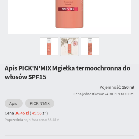
Apis PICK'N'MIX Mgiełka termoochronna do
włosów SPF15
Pojemność:
150 ml
Cena jednostkowa: 24.30 PLN za 100ml
Apis
PICK'N'MIX
Cena
36.45 zł
(
45.56
zł
)
Poprzednia najniższa cena: 36.45 zł