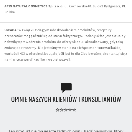
APIS NATURAL COSMETICS Sp. z o.o.
ul. Łochowska 40, 85-372 Bydgoszcz, PL
Polska
UWAGA!
W związku z ciągłym udoskonalaniem produktów, receptury
preparatów mogą różnić się od stanu faktycznego. Podany skład jest aktualny
z chwilą wprowadzenia produktu do oferty sklepu i aktualizowany, gdy taką
zmianę dostrzeżemy. Nie jesteśmy w stanie na bieżąco monitorować każdej
wartości INCI w ofercie sklepu, ale jeśli jest to dla Ciebie ważne, skontaktuj się z
nami w celu weryfikacji konkretnej pozycji.
OPINIE NASZYCH KLIENTÓW I KONSULTANTÓW
Ten produkt nie ma jeszcze żadnych opinii. Bądź pierwszym, który