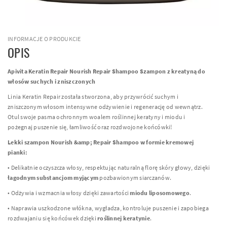
INFORMACJE O PRODUKCIE
OPIS
Apivita Keratin Repair Nourish Repair Shampoo Szampon z kreatyną do
włosów suchych i zniszczonych
Linia Keratin Repair została stworzona, aby przywrócić suchym i
zniszczonym włosom intensywne odżywienie i regenerację od wewnątrz.
Otul swoje pasma ochronnym woalem roślinnej keratyny i miodu i
pożegnaj puszenie się, łamliwość oraz rozdwojone końcówki!
Lekki szampon Nourish &amp; Repair Shampoo
w formie kremowej
pianki:
• Delikatnie oczyszcza włosy, respektując naturalną florę skóry głowy, dzięki
łagodnym substancjom myjącym
pozbawionym siarczanów.
• Odżywia i wzmacnia włosy dzięki zawartości
miodu liposomowego
.
• Naprawia uszkodzone włókna, wygładza, kontroluje puszenie i zapobiega
rozdwajaniu się końcówek dzięki
roślinnej keratynie
.