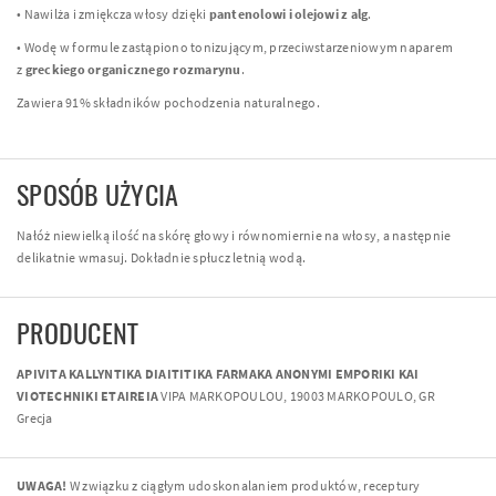
• Nawilża i zmiękcza włosy dzięki
pantenolowi i olejowi z alg
.
• Wodę w formule zastąpiono tonizującym, przeciwstarzeniowym naparem
z
greckiego organicznego rozmarynu
.
Zawiera 91% składników pochodzenia naturalnego.
SPOSÓB UŻYCIA
Nałóż niewielką ilość na skórę głowy i równomiernie na włosy, a następnie
delikatnie wmasuj. Dokładnie spłucz letnią wodą.
PRODUCENT
APIVITA KALLYNTIKA DIAITITIKA FARMAKA ANONYMI EMPORIKI KAI
VIOTECHNIKI ETAIREIA
VIPA MARKOPOULOU, 19003 MARKOPOULO, GR
Grecja
UWAGA!
W związku z ciągłym udoskonalaniem produktów, receptury