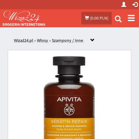
Prze
(
0.00 PLN
)
me
DROGERIA INTERNETOWA
Wizaż24.pl
»
Włosy
»
Szampony / Inne