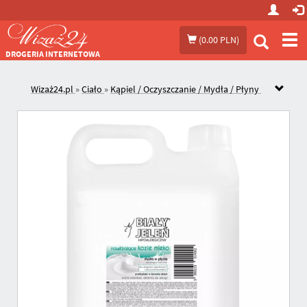
Prze
(
0.00 PLN
)
me
DROGERIA INTERNETOWA
Wizaż24.pl
»
Ciało
»
Kąpiel / Oczyszczanie / Mydła / Płyny