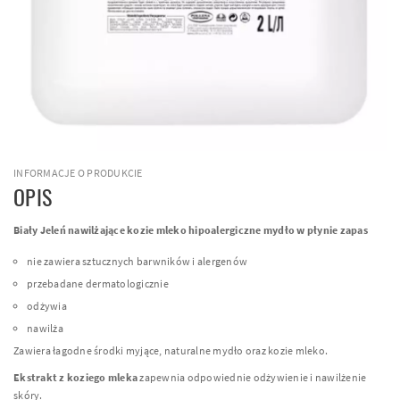
INFORMACJE O PRODUKCIE
OPIS
Biały Jeleń nawilżające kozie mleko hipoalergiczne mydło w płynie zapas
nie zawiera sztucznych barwników i alergenów
przebadane dermatologicznie
odżywia
nawilża
Zawiera łagodne środki myjące, naturalne mydło oraz kozie mleko.
Ekstrakt z koziego mleka
zapewnia odpowiednie odżywienie i nawilżenie
skóry.