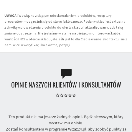
UWAGA!
W związku z ciągłym udoskonalaniem produktów, receptury
preparatów mogą różnić się od stanu faktycznego. Podany skład jest aktualny
z chwilą wprowadzenia produktu do oferty sklepu i aktualizowany, gdy taką
zmianę dostrzeżemy. Nie jesteśmy w stanie na bieżąco monitorować każdej
wartości INCI w ofercie sklepu, ale jeśli jest to dla Ciebie ważne, skontaktuj się z
nami w celu weryfikacji konkretnej pozycji.
OPINIE NASZYCH KLIENTÓW I KONSULTANTÓW
Ten produkt nie ma jeszcze żadnych opinii. Bądź pierwszym, który
wystawi mu opinię.
Zostań konsultantem w programie Wizaz24.pl, aby zdobyć punkty za