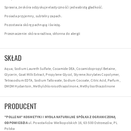
Sprawia, że skóra odzyskuje elastyczność i jedwabistą gładkość.
Posiada przyjemny, subtelny zapach.
Pozostawia skórę pachnącą i świeżą.
Przeznaczenie: skóra wrażliwa, skłonna do alergii
SKŁAD
Aqua, Sodium Laureth Sulfate, Cocamide DEA, Cocamidopropyl Betaine,
Glycerin, Goat Milk Extract, Propylene Glycol, Styrene/Acrylates Copolymer,
Tetrasodium EDTA, Sodium Tallowate, Sodium Cocoate, Citric Acid, Parfum ,
DMDM Hydantoin, Methylchloroisothiazolinone, Methylisothiazolinone
PRODUCENT
"POLLENA" KOSMETYKI I MYDŁA NATURALNE SPÓŁKA Z OGRANICZONĄ
ODPOWIEDZIA
ul. Powstańców Wielkopolskich 16, 63-500 Ostrzeszów, PL
Polska