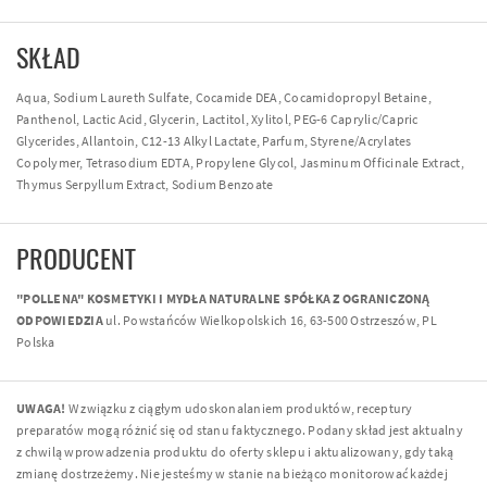
SKŁAD
Aqua, Sodium Laureth Sulfate, Cocamide DEA, Cocamidopropyl Betaine,
Panthenol, Lactic Acid, Glycerin, Lactitol, Xylitol, PEG-6 Caprylic/Capric
Glycerides, Allantoin, C12-13 Alkyl Lactate, Parfum, Styrene/Acrylates
Copolymer, Tetrasodium EDTA, Propylene Glycol, Jasminum Officinale Extract,
Thymus Serpyllum Extract, Sodium Benzoate
PRODUCENT
"POLLENA" KOSMETYKI I MYDŁA NATURALNE SPÓŁKA Z OGRANICZONĄ
ODPOWIEDZIA
ul. Powstańców Wielkopolskich 16, 63-500 Ostrzeszów, PL
Polska
UWAGA!
W związku z ciągłym udoskonalaniem produktów, receptury
preparatów mogą różnić się od stanu faktycznego. Podany skład jest aktualny
z chwilą wprowadzenia produktu do oferty sklepu i aktualizowany, gdy taką
zmianę dostrzeżemy. Nie jesteśmy w stanie na bieżąco monitorować każdej