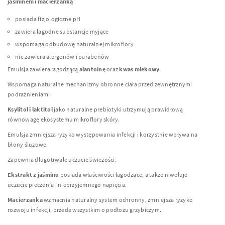
jaśminem i macierzanką
posiada fizjologiczne pH
zawiera łagodne substancje myjące
wspomaga odbudowę naturalnej mikroflory
nie zawiera alergenów i parabenów
Emulsja zawiera łagodzącą
alantoinę
oraz
kwas mlekowy
.
Wspomaga naturalne mechanizmy obronne ciała przed zewnętrznymi
podrażnieniami.
Ksylitol i laktitol
jako naturalne prebiotyki utrzymują prawidłową
równowagę ekosystemu mikroflory skóry.
Emulsja zmniejsza ryzyko występowania infekcji i korzystnie wpływa na
błony śluzowe.
Zapewnia długotrwałe uczucie świeżości.
Ekstrakt z jaśminu
posiada właściwości łagodzące, a także niweluje
uczucie pieczenia i nieprzyjemnego napięcia.
Macierzanka
wzmacnia naturalny system ochronny, zmniejsza ryzyko
rozwoju infekcji, przede wszystkim o podłożu grzybiczym.