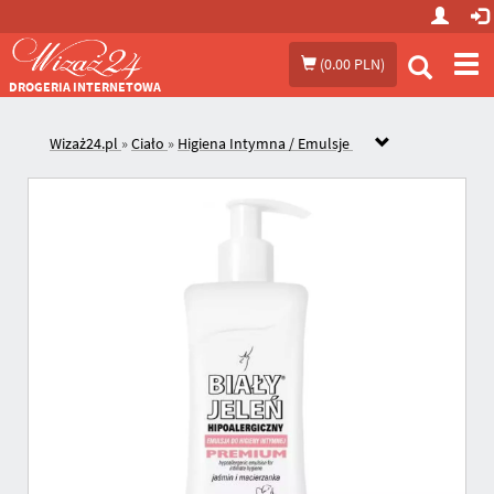
Prze
(
0.00 PLN
)
me
DROGERIA INTERNETOWA
Wizaż24.pl
»
Ciało
»
Higiena Intymna / Emulsje