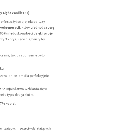
 Light Vanille (51)
erfect użył swojej ekspertyzy
ej generacji
, który ujednolica cerę
 100% niedoskonałości dzięki swojej
ączy 3 korygujące pigmenty by
czami, tak by spojrzenie było
sku
czerwienieniom dla perfekcyjnie
t Bourjois łatwo wchłania się w
niu typu druga skóra.
97% kobiet
ilżających I przeciwdziałających