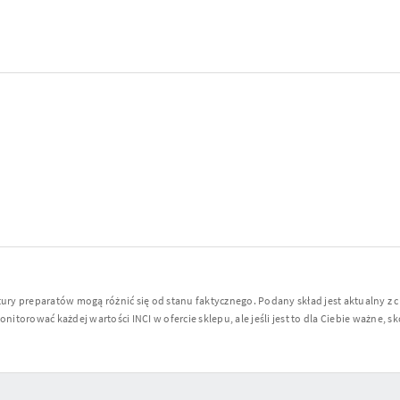
y preparatów mogą różnić się od stanu faktycznego. Podany skład jest aktualny z 
torować każdej wartości INCI w ofercie sklepu, ale jeśli jest to dla Ciebie ważne, sko