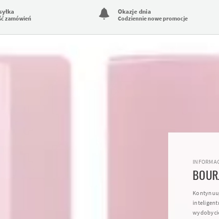
syłka
Okazje dnia
ść zamówień
Codziennie nowe promocje
INFORMAC
BOUR
Kontynuuj
inteligent
wydobycie 