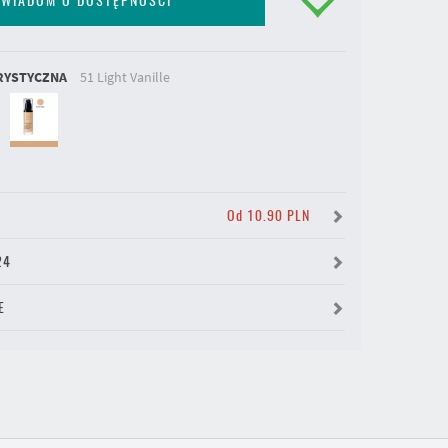
WIADOM O DOSTĘPNOŚCI
RYSTYCZNA
51 Light Vanille
Y
Od 10.90 PLN
24
E