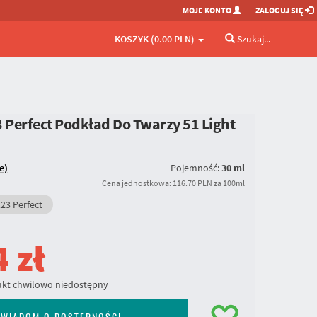
MOJE KONTO
ZALOGUJ SIĘ
KOSZYK (0.00 PLN)
Szukaj...
3 Perfect Podkład Do Twarzy
51 Light
e)
Pojemność:
30 ml
Cena jednostkowa: 116.70 PLN za 100ml
23 Perfect
4
zł
kt chwilowo niedostępny