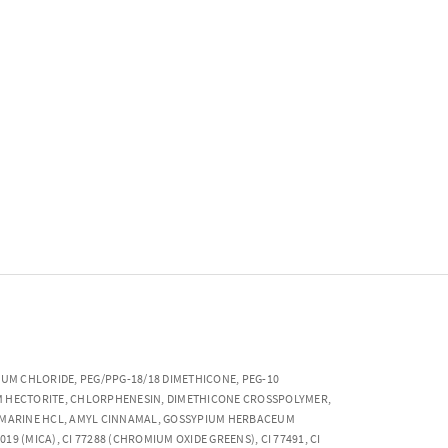
M CHLORIDE, PEG/PPG-18/18 DIMETHICONE, PEG-10
M HECTORITE, CHLORPHENESIN, DIMETHICONE CROSSPOLYMER,
HOMARINE HCL, AMYL CINNAMAL, GOSSYPIUM HERBACEUM
 (MICA), CI 77288 (CHROMIUM OXIDE GREENS), CI 77491, CI