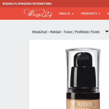
WIZAZ24.PL DROGERIA INTERNETOWA
OKAZJE
PRODUKTY
Wizaż24.pl
»
Makijaż
»
Twarz / Podkłady/ Fluidy