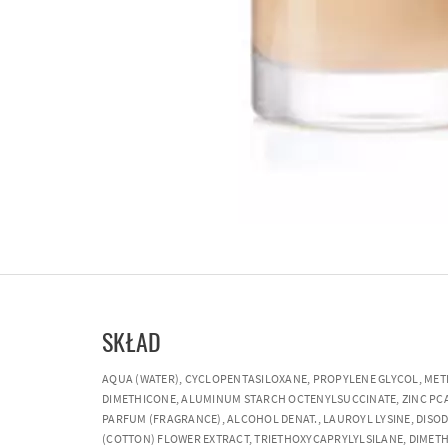
SKŁAD
AQUA (WATER), CYCLOPENTASILOXANE, PROPYLENE GLYCOL, MET
DIMETHICONE, ALUMINUM STARCH OCTENYLSUCCINATE, ZINC PCA
PARFUM (FRAGRANCE), ALCOHOL DENAT., LAUROYL LYSINE, DIS
(COTTON) FLOWER EXTRACT, TRIETHOXYCAPRYLYLSILANE, DIMETHIC