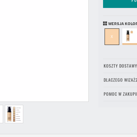
PO
WERSJA KOLO
X
KOSZTY DOSTAW
DLACZEGO WIZAŻ
POMOC W ZAKUPI