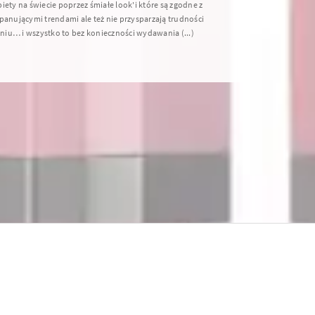
iety na świecie poprzez śmiałe look'i które są zgodne z
panującymi trendami ale też nie przysparzają trudności
iu… i wszystko to bez konieczności wydawania (...)