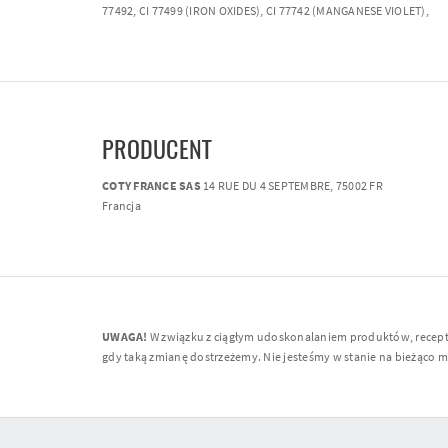
77492, CI 77499 (IRON OXIDES), CI 77742 (MANGANESE VIOLET),
PRODUCENT
COTY FRANCE SAS
14 RUE DU 4 SEPTEMBRE, 75002 FR
Francja
UWAGA!
W związku z ciągłym udoskonalaniem produktów, receptur
gdy taką zmianę dostrzeżemy. Nie jesteśmy w stanie na bieżąco moni