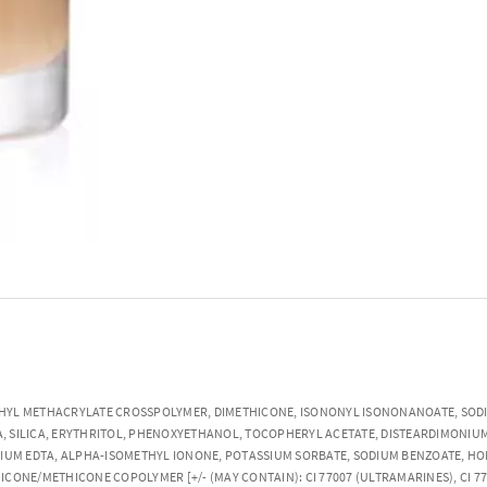
HYL METHACRYLATE CROSSPOLYMER, DIMETHICONE, ISONONYL ISONONANOATE, SODIU
, SILICA, ERYTHRITOL, PHENOXYETHANOL, TOCOPHERYL ACETATE, DISTEARDIMONIU
ODIUM EDTA, ALPHA-ISOMETHYL IONONE, POTASSIUM SORBATE, SODIUM BENZOATE, 
ONE/METHICONE COPOLYMER [+/- (MAY CONTAIN): CI 77007 (ULTRAMARINES), CI 77019