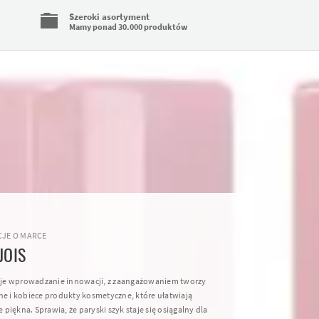
Szeroki asortyment
Mamy ponad 30.000 produktów
JE O MARCE
JOIS
e wprowadzanie innowacji, z zaangażowaniem tworzy
ne i kobiece produkty kosmetyczne, które ułatwiają
piękna. Sprawia, że paryski szyk staje się osiągalny dla