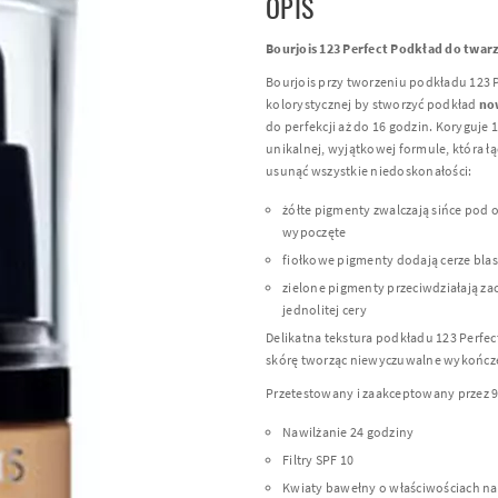
OPIS
Bourjois 123 Perfect Podkład do twarzy
Bourjois przy tworzeniu podkładu 123 P
kolorystycznej by stworzyć podkład
now
do perfekcji aż do 16 godzin. Koryguje
unikalnej, wyjątkowej formule, która ł
usunąć wszystkie niedoskonałości:
żółte pigmenty zwalczają sińce pod o
wypoczęte
fiołkowe pigmenty dodają cerze bla
zielone pigmenty przeciwdziałają za
jednolitej cery
Delikatna tekstura podkładu 123 Perfec
skórę tworząc niewyczuwalne wykończe
Przetestowany i zaakceptowany przez 
Nawilżanie 24 godziny
Filtry SPF 10
Kwiaty bawełny o właściwościach naw