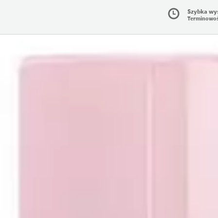
Szybka wy
Terminowo