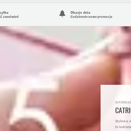
syłka
Okazje dnia
ść zamówień
Codziennie nowe promocje
INFORMAC
CATRI
Stylowa, 
to kobieta