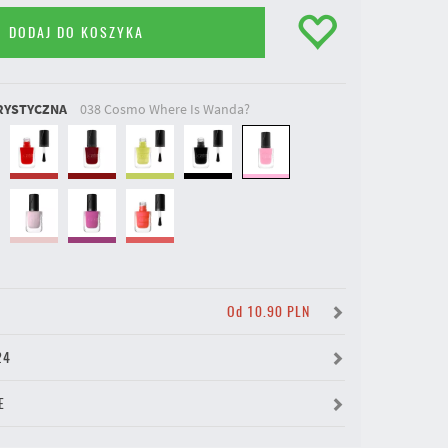
DODAJ DO KOSZYKA
RYSTYCZNA
038 Cosmo Where Is Wanda?
Y
Od 10.90 PLN
24
E