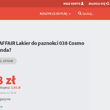
MOJE KONTO
ZALOGUJ SIĘ
KOSZYK (0.00 PLN)
Szukaj...
 AFFAIR Lakier do paznokci
038 Cosmo
anda?
L AFFAIR
8
zł
kujesz:
1.01 zł
ena: 11.59 zł
gazynie
ro