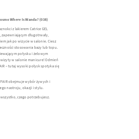
 Cosmo Where Is Wanda? (038)
znokci z lakierem Catrice GEL
 zapewniającym długotrwały,
m jak po wizycie w salonie. Ciesz
eczności stosowania bazy lub topu.
niewającym połysku i żelowym
 wizyty w salonie manicure! Odmień
IR – tutaj wysoki połysk spotyka się
AFFAIR obejmuje wybór żywych i
o nastroju, okazji i stylu.
 wszystko, czego potrzebujesz.