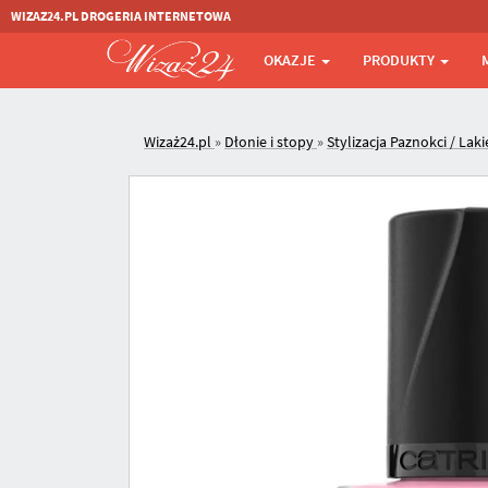
WIZAZ24.PL DROGERIA INTERNETOWA
OKAZJE
PRODUKTY
Wizaż24.pl
»
Dłonie i stopy
»
Stylizacja Paznokci / Laki