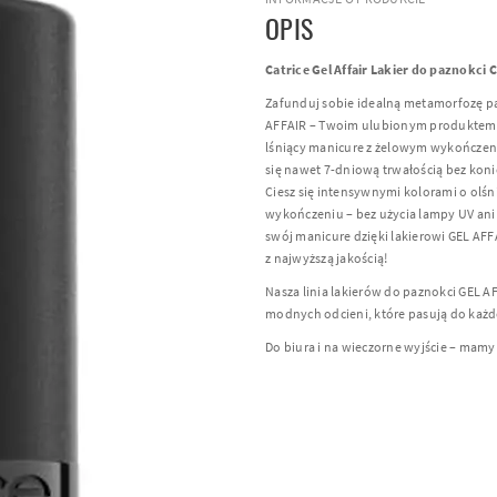
OPIS
Catrice Gel Affair Lakier do paznokci
Zafunduj sobie idealną metamorfozę pa
AFFAIR – Twoim ulubionym produktem,
lśniący manicure z żelowym wykończenie
się nawet 7-dniową trwałością bez koni
Ciesz się intensywnymi kolorami o olś
wykończeniu – bez użycia lampy UV ani
swój manicure dzięki lakierowi GEL AFFA
z najwyższą jakością!
Nasza linia lakierów do paznokci GEL 
modnych odcieni, które pasują do każdeg
Do biura i na wieczorne wyjście – mamy