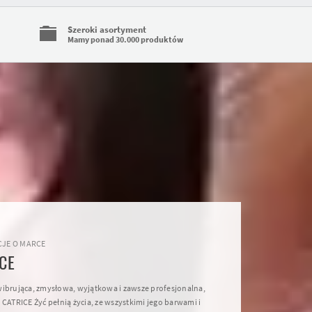
Szeroki asortyment
Mamy ponad 30.000 produktów
JE O MARCE
CE
wibrująca, zmysłowa, wyjątkowa i zawsze profesjonalna,
 CATRICE Żyć pełnią życia, ze wszystkimi jego barwami i