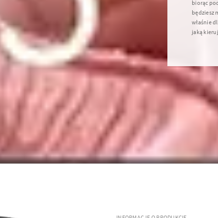
biorąc po
będziesz m
właśnie dl
jaką kieru
INFORMACJE O PRODUKCIE