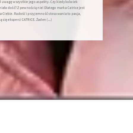
d uwagę wszystkie jego aspekty. Czy kiedykolwiek
iała dość? Z pewnością nie! Dlatego marka Catrice jest
a Ciebie. Radość i przyjemność stosowania to pasja,
ją się eksperci CATRICE. Żaden (...)