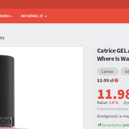
MARKI
INFORMACJE
ery
Catrice GEL
Where Is W
Catrice
GE
12.99
zł
11.9
Rabat:
7.8 %
Zys
Poprzednia najniższa c
Dostępność:
w ma
Doręczymy:
jut