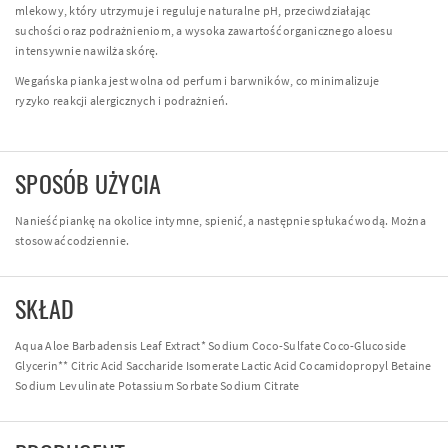
mlekowy, który utrzymuje i reguluje naturalne pH, przeciwdziałając
suchości oraz podrażnieniom, a wysoka zawartość organicznego aloesu
intensywnie nawilża skórę.
Wegańska pianka jest wolna od perfum i barwników, co minimalizuje
ryzyko reakcji alergicznych i podrażnień.
SPOSÓB UŻYCIA
Nanieść piankę na okolice intymne, spienić, a następnie spłukać wodą. Można
stosować codziennie.
SKŁAD
Aqua Aloe Barbadensis Leaf Extract* Sodium Coco-Sulfate Coco-Glucoside
Glycerin** Citric Acid Saccharide Isomerate Lactic Acid Cocamidopropyl Betaine
Sodium Levulinate Potassium Sorbate Sodium Citrate