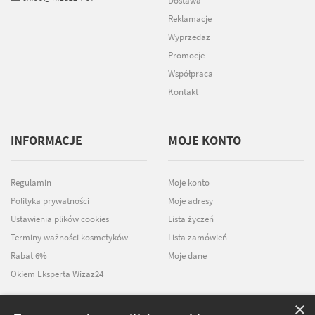
Dostawa
Reklamacje
Wyprzedaż
Promocje
Współpraca
Kontakt
INFORMACJE
MOJE KONTO
Regulamin
Moje konto
Polityka prywatności
Moje adresy
Ustawienia plików cookies
Lista życzeń
Terminy ważności kosmetyków
Lista zamówień
Rabat 6%
Moje dane
Okiem Eksperta Wizaż24
×