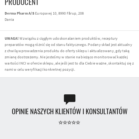
PRODUCENT
Derma Pharm A/S
Europavej 10, 8990 Fårup, 208
Dania
UWAGA!
W związku z ciągłym udoskonalaniem produktów, receptury
preparatów mogą różnić się od stanu faktycznego. Podany skład jest aktualny
z chwilą wprowadzenia produktu do oferty sklepu i aktualizowany, gdy taką
zmianę dostrzeżemy. Nie jesteśmy w stanie na bieżąco monitorować każdej
wartości INCI w ofercie sklepu, ale jeśli jest to dla Ciebie ważne, skontaktuj się z
nami w celu weryfikacji konkretnej pozycji.
OPINIE NASZYCH KLIENTÓW I KONSULTANTÓW