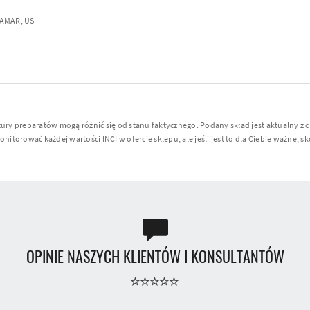
RAMAR, US
y preparatów mogą różnić się od stanu faktycznego. Podany skład jest aktualny z 
torować każdej wartości INCI w ofercie sklepu, ale jeśli jest to dla Ciebie ważne, sko
OPINIE NASZYCH KLIENTÓW I KONSULTANTÓW