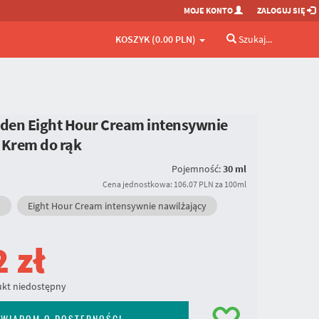
MOJE KONTO
ZALOGUJ SIĘ
KOSZYK (0.00 PLN)
Szukaj...
rden Eight Hour Cream intensywnie
 Krem do rąk
Pojemność:
30 ml
Cena jednostkowa: 106.07 PLN za 100ml
Eight Hour Cream intensywnie nawilżający
2
zł
kt niedostępny