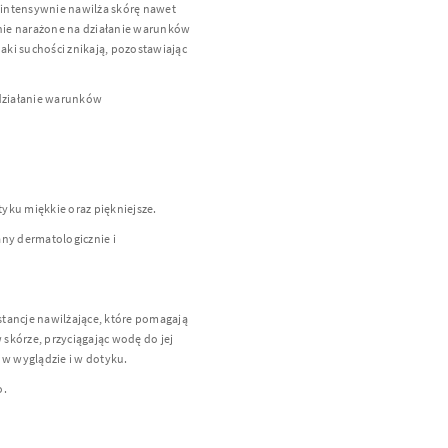
m intensywnie nawilża skórę nawet
onie narażone na działanie warunków
naki suchości znikają, pozostawiając
 działanie warunków
tyku miękkie oraz piękniejsze.
any dermatologicznie i
bstancje nawilżające, które pomagają
skórze, przyciągając wodę do jej
 w wyglądzie i w dotyku.
o.