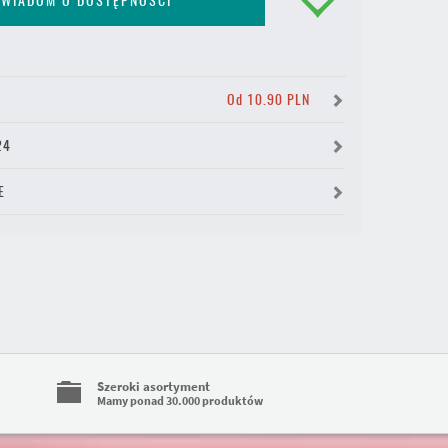
WIADOM O DOSTĘPNOŚCI
Y
Od 10.90 PLN
24
E
Szeroki asortyment
Mamy ponad 30.000 produktów