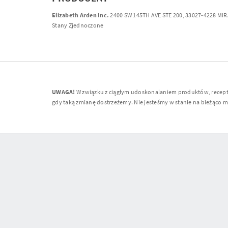
Elizabeth Arden Inc.
2400 SW 145TH AVE STE 200, 33027-4228 MI
Stany Zjednoczone
UWAGA!
W związku z ciągłym udoskonalaniem produktów, receptur
gdy taką zmianę dostrzeżemy. Nie jesteśmy w stanie na bieżąco moni