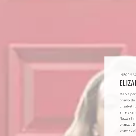
INFORMAC
ELIZ
Marka per
prawo do 
Elizabeth 
amerykańs
Nazwa fir
branży. E
praw kobiet