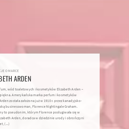
JE O MARCE
ABETH ARDEN
fum, wód toaletowych i kosmetyków Elizabeth Arden –
piękna. Amerykańska marka perfum i kosmetyków
Arden została założona już w 1910 r. przez kanadyjsko-
ką businesswoman, Florence Nightingale Graham.
my to pseudonim, którym Florence posługiwała się w
lizabeth Arden, doradca w dziedzinie urody i obrończyni
, (...)