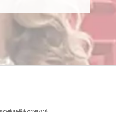
ensywnie Nawilżający Krem do rąk