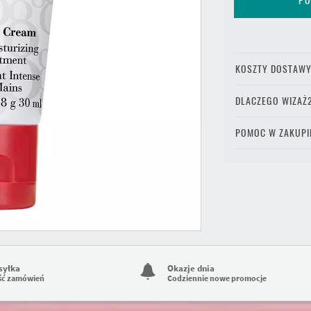
PO
KOSZTY DOSTAW
DLACZEGO WIZAŻ
POMOC W ZAKUPI
syłka
Okazje dnia
ść zamówień
Codziennie nowe promocje