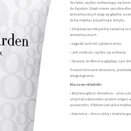
Ten lekki, szybko wchłaniający się kre
do 8 godzin. Dzięki niemu szorstkie dł
atmosferycznych stają się gładkie, a oz
skórę miękką i przyjemną w dotyku.
• Zmiękcza szorstką skórę narażoną na
atmosferycznych.
• Łagodzi suchość i pękanie skóry.
• Jest nietłusty i szybko się wchłania.
• Sprawia, że dłonie wyglądają i są w do
Produkt klinicznie testowany, przebad
alergologicznie.
Kluczowe składniki:
• Butylenoglikol i dimetikon – silne su
utrzymać odpowiedni poziom wilgoci w 
powierzchni. Efektem jest skóra miękka
• Alantoina – chroni skórę i działa kojąc