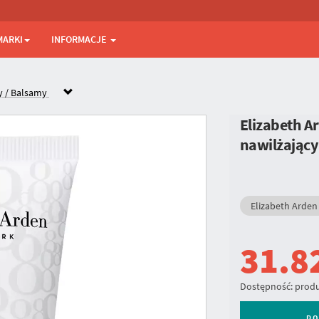
MARKI
INFORMACJE
y / Balsamy
Elizabeth A
nawilżający
Elizabeth Arden
31.8
Dostępność:
produ