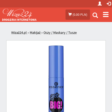
Prze
(
0.00 PLN
)
me
DROGERIA INTERNETOWA
Wizaż24.pl
»
Makijaż
»
Oczy / Maskary / Tusze