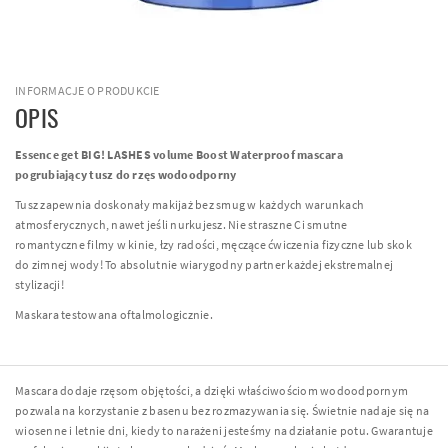
INFORMACJE O PRODUKCIE
OPIS
Essence get BIG! LASHES volume Boost Waterproof mascara
pogrubiający tusz do rzęs wodoodporny
Tusz zapewnia doskonały makijaż bez smug w każdych warunkach
atmosferycznych, nawet jeśli nurkujesz. Nie straszne Ci smutne
romantyczne filmy w kinie, łzy radości, męczące ćwiczenia fizyczne lub skok
do zimnej wody! To absolutnie wiarygodny partner każdej ekstremalnej
stylizacji!
Maskara testowana oftalmologicznie.
Mascara dodaje rzęsom objętości, a dzięki właściwościom wodoodpornym
pozwala na korzystanie z basenu bez rozmazywania się. Świetnie nadaje się na
wiosenne i letnie dni, kiedy to narażeni jesteśmy na działanie potu. Gwarantuje