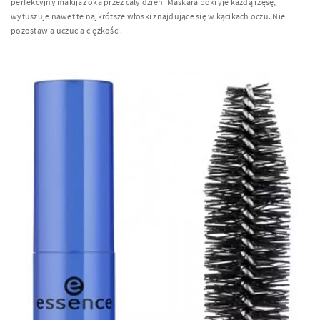
perfekcyjny makijaż oka przez cały dzień. Maskara pokryje każdą rzęsę,
wytuszuje nawet te najkrótsze włoski znajdujące się w kącikach oczu. Nie
pozostawia uczucia ciężkości.