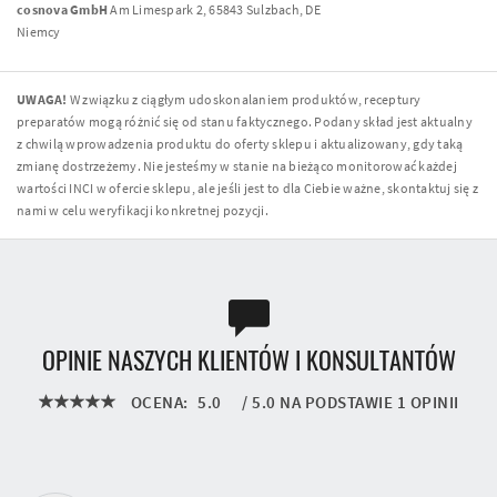
cosnova GmbH
Am Limespark 2, 65843 Sulzbach, DE
Niemcy
UWAGA!
W związku z ciągłym udoskonalaniem produktów, receptury
preparatów mogą różnić się od stanu faktycznego. Podany skład jest aktualny
z chwilą wprowadzenia produktu do oferty sklepu i aktualizowany, gdy taką
zmianę dostrzeżemy. Nie jesteśmy w stanie na bieżąco monitorować każdej
wartości INCI w ofercie sklepu, ale jeśli jest to dla Ciebie ważne, skontaktuj się z
nami w celu weryfikacji konkretnej pozycji.
OPINIE NASZYCH KLIENTÓW I KONSULTANTÓW
OCENA:
5.0
/
5.0
NA PODSTAWIE
1
OPINII