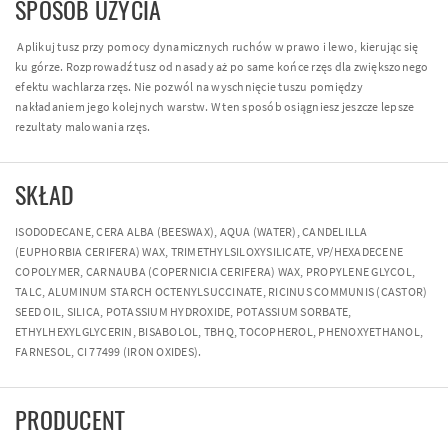
SPOSÓB UŻYCIA
Aplikuj tusz przy pomocy dynamicznych ruchów w prawo i lewo, kierując się
ku górze. Rozprowadź tusz od nasady aż po same końce rzęs dla zwiększonego
efektu wachlarza rzęs. Nie pozwól na wyschnięcie tuszu pomiędzy
nakładaniem jego kolejnych warstw. W ten sposób osiągniesz jeszcze lepsze
rezultaty malowania rzęs.
SKŁAD
ISODODECANE, CERA ALBA (BEESWAX), AQUA (WATER), CANDELILLA
(EUPHORBIA CERIFERA) WAX, TRIMETHYLSILOXYSILICATE, VP/HEXADECENE
COPOLYMER, CARNAUBA (COPERNICIA CERIFERA) WAX, PROPYLENE GLYCOL,
TALC, ALUMINUM STARCH OCTENYLSUCCINATE, RICINUS COMMUNIS (CASTOR)
SEED OIL, SILICA, POTASSIUM HYDROXIDE, POTASSIUM SORBATE,
ETHYLHEXYLGLYCERIN, BISABOLOL, TBHQ, TOCOPHEROL, PHENOXYETHANOL,
FARNESOL, CI 77499 (IRON OXIDES).
PRODUCENT