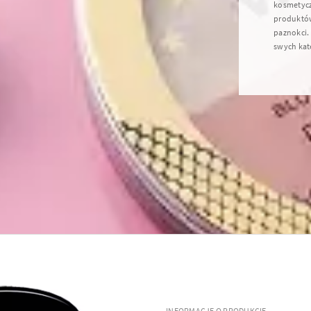
kosmetycz
produktów 
paznokci. 
swych kate
INFORMACJE O PRODUKCIE