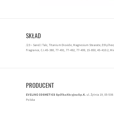
SKŁAD
/23 – Sand/: Talc, Titanium Dioxide, Magnesium Stearate, Ethylhexy
Fragrance, C.I.45-380, 77-491, 77-492, 77-499, 15-850, 45-410:2, Mi
PRODUCENT
EVELINE COSMETICS Spółka Akcyjna Sp.K.
ul. Żytnia 19, 05-50
Polska