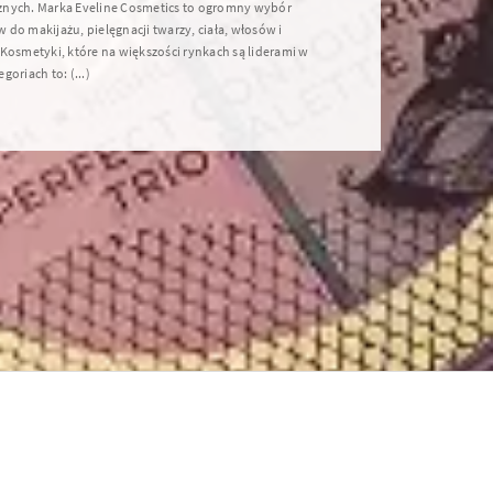
nych. Marka Eveline Cosmetics to ogromny wybór
do makijażu, pielęgnacji twarzy, ciała, włosów i
Kosmetyki, które na większości rynkach są liderami w
goriach to: (...)