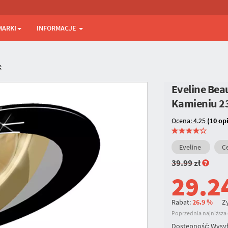
MARKI
INFORMACJE
e
Eveline Bea
Kamieniu
2
Ocena: 4.25
(10 opi
Eveline
Ce
39.99
zł
29.2
Rabat:
26.9 %
Zy
Poprzednia najniższa c
Dostępność:
Wysył