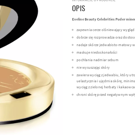
OPIS
Eveline Beauty Celebrities Puder mine
zapewnia cerze olśniewający wygląd
dobrze się rozprowadza oraz dostoso
nadaje skórze jedwabisto-matowy wy
maskuje niedoskonałości
pochłania nadmiar sebum
nie wysuszając skóry
zawiera wyciąg z jedwabiu, który u
uelastycznia i ujędrnia skórę, minim
wyciąg z zielonej herbaty i kakaowca
chroni skórę przed negatywnym wp