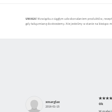
UWAGA!
W związku z ciągłym udoskonalaniem produktów, receptur
gdy taką zmianę dostrzeżemy. Nie jesteśmy w stanie na bieżąco moni
xmarglax
Ok
2016-01-15
W małej i