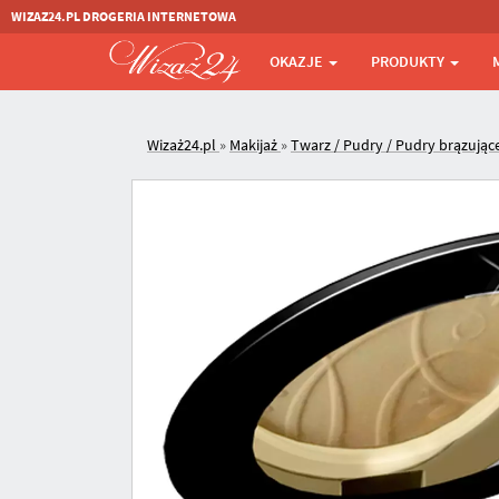
WIZAZ24.PL DROGERIA INTERNETOWA
OKAZJE
PRODUKTY
Wizaż24.pl
»
Makijaż
»
Twarz / Pudry / Pudry brązując