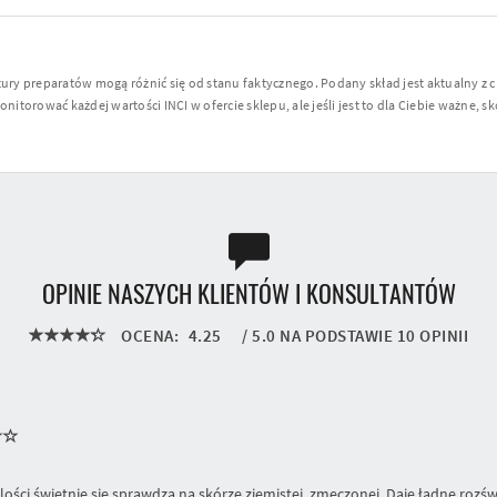
y preparatów mogą różnić się od stanu faktycznego. Podany skład jest aktualny z 
torować każdej wartości INCI w ofercie sklepu, ale jeśli jest to dla Ciebie ważne, sko
OPINIE NASZYCH KLIENTÓW I KONSULTANTÓW
OCENA:
4.25
/
5.0
NA PODSTAWIE
10
OPINII
lości świetnie się sprawdza na skórze ziemistej, zmęczonej. Daje ładne rozśw