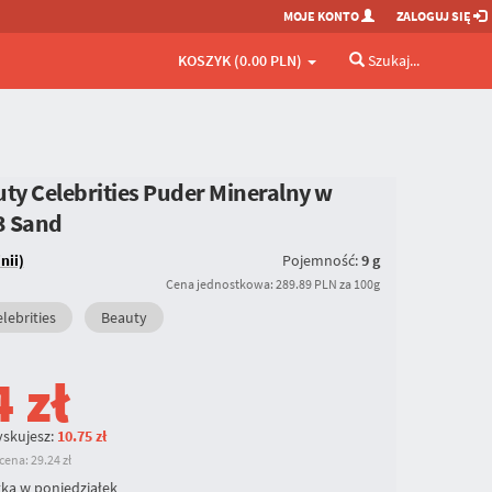
MOJE KONTO
ZALOGUJ SIĘ
KOSZYK (0.00 PLN)
Szukaj...
uty Celebrities Puder Mineralny w
3 Sand
nii)
Pojemność:
9 g
Cena jednostkowa: 289.89 PLN za 100g
lebrities
Beauty
4
zł
skujesz:
10.75 zł
ena: 29.24 zł
ka w poniedziałek