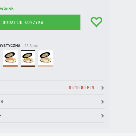
 wtorek
DODAJ DO KOSZYKA
RYSTYCZNA
23 Sand
Y
Od 10.90 PLN
24
E