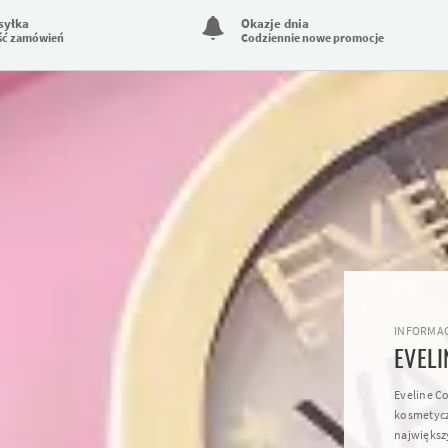
syłka
Okazje dnia
ść zamówień
Codziennie nowe promocje
INFORMAC
EVELI
Eveline C
kosmetycz
największ