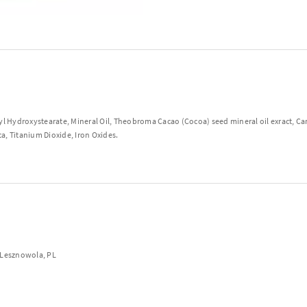
l Hydroxystearate, Mineral Oil, Theobroma Cacao (Cocoa) seed mineral oil exract, Came
ca, Titanium Dioxide, Iron Oxides.
6 Lesznowola, PL