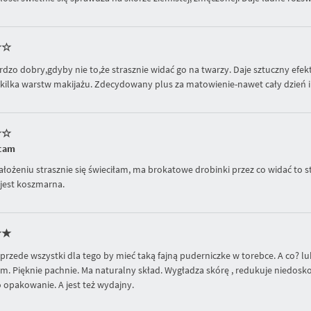
rdzo dobry,gdyby nie to,że strasznie widać go na twarzy. Daje sztuczny efek
 kilka warstw makijażu. Zdecydowany plus za matowienie-nawet cały dzień i f
ecam
ałożeniu strasznie się świeciłam, ma brokatowe drobinki przez co widać to s
jest koszmarna.
przede wszystki dla tego by mieć taką fajną puderniczke w torebce. A co? lu
m. Pięknie pachnie. Ma naturalny skład. Wygładza skórę , redukuje niedosk
o opakowanie. A jest też wydajny.