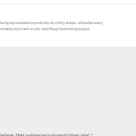
chwilą wprowadzenia produktu do oferty sklepu i aktualizowany,
ntaktuj się z nami w celu weryfikacji konkretnej pozycji.
ietlenie. Efekt nadmiernej pudrowości łatwo zdjąć ;)