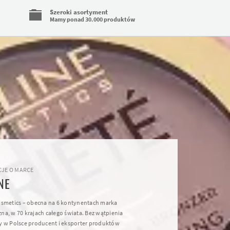
Szeroki asortyment
Mamy ponad 30.000 produktów
JE O MARCE
NE
osmetics – obecna na 6 kontynentach marka
na, w 70 krajach całego świata. Bez wątpienia
y w Polsce producent i eksporter produktów