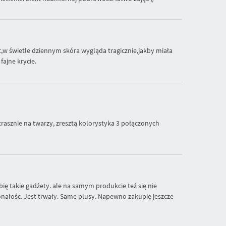
t,w świetle dziennym skóra wygląda tragicznie,jakby miała
ajne krycie.
trasznie na twarzy, zresztą kolorystyka 3 połączonych
bię takie gadżety. ale na samym produkcie też się nie
onałośc. Jest trwały. Same plusy. Napewno zakupię jeszcze