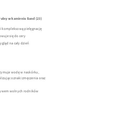
ralny w kamieniu Sand (23)
 i kompleksową pielęgnację
wuje się do cery
gląd na cały dzień
trzymuje wodę w naskórku,
alizując oznaki zmęczenia oraz
ływem wolnych rodników