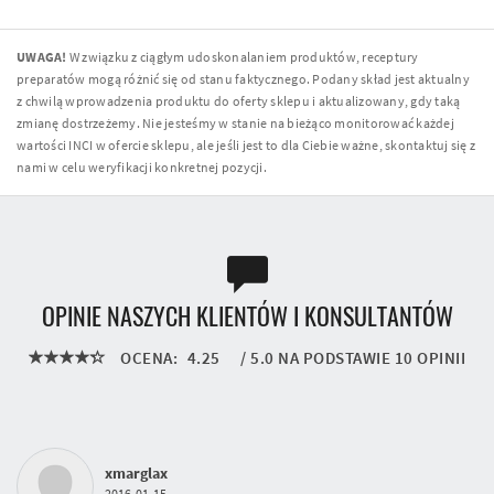
UWAGA!
W związku z ciągłym udoskonalaniem produktów, receptury
preparatów mogą różnić się od stanu faktycznego. Podany skład jest aktualny
z chwilą wprowadzenia produktu do oferty sklepu i aktualizowany, gdy taką
zmianę dostrzeżemy. Nie jesteśmy w stanie na bieżąco monitorować każdej
wartości INCI w ofercie sklepu, ale jeśli jest to dla Ciebie ważne, skontaktuj się z
nami w celu weryfikacji konkretnej pozycji.
OPINIE NASZYCH KLIENTÓW I KONSULTANTÓW
OCENA:
4.25
/
5.0
NA PODSTAWIE
10
OPINII
xmarglax
2016-01-15