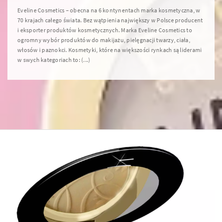
Eveline Cosmetics – obecna na 6 kontynentach marka kosmetyczna, w
70 krajach całego świata. Bez wątpienia największy w Polsce producent
i eksporter produktów kosmetycznych. Marka Eveline Cosmetics to
ogromny wybór produktów do makijażu, pielęgnacji twarzy, ciała,
włosów i paznokci. Kosmetyki, które na większości rynkach są liderami
w swych kategoriach to: (...)