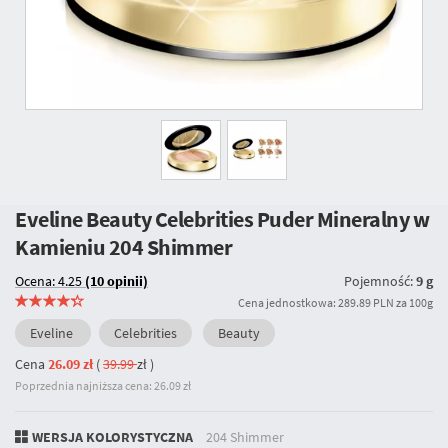
Eveline Beauty Celebrities Puder Mineralny w
Kamieniu
204 Shimmer
Ocena: 4.25
(10 opinii)
Pojemność:
9 g
Cena jednostkowa: 289.89 PLN za 100g
Eveline
Celebrities
Beauty
Cena
26.09 zł
(
39.99
zł
)
Poprzednia najniższa cena: 26.09 zł
WERSJA KOLORYSTYCZNA
204 Shimmer