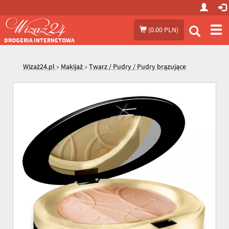
Prze
(
0.00 PLN
)
me
DROGERIA INTERNETOWA
Wizaż24.pl
»
Makijaż
»
Twarz / Pudry / Pudry brązujące