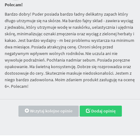
Polecam!
Bardzo dobry! Puder posiada bardzo ładny delikatny zapach który
długo utrzymuje się na skórze. Ma bardzo fajny skład - zawiera wyciąg
z jedwabiu, który utrzymuje wodę w naskórku, uelastycznia i ujędrnia
skórę, minimalizując oznaki zmęczenia oraz wyciąg z zielonej herbaty i
kakao. Jest bardzo wydajny - m bez problemu wystarcza na minimum
dwa miesiące. Posiada atrakcyjną cenę. Chroni skórę przed
negatywnym wpływem wolnych rodników. Nie uczula ani nie
wywołuje podrażnień. Pochłania nadmiar sebum. Posiada poręczne
opakowanie. Ma świetną konsystencję. Dobrze się rozprowadza oraz
dostosowuje do cery. Skutecznie maskuje niedoskonałości. Jestem z
niego bardzo zadowolona. Moim zdaniem produkt zasługuję na ocenę
6+. Polecam!
Wczytaj kolejne opinie
Dodaj opinię