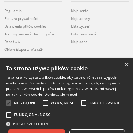
Regulamin
Moje konto
Polityka prywatności
Moje adresy
Ustawienia plików cookies
Lista życzeń
Terminy ważności kosmetyków
Lista zamówień
Rabat 6%
Moje dane
Okiem Eksperta Wizaż24
×
Ta strona używa plików cookie
NEWSLETTER
Ta strona korzysta z plików cookie, aby zapewnić lepszą wygodę
użytkowania. Korzystając z tej strony, wyrażasz zgodę na używanie
ZAPISZ SIĘ DO
przez nas wszystkich plików cookie zgodnie z warunkami naszej
NASZEGO NEWSLETTERA
polityki plików cookie.
Dowiedz się więcej
NIEZBĘDNE
WYDAJNOŚĆ
TARGETOWANIE
FUNKCJONALNOŚĆ
POKAŻ SZCZEGÓŁY
39.99
zł
© Softika.pl 2026