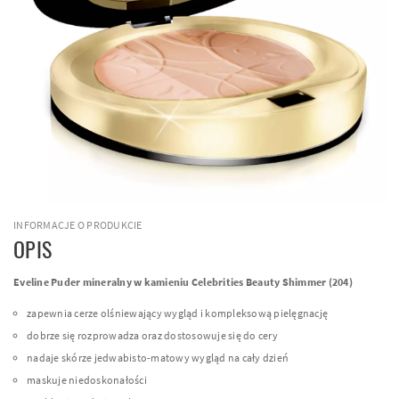
INFORMACJE O PRODUKCIE
OPIS
Eveline Puder mineralny w kamieniu Celebrities Beauty Shimmer (204)
zapewnia cerze olśniewający wygląd i kompleksową pielęgnację
dobrze się rozprowadza oraz dostosowuje się do cery
nadaje skórze jedwabisto-matowy wygląd na cały dzień
maskuje niedoskonałości