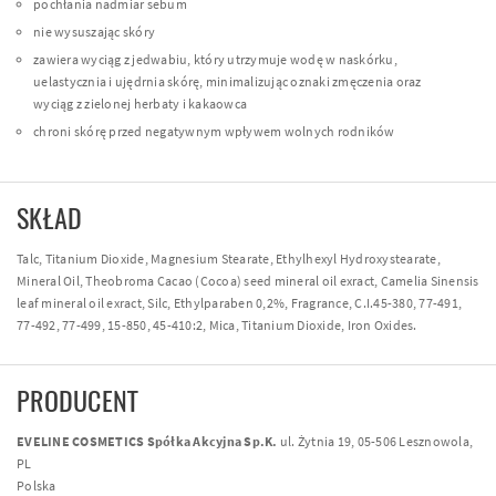
pochłania nadmiar sebum
nie wysuszając skóry
zawiera wyciąg z jedwabiu, który utrzymuje wodę w naskórku,
uelastycznia i ujędrnia skórę, minimalizując oznaki zmęczenia oraz
wyciąg z zielonej herbaty i kakaowca
chroni skórę przed negatywnym wpływem wolnych rodników
SKŁAD
Talc, Titanium Dioxide, Magnesium Stearate, Ethylhexyl Hydroxystearate,
Mineral Oil, Theobroma Cacao (Cocoa) seed mineral oil exract, Camelia Sinensis
leaf mineral oil exract, Silc, Ethylparaben 0,2%, Fragrance, C.I.45-380, 77-491,
77-492, 77-499, 15-850, 45-410:2, Mica, Titanium Dioxide, Iron Oxides.
PRODUCENT
EVELINE COSMETICS Spółka Akcyjna Sp.K.
ul. Żytnia 19, 05-506 Lesznowola,
PL
Polska