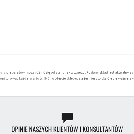
y preparatów mogą różnić się od stanu faktycznego. Podany skład jest aktualny z 
torować każdej wartości INCI w ofercie sklepu, ale jeśli jest to dla Ciebie ważne, sko
OPINIE NASZYCH KLIENTÓW I KONSULTANTÓW