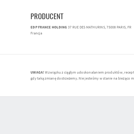
PRODUCENT
EDP FRANCE HOLDING
37 RUE DES MATHURINS, 75008 PARIS, FR
Francja
UWAGA!
W związku z ciągłym udoskonalaniem produktów, receptur
gdy taką zmianę dostrzeżemy. Nie jesteśmy w stanie na bieżąco moni