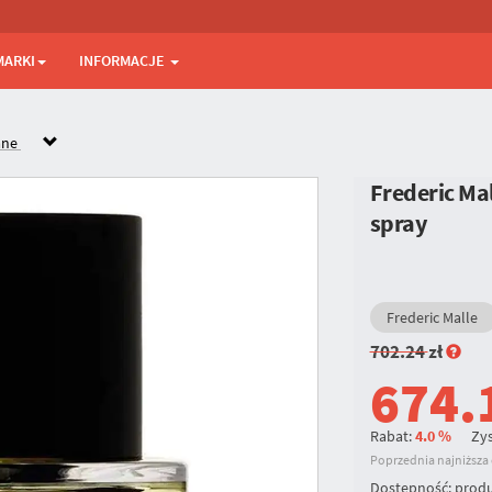
MARKI
INFORMACJE
ane
Frederic M
spray
Frederic Malle
702.24
zł
674.
Rabat:
4.0 %
Zys
Poprzednia najniższa c
Dostępność:
produ