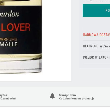
PO
DARMOWA DOSTA
DLACZEGO WIZAŻ
POMOC W ZAKUPI
syłka
Okazje dnia
ść zamówień
Codziennie nowe promocje