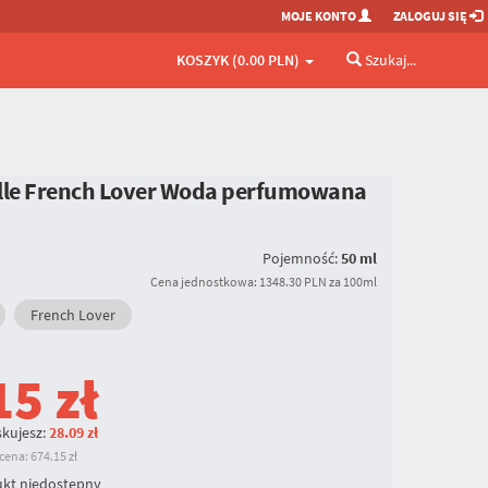
MOJE KONTO
ZALOGUJ SIĘ
KOSZYK (0.00 PLN)
Szukaj...
alle French Lover Woda perfumowana
Pojemność:
50 ml
Cena jednostkowa: 1348.30 PLN za 100ml
French Lover
15
zł
kujesz:
28.09 zł
ena: 674.15 zł
kt niedostępny