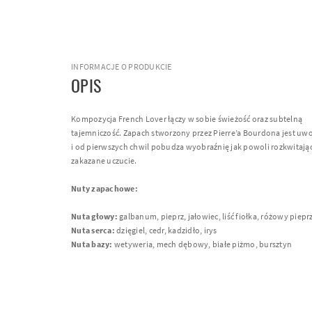
INFORMACJE O PRODUKCIE
OPIS
Kompozycja French Lover łączy w sobie świeżość oraz subtelną
tajemniczość. Zapach stworzony przez Pierre’a Bourdona jest uwo
i od pierwszych chwil pobudza wyobraźnię jak powoli rozkwitają
zakazane uczucie.
Nuty zapachowe:
Nuta głowy:
galbanum, pieprz, jałowiec, liść fiołka, różowy piepr
Nuta serca:
dzięgiel, cedr, kadzidło, irys
Nuta bazy:
wetyweria, mech dębowy, białe piżmo, bursztyn