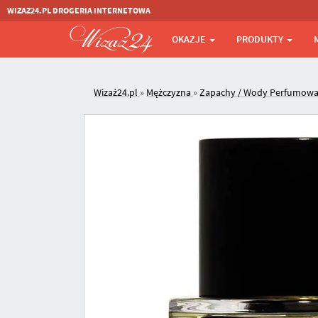
WIZAZ24.PL DROGERIA INTERNETOWA
OKAZJE
PRODUKTY
Wizaż24.pl
»
Mężczyzna
»
Zapachy / Wody Perfumow