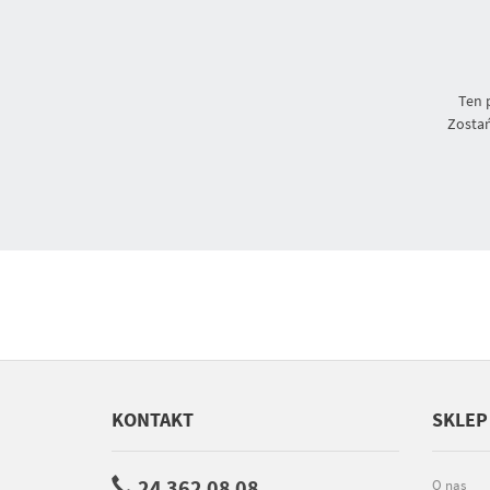
Ten 
Zostań
KONTAKT
SKLEP
24 362 08 08
O nas