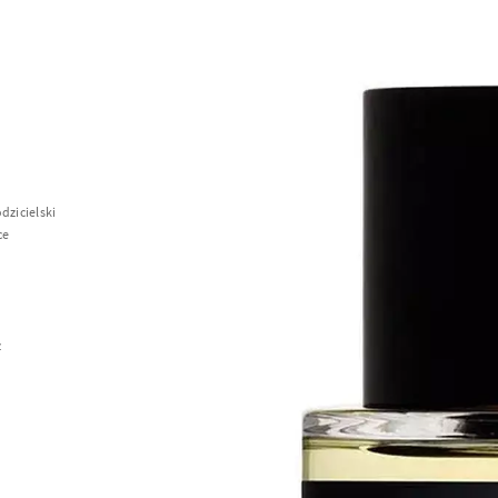
dzicielski
ce
z