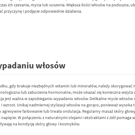
 ich czesania, mycia lub suszenia. Większa ilości włosów na poduszce, ubr
ać przyczynę i podjęcie odpowiednie działania.
wypadaniu włosów
dku, gdy brakuje niezbędnych witamin lub minerałów, należy skorygować 
nologiczna lub zaburzenia hormonalne, może okazać się konieczna wizyta 
acja jest ważna w zapobieganiu wypadaniu włosów. Delikatne mycie włosó
zrost. Unikaj nadmiernej stylizacji włosów na gorąco, ponieważ wysoka tem
jak agresywne farbowanie lub trwała ondulacja. Regularny masaż skóry głow
apięcie. W połączeniu z naturalnymi olejami i ekstraktami z ziół pomaga 
 wpływają na kondycję skóry głowy i kosmyków.