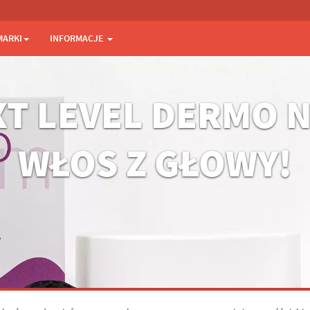
MARKI
INFORMACJE
T LEVEL DERMO N
WŁOS Z GŁOWY!