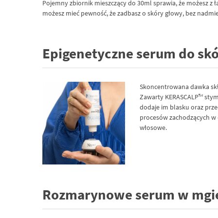
Pojemny zbiornik mieszczący do 30ml sprawia, że możesz z ł
możesz mieć pewność, że zadbasz o skóry głowy, bez nadmier
Epigenetyczne serum do skó
Skoncentrowana dawka skła
Zawarty KERASCALP™ stymul
dodaje im blasku oraz pr
procesów zachodzących w c
włosowe.
Rozmarynowe serum w mgieł