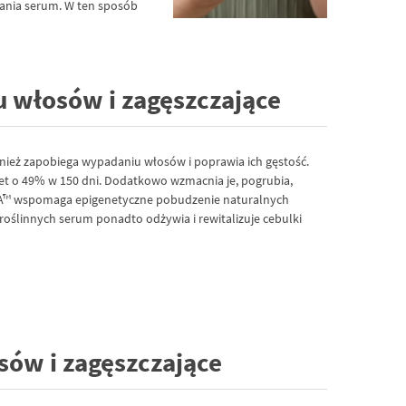
wania serum. W ten sposób
 włosów i zagęszczające
ież zapobiega wypadaniu włosów i poprawia ich gęstość.
et o 49% w 150 dni. Dodatkowo wzmacnia je, pogrubia,
NGA™ wspomaga epigenetyczne pobudzenie naturalnych
oślinnych serum ponadto odżywia i rewitalizuje cebulki
ów i zagęszczające