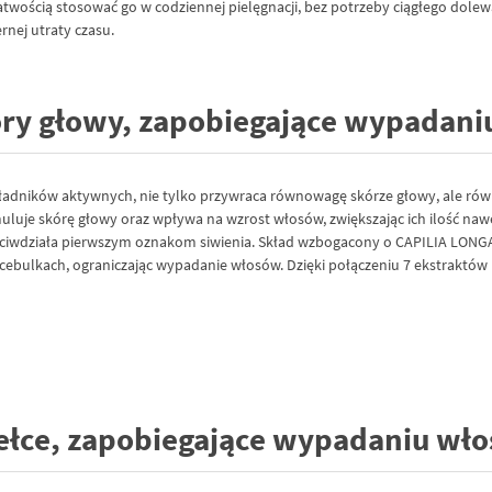
atwością stosować go w codziennej pielęgnacji, bez potrzeby ciągłego dole
nej utraty czasu.
ry głowy, zapobiegające wypadaniu
dników aktywnych, nie tylko przywraca równowagę skórze głowy, ale równ
uje skórę głowy oraz wpływa na wzrost włosów, zwiększając ich ilość naw
zeciwdziała pierwszym oznakom siwienia. Skład wzbogacony o CAPILIA LO
ebulkach, ograniczając wypadanie włosów. Dzięki połączeniu 7 ekstraktów r
ce, zapobiegające wypadaniu włos