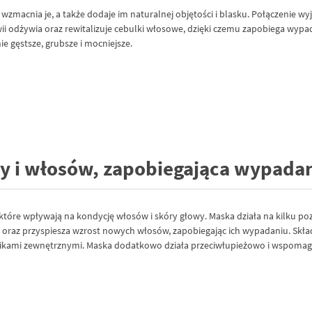
macnia je, a także dodaje im naturalnej objętości i blasku. Połączenie w
łwii odżywia oraz rewitalizuje cebulki włosowe, dzięki czemu zapobiega wyp
ie gęstsze, grubsze i mocniejsze.
y i włosów, zapobiegająca wypada
które wpływają na kondycję włosów i skóry głowy. Maska działa na kilku poz
 oraz przyspiesza wzrost nowych włosów, zapobiegając ich wypadaniu. Sk
nikami zewnętrznymi. Maska dodatkowo działa przeciwłupieżowo i wspomaga 