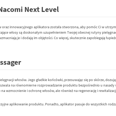
Nacomi Next Level
sów oraz innowacyjnego aplikatora została stworzona, aby pomóc Ci w utrz
jące włosy są doskonałym uzupełnieniem Twojej obecnej rutyny pielęgnacyj
wzmacniają je i dodają im objętości. Co więcej, skutecznie zapobiegają łupie
assager
lęgnacji włosów. Jego gładkie końcówki, przesuwając się po skórze, dozują
 pozwala na równomierne rozprowadzanie produktu bezpośrednio u nasady 
na wzmocnienie i ochronę włosów, ale również na regenerację i rewitalizacj
zyjne aplikowanie produktu. Ponadto, aplikator pasuje do wszystkich rodza