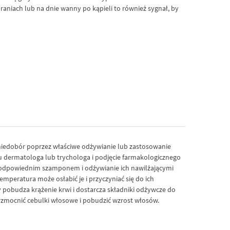
aniach lub na dnie wanny po kąpieli to również sygnał, by
niedobór poprzez właściwe odżywianie lub zastosowanie
u dermatologa lub trychologa i podjęcie farmakologicznego
w odpowiednim szamponem i odżywianie ich nawilżającymi
peratura może osłabić je i przyczyniać się do ich
y pobudza krążenie krwi i dostarcza składniki odżywcze do
wzmocnić cebulki włosowe i pobudzić wzrost włosów.