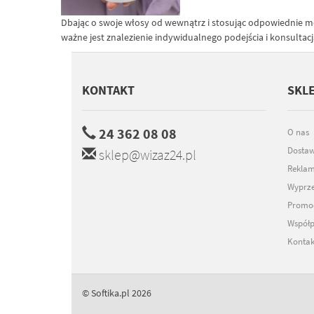
Dbając o swoje włosy od wewnątrz i stosując odpowiednie met
ważne jest znalezienie indywidualnego podejścia i konsult
KONTAKT
SKL
24 362 08 08
O nas
Dosta
sklep@wizaz24.pl
Reklam
Wyprz
Promo
Współp
Kontak
© Softika.pl 2026