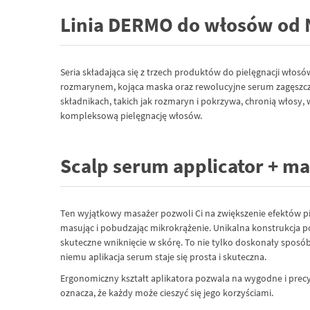
Linia DERMO do włosów od 
Seria składająca się z trzech produktów do pielęgnacji wło
rozmarynem, kojąca maska oraz rewolucyjne serum zagęszcza
składnikach, takich jak rozmaryn i pokrzywa, chronią włosy, 
kompleksową pielęgnację włosów.
Scalp serum applicator + m
Ten wyjątkowy masażer pozwoli Ci na zwiększenie efektów pie
masując i pobudzając mikrokrążenie. Unikalna konstrukcja
skuteczne wniknięcie w skórę. To nie tylko doskonały sposób 
niemu aplikacja serum staje się prosta i skuteczna.
Ergonomiczny kształt aplikatora pozwala na wygodne i precy
oznacza, że każdy może cieszyć się jego korzyściami.