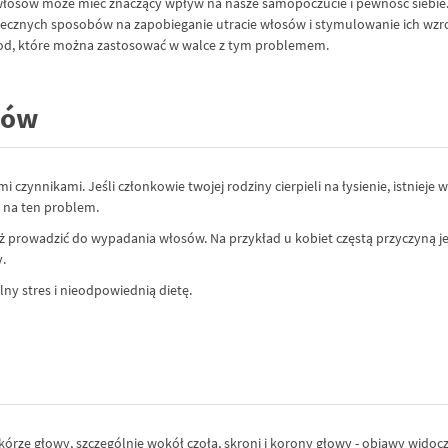
łosów może mieć znaczący wpływ na nasze samopoczucie i pewność siebie.
 skutecznych sposobów na zapobieganie utracie włosów i stymulowanie ich w
od, które można zastosować w walce z tym problemem.
sów
nnikami. Jeśli członkowie twojej rodziny cierpieli na łysienie, istnieje w
 na ten problem.
prowadzić do wypadania włosów. Na przykład u kobiet częstą przyczyną j
.
lny stres i nieodpowiednią dietę.
kórze głowy, szczególnie wokół czoła, skroni i korony głowy - objawy wi