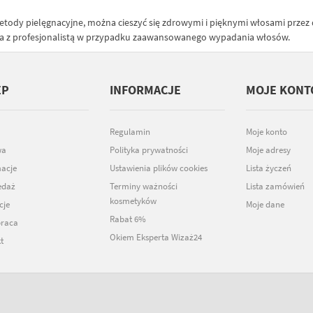
ody pielęgnacyjne, można cieszyć się zdrowymi i pięknymi włosami przez dłu
acja z profesjonalistą w przypadku zaawansowanego wypadania włosów.
EP
INFORMACJE
MOJE KONT
Regulamin
Moje konto
wa
Polityka prywatności
Moje adresy
acje
Ustawienia plików cookies
Lista życzeń
edaż
Terminy ważności
Lista zamówień
kosmetyków
cje
Moje dane
Rabat 6%
raca
Okiem Eksperta Wizaż24
t