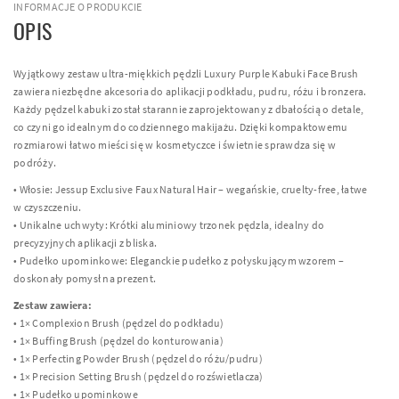
INFORMACJE O PRODUKCIE
OPIS
Wyjątkowy zestaw ultra-miękkich pędzli Luxury Purple Kabuki Face Brush
zawiera niezbędne akcesoria do aplikacji podkładu, pudru, różu i bronzera.
Każdy pędzel kabuki został starannie zaprojektowany z dbałością o detale,
co czyni go idealnym do codziennego makijażu. Dzięki kompaktowemu
rozmiarowi łatwo mieści się w kosmetyczce i świetnie sprawdza się w
podróży.
• Włosie: Jessup Exclusive Faux Natural Hair – wegańskie, cruelty-free, łatwe
w czyszczeniu.
• Unikalne uchwyty: Krótki aluminiowy trzonek pędzla, idealny do
precyzyjnych aplikacji z bliska.
• Pudełko upominkowe: Eleganckie pudełko z połyskującym wzorem –
doskonały pomysł na prezent.
Zestaw zawiera:
• 1× Complexion Brush (pędzel do podkładu)
• 1× Buffing Brush (pędzel do konturowania)
• 1× Perfecting Powder Brush (pędzel do różu/pudru)
• 1× Precision Setting Brush (pędzel do rozświetlacza)
• 1× Pudełko upominkowe