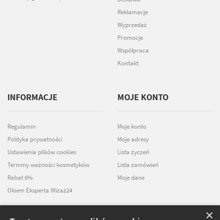
Reklamacje
Wyprzedaż
Promocje
Współpraca
Kontakt
INFORMACJE
MOJE KONTO
Regulamin
Moje konto
Polityka prywatności
Moje adresy
Ustawienia plików cookies
Lista życzeń
Terminy ważności kosmetyków
Lista zamówień
Rabat 6%
Moje dane
Okiem Eksperta Wizaż24
×