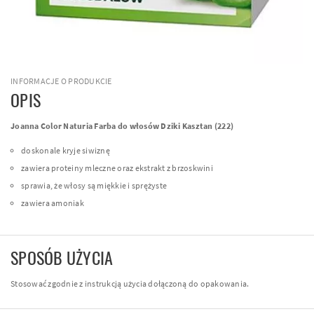
INFORMACJE O PRODUKCIE
OPIS
Joanna Color Naturia Farba do włosów Dziki Kasztan (222)
doskonale kryje siwiznę
zawiera proteiny mleczne oraz ekstrakt z brzoskwini
sprawia, że włosy są miękkie i sprężyste
zawiera amoniak
SPOSÓB UŻYCIA
Stosować zgodnie z instrukcją użycia dołączoną do opakowania.