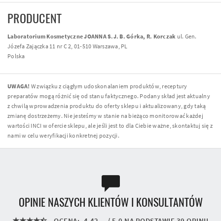
PRODUCENT
Laboratorium Kosmetyczne JOANNA S.J. B. Górka, R. Korczak
ul. Gen.
Józefa Zajączka 11 nr C 2, 01-510 Warszawa, PL
Polska
UWAGA!
W związku z ciągłym udoskonalaniem produktów, receptury
preparatów mogą różnić się od stanu faktycznego. Podany skład jest aktualny
z chwilą wprowadzenia produktu do oferty sklepu i aktualizowany, gdy taką
zmianę dostrzeżemy. Nie jesteśmy w stanie na bieżąco monitorować każdej
wartości INCI w ofercie sklepu, ale jeśli jest to dla Ciebie ważne, skontaktuj się z
nami w celu weryfikacji konkretnej pozycji.
OPINIE NASZYCH KLIENTÓW I KONSULTANTÓW
OCENA:
4.42
/
5.0
NA PODSTAWIE
39
OPINII