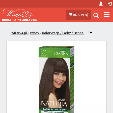
Prze
(
0.00 PLN
)
me
DROGERIA INTERNETOWA
Wizaż24.pl
»
Włosy
»
Koloryzacja / Farby / Henna