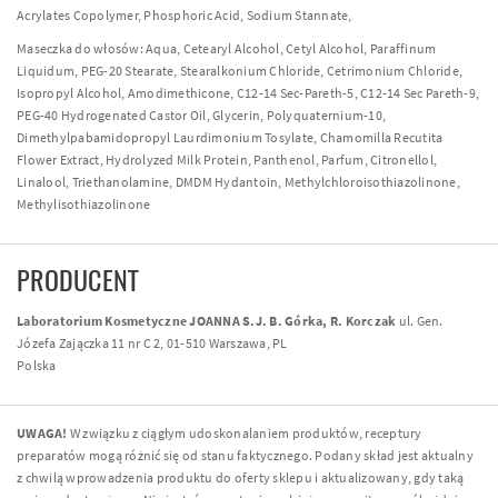
Acrylates Copolymer, Phosphoric Acid, Sodium Stannate,
Maseczka do włosów: Aqua, Cetearyl Alcohol, Cetyl Alcohol, Paraffinum
Liquidum, PEG-20 Stearate, Stearalkonium Chloride, Cetrimonium Chloride,
Isopropyl Alcohol, Amodimethicone, C12-14 Sec-Pareth-5, C12-14 Sec Pareth-9,
PEG-40 Hydrogenated Castor Oil, Glycerin, Polyquaternium-10,
Dimethylpabamidopropyl Laurdimonium Tosylate, Chamomilla Recutita
Flower Extract, Hydrolyzed Milk Protein, Panthenol, Parfum, Citronellol,
Linalool, Triethanolamine, DMDM Hydantoin, Methylchloroisothiazolinone,
Methylisothiazolinone
PRODUCENT
Laboratorium Kosmetyczne JOANNA S.J. B. Górka, R. Korczak
ul. Gen.
Józefa Zajączka 11 nr C 2, 01-510 Warszawa, PL
Polska
UWAGA!
W związku z ciągłym udoskonalaniem produktów, receptury
preparatów mogą różnić się od stanu faktycznego. Podany skład jest aktualny
z chwilą wprowadzenia produktu do oferty sklepu i aktualizowany, gdy taką