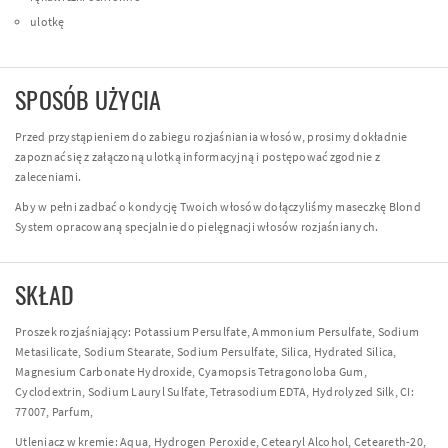
ulotkę
SPOSÓB UŻYCIA
Przed przystąpieniem do zabiegu rozjaśniania włosów, prosimy dokładnie
zapoznać się z załączoną ulotką informacyjną i postępować zgodnie z
zaleceniami.
Aby w pełni zadbać o kondycję Twoich włosów dołączyliśmy maseczkę Blond
System opracowaną specjalnie do pielęgnacji włosów rozjaśnianych.
SKŁAD
Proszek rozjaśniający: Potassium Persulfate, Ammonium Persulfate, Sodium
Metasilicate, Sodium Stearate, Sodium Persulfate, Silica, Hydrated Silica,
Magnesium Carbonate Hydroxide, Cyamopsis Tetragonoloba Gum,
Cyclodextrin, Sodium Lauryl Sulfate, Tetrasodium EDTA, Hydrolyzed Silk, CI:
77007, Parfum,
Utleniacz w kremie: Aqua, Hydrogen Peroxide, Cetearyl Alcohol, Ceteareth-20,