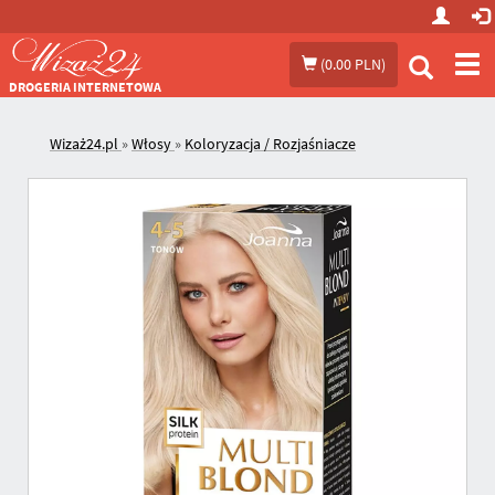
Prze
(
0.00 PLN
)
me
DROGERIA INTERNETOWA
Wizaż24.pl
»
Włosy
»
Koloryzacja / Rozjaśniacze