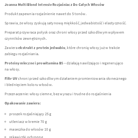
Joanna Multi Blond Intensiv Rozjaśniacz Do Całych Włosów
Produkt zapewnia rozjaśnienie nawet do 5 tonów.
Sprawia, że włosy zyskują satynową miękkość, jedwabistość i elastyczność.
Preparat przywraca połysk oraz chroni włosy przed szkodliwym wpływem
czynników zewnętrznych.
Zawiera
ekstrakt z protein jedwabiu
, które chronią włosy już w trakcie
zabiegu rozjaśniania.
Proteiny mleczne i prowitamina B5
– działają nawilżająco i regenerująco
na włosy.
Filtr UV
chroni przed szkodliwym działaniem promieniowania słonecznego
i blednięciem koloru włosów.
Przeznaczenie: włosy ciemne, bez wyrazu i trudne do rozjaśnienia
Opakowanie zawiera:
proszek rozjaśniający 25 g
utleniacz w kremie 70 g
maseczka do włosów 10 g
rękawiczki ochronne