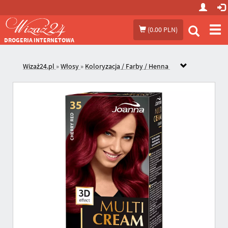
Prze
(
0.00 PLN
)
me
DROGERIA INTERNETOWA
Wizaż24.pl
»
Włosy
»
Koloryzacja / Farby / Henna