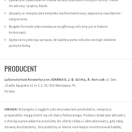
im zdrowy i piękny blask.
Zawarty w recepturze kompleks multiwitaminowy zapewnia nawilżenie i
odżywienie.
Bogata formuła odpowiada za wyjątkową ochronę już w trakcie
koloryzacji.
Gęsta konsystencja sprawia, że każde pasmo włosów zostaje idealnie
pokryte farbą.
PRODUCENT
Laboratorium Kosmetyczne JOANNA S.J. B. Górka, R. Korczak
ul. Gen.
Józefa Zajączka 11 nr C 2, 01-510 Warszawa, PL
Polska
UWAGA!
W związku z ciągłym udoskonalaniem produktów, receptury
preparatów mogą różnić się od stanu faktycznego. Podany skład jest aktualny
z chwilą wprowadzenia produktu do oferty sklepu i aktualizowany, gdy taką
zmianę dostrzeżemy. Nie jesteśmy w stanie na bieżąco monitorować każdej