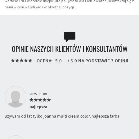
wartości INCI w ofercie sklepu, ale jeśli jest to dla Ciebie ważne, skontaktuj się z
nami w celu weryfikacji konkretnej pozycji.
OPINIE NASZYCH KLIENTÓW I KONSULTANTÓW
OCENA:
5.0
/
5.0
NA PODSTAWIE
3
OPINII
2025-11-08
najlepsza
uzywam od lat tylko joanna multi cream color, najlepsza farba