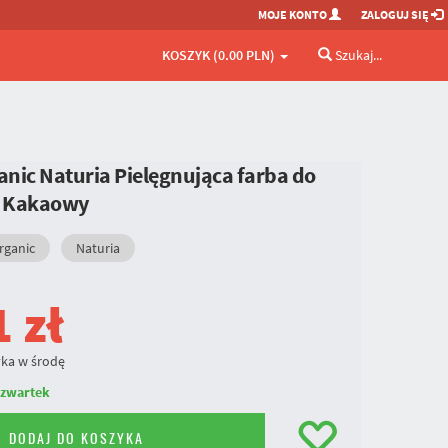
MOJE KONTO
ZALOGUJ SIĘ
KOSZYK (0.00 PLN)
Szukaj...
nic Naturia Pielęgnująca farba do
 Kakaowy
rganic
Naturia
1
zł
ka w środę
zwartek
DODAJ DO KOSZYKA