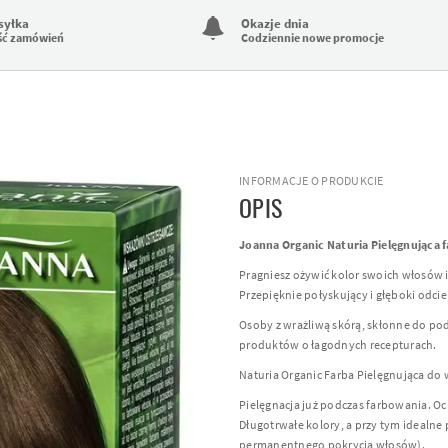
syłka
Okazje dnia
ść zamówień
Codziennie nowe promocje
INFORMACJE O PRODUKCIE
OPIS
Joanna Organic Naturia Pielęgnująca 
Pragniesz ożywić kolor swoich włosów i
Przepięknie połyskujący i głęboki odci
Osoby z wrażliwą skórą, skłonne do pod
produktów o łagodnych recepturach.
Naturia Organic Farba Pielęgnująca do
Pielęgnacja już podczas farbowania. O
Długotrwałe kolory, a przy tym idealne 
permanentnego pokrycia włosów).