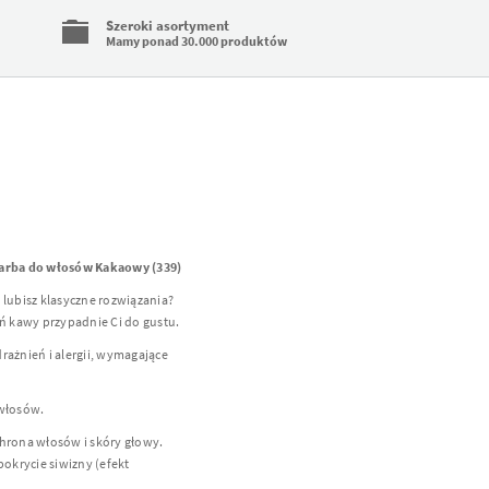
Szeroki asortyment
Mamy ponad 30.000 produktów
farba do włosów Kakaowy (339)
 lubisz klasyczne rozwiązania?
eń kawy przypadnie Ci do gustu.
rażnień i alergii, wymagające
 włosów.
chrona włosów i skóry głowy.
pokrycie siwizny (efekt