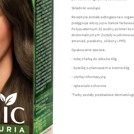
Składniki wiodące
Receptura została wzbogacona o organi
pielęgnuje włosy już w trakcie farbowa
Polyquaternium 22 wodny polimer kon
ekstremalnym pH. Zostały wyeliminowa
amoniak, parabeny, silikony i PPD.
Opakowanie zawiera:
- tubę z farbą do włosów 40g
- butelkę z utleniaczem w kremie 60g
- ulotkę informacyjną
- rękawiczki ochronne
*Farby zostały przebadane dermatologi