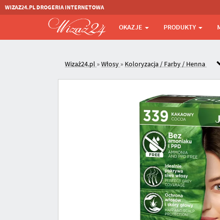
WIZAZ24.PL DROGERIA INTERNETOWA
OKAZJE
PRODUKTY
Wizaż24.pl
»
Włosy
»
Koloryzacja / Farby / Henna