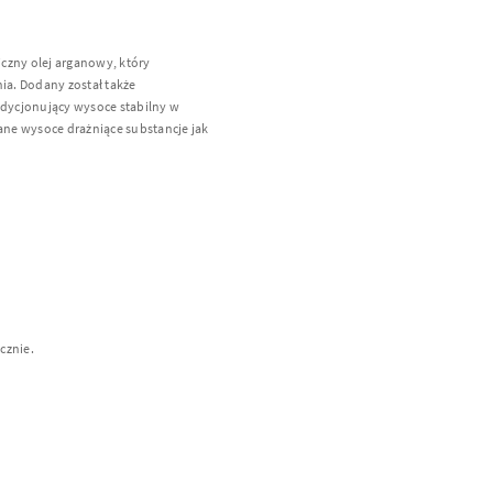
czny olej arganowy, który
nia. Dodany został także
dycjonujący wysoce stabilny w
ne wysoce drażniące substancje jak
cznie.