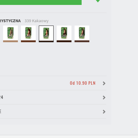
RYSTYCZNA
339 Kakaowy
Y
Od 10.90 PLN
24
E