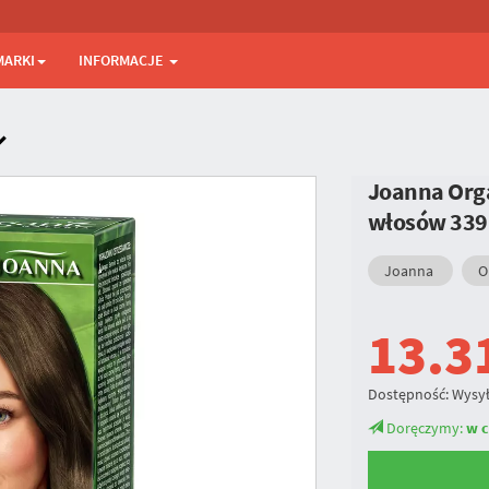
MARKI
INFORMACJE
Joanna Orga
włosów
339
Joanna
O
13.3
Dostępność:
Wysył
Doręczymy:
w c