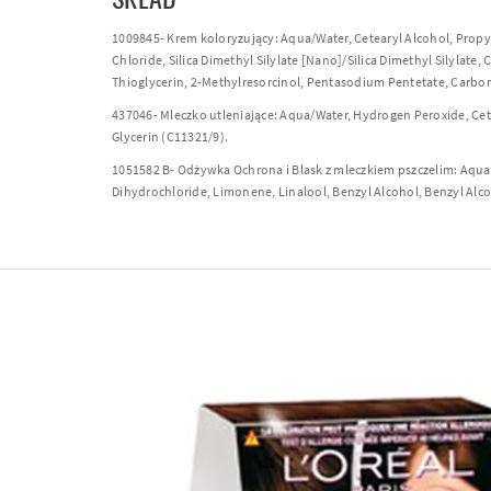
1009845- Krem koloryzujący: Aqua/Water, Cetearyl Alcohol, Propy
Chloride, Silica Dimethyl Silylate [Nano]/Silica Dimethyl Silylat
Thioglycerin, 2-Methylresorcinol, Pentasodium Pentetate, Carbom
437046- Mleczko utleniające: Aqua/Water, Hydrogen Peroxide, Ce
Glycerin (C11321/9).
1051582 B- Odżywka Ochrona i Blask z mleczkiem pszczelim: Aqua/
Dihydrochloride, Limonene, Linalool, Benzyl Alcohol, Benzyl Alco