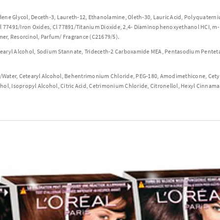
lene Glycol, Deceth-3, Laureth-12, Ethanolamine, Oleth-30, Lauric Acid, Polyquatern
e, Cl 77491/Iron Oxides, Cl 77891/Titanium Dioxide, 2,4- Diaminophenoxyethanol HCI, 
er, Resorcinol, Parfum/ Fragrance (C21679/5).
tearyl Alcohol, Sodium Stannate, Trideceth-2 Carboxamide MEA, Pentasodium Pentet
Water, Cetearyl Alcohol, Behentrimonium Chloride, PEG-180, Amodimethicone, Cetyl 
hol, Isopropyl Alcohol, Citric Acid, Cetrimonium Chloride, Citronellol, Hexyl Cinnam