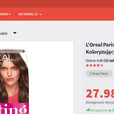
MARKI
INFORMACJE
ujące
L'Oreal Par
Koloryzują
Ocena: 4.06
(32 op
L'Oreal Paris
27.9
Dostępność:
Wysył
Doręczymy:
w ś