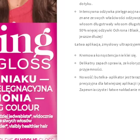
dotyku.
Intensywna odżywka pielęgnacyjna 
znane ze swych właściwości odżywcz
włosom długotrwały włosom długotrw
50% więcej odżywki Ochrona i Blask,
jeszcze dłużej!
Łatwa aplikacja, zmysłowy ultraprzyje
Kremowa konsystencja nie klei się.
Delikatny zapach sprawia, ze koloryz
przyjemności.
Nowość: butelka- aplikator jest teraz
precyzyjna dla łatwiejszej aplikacji i
Zapewnia czyste i łatwe nakładanie 