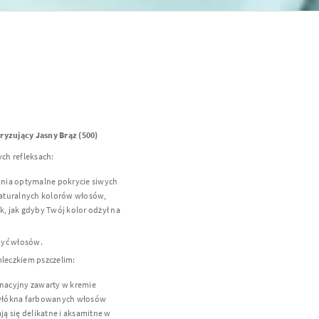
ryzujący Jasny Brąz (500)
ych refleksach:
nia optymalne pokrycie siwych
aturalnych kolorów włosów,
k, jak gdyby Twój kolor odżył na
 myć włosów.
leczkiem pszczelim:
gnacyjny zawarty w kremie
włókna farbowanych włosów
ją się delikatne i aksamitne w