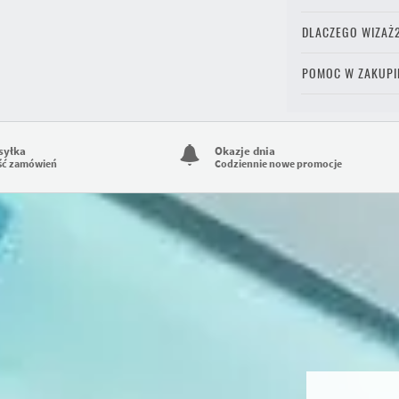
DLACZEGO WIZAŻ
POMOC W ZAKUPI
syłka
Okazje dnia
ść zamówień
Codziennie nowe promocje