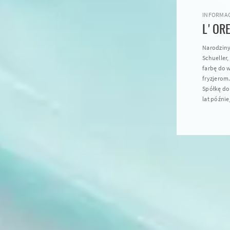
INFORMAC
L'ORE
Narodziny
Schueller
farbę do 
fryzjerom
Spółkę do
lat później