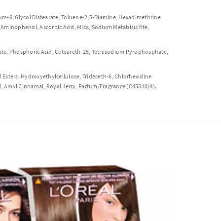
ium-6, Glycol Distearate, Toluene-2,5-Diamine, Hexadimethrine
m- Aminophenol, Ascorbic Acid, Mica, Sodium Metabisulfite,
ate, Phosphoric Acid, Ceteareth-25, Tetrasodium Pyrophosphate,
Esters, Hydroxyethylcellulose, Trideceth-6, Chlorhexidine
al, Amyl Cinnamal, Royal Jerry, Parfum/Fragrance (C45510/4).