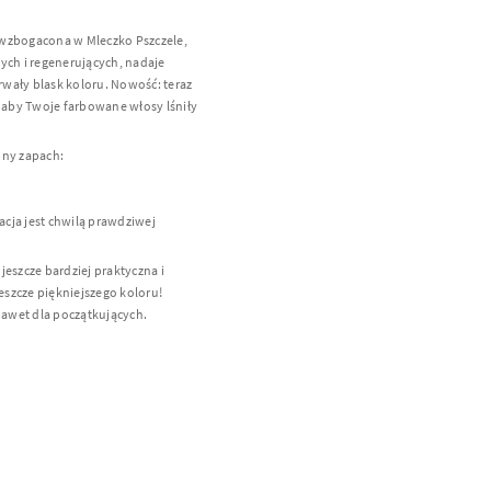
wzbogacona w Mleczko Pszczele,
ych i regenerujących, nadaje
ały blask koloru. Nowość: teraz
 aby Twoje farbowane włosy lśniły
mny zapach:
acja jest chwilą prawdziwej
 jeszcze bardziej praktyczna i
 jeszcze piękniejszego koloru!
nawet dla początkujących.