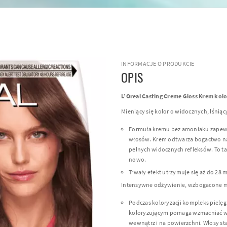
INFORMACJE O PRODUKCIE
OPIS
L’Oreal Casting Creme Gloss Krem kolo
Mieniący się kolor o widocznych, lśniąc
Formuła kremu bez amoniaku zapew
włosów. Krem odtwarza bogactwo n
pełnych widocznych refleksów. To ta
nowo.
Trwały efekt utrzymuje się aż do 28
Intensywne odżywienie, wzbogacone m
Podczas koloryzacji kompleks pielę
koloryzującym pomaga wzmacniać 
wewnątrz i na powierzchni. Włosy sta