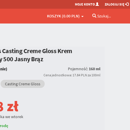
MOJE KONTO
ZALOGUJ SIĘ
KOSZYK (0.00 PLN)
Szukaj...
is Casting Creme Gloss Krem
cy
500 Jasny Brąz
inie)
Pojemność:
160 ml
Cena jednostkowa: 17.84 PLN za 100ml
Casting Creme Gloss
8
zł
ka we wtorek
rodę