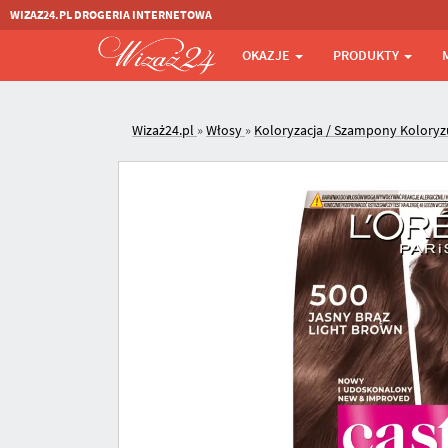
WIZAZ24.PL DROGERIA INTERNETOWA
OKAZJE
PRODUKTY
Wizaż24.pl
»
Włosy
»
Koloryzacja / Szampony Koloryz