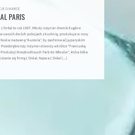
JE O MARCE
AL PARIS
 L'Oréal to rok 1907. Młody inżynier chemik Eugène
, w swoich dwóch pokojach z kuchnią, produkuje w nocy
włosów nazwaną "Aureola”, by zaoferować ją paryskim
. Przedsiębiorczy inżynier otworzy wkrótce "Francuską
 Produkcji Nieszkodliwych Farb do Włosów", która kilka
 stanie się firmą L'Oréal. Nazwa L'Oréal (...)