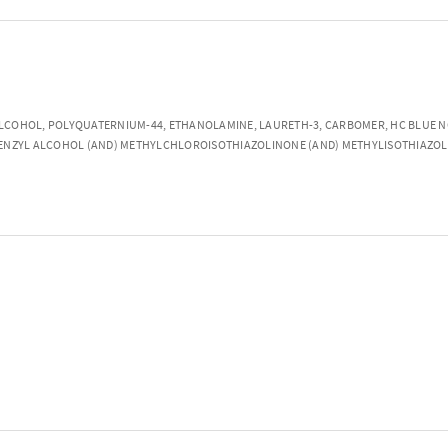
OHOL, POLYQUATERNIUM-44, ETHANOLAMINE, LAURETH-3, CARBOMER, HC BLUE NO. 2,
BENZYL ALCOHOL (AND) METHYLCHLOROISOTHIAZOLINONE (AND) METHYLISOTHIAZOLI