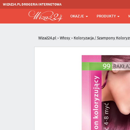
WIZAZ24.PL DROGERIA INTERNETOWA
OKAZJE
PRODUKTY
Wizaż24.pl
»
Włosy
»
Koloryzacja / Szampony Koloryz