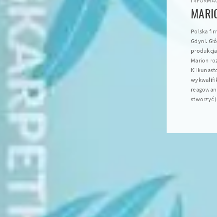
INFORMAC
MARI
Polska fi
Gdyni. Gł
produkcja
Marion roz
Kilkunast
wykwalifi
reagowan
stworzyć (.