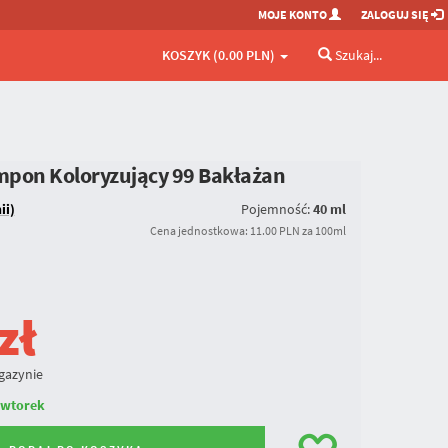
MOJE KONTO
ZALOGUJ SIĘ
KOSZYK (0.00 PLN)
Szukaj...
mpon Koloryzujący
99 Bakłażan
ii)
Pojemność:
40 ml
Cena jednostkowa: 11.00 PLN za 100ml
zł
gazynie
 wtorek