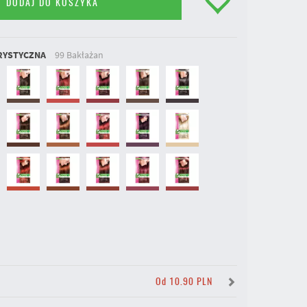
DODAJ DO KOSZYKA
RYSTYCZNA
99 Bakłażan
Y
Od 10.90 PLN