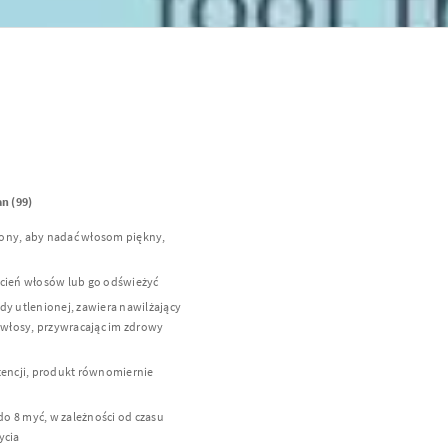
n (99)
ony, aby nadać włosom piękny,
cień włosów lub go odświeżyć
y utlenionej, zawiera nawilżający
 włosy, przywracając im zdrowy
tencji, produkt równomiernie
do 8 myć, w zależności od czasu
ycia