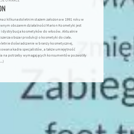
JE O MARCE
ON
rma z kilkunastoletnim stażem założona w 1991 roku w
ównym obszarem działalności Marion Kosmetyki jest
 i dystrybucja kosmetyków do włosów. Aktualnie
szerza obszar produkcji o kosmetyki do ciała.
oletnie doświadczenie w branży kosmetycznej,
kowana kadra specjalistów, a także umiejętność
ia na potrzeby wymagających konsumentów pozwoliły
..)