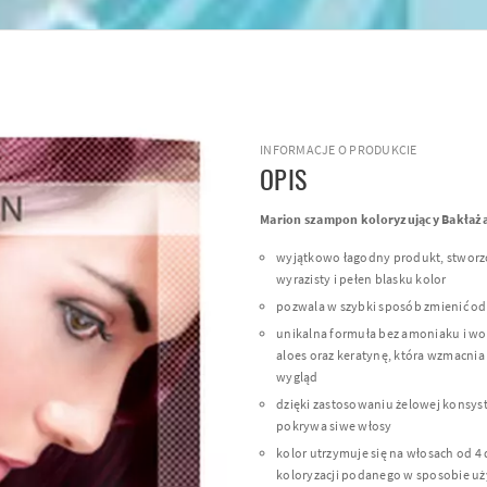
INFORMACJE O PRODUKCIE
OPIS
Marion szampon koloryzujący Bakłaża
wyjątkowo łagodny produkt, stworz
wyrazisty i pełen blasku kolor
pozwala w szybki sposób zmienić od
unikalna formuła bez amoniaku i wod
aloes oraz keratynę, która wzmacnia
wygląd
dzięki zastosowaniu żelowej konsys
pokrywa siwe włosy
kolor utrzymuje się na włosach od 4 
koloryzacji podanego w sposobie uż