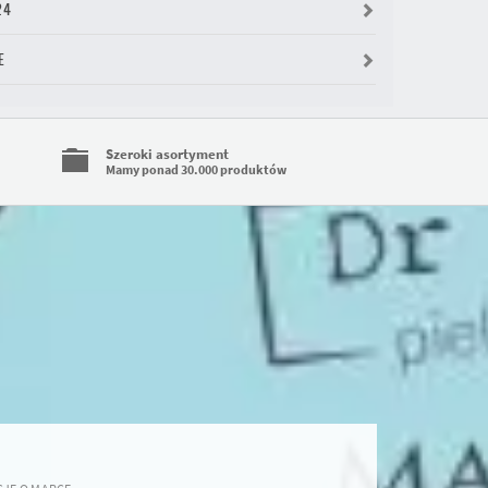
24
E
Szeroki asortyment
Mamy ponad 30.000 produktów