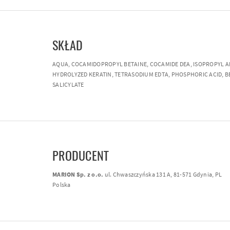
SKŁAD
AQUA, COCAMIDOPROPYL BETAINE, COCAMIDE DEA, ISOPROPYL ALC
HYDROLYZED KERATIN, TETRASODIUM EDTA, PHOSPHORIC ACID, 
SALICYLATE
PRODUCENT
MARION Sp. z o.o.
ul. Chwaszczyńska 131 A, 81-571 Gdynia, PL
Polska