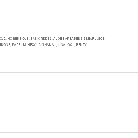
 HC RED NO. 3, BASIC RED 51, ALOE BARBADENSIS LEAF JUICE,
NONE, PARFUM, HEXYL CINNAMAL, LINALOOL, BENZYL