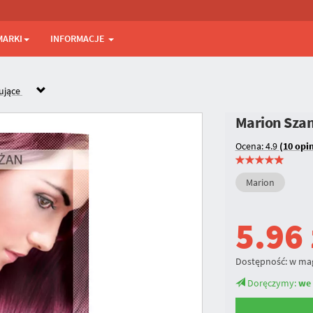
MARKI
INFORMACJE
ujące
Marion Sza
Ocena: 4.9
(10 opin
Marion
5.96
Dostępność:
w ma
Doręczymy:
we