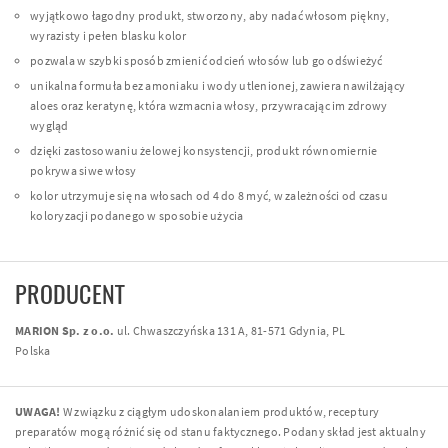
wyjątkowo łagodny produkt, stworzony, aby nadać włosom piękny,
wyrazisty i pełen blasku kolor
pozwala w szybki sposób zmienić odcień włosów lub go odświeżyć
unikalna formuła bez amoniaku i wody utlenionej, zawiera nawilżający
aloes oraz keratynę, która wzmacnia włosy, przywracając im zdrowy
wygląd
dzięki zastosowaniu żelowej konsystencji, produkt równomiernie
pokrywa siwe włosy
kolor utrzymuje się na włosach od 4 do 8 myć, w zależności od czasu
koloryzacji podanego w sposobie użycia
PRODUCENT
MARION Sp. z o.o.
ul. Chwaszczyńska 131 A, 81-571 Gdynia, PL
Polska
UWAGA!
W związku z ciągłym udoskonalaniem produktów, receptury
preparatów mogą różnić się od stanu faktycznego. Podany skład jest aktualny