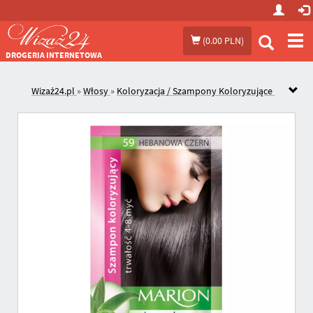
Prze
(
0.00 PLN
)
me
DROGERIA INTERNETOWA
Wizaż24.pl
»
Włosy
»
Koloryzacja / Szampony Koloryzujące