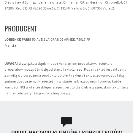
Diethylhexyl Syringylidenemalonate, Cinnamal, Citral, Geraniol, Citronellol, CI
17200 (Red 33), CI 42090 (Blue 1), CI 19140 (Yellow 5), CI 60730 (Violet 2).
PRODUCENT
LORIENCE PARIS
50 AV DE LA GRANDE ARMEE, 75017 FR
Francja
UWAGA!
W związku z ciągłym udoskonalaniem produktów, receptury
preparatów mogą różnić się od stanu faktycznego. Podany skład jest aktualny
z chwilą wprowadzenia produktu do oferty sklepu i aktualizowany, gdy taką
zmianę dostrzeżemy. Nie jesteśmy w stanie na bieżąco monitorować każdej
wartości INCI w ofercie sklepu, ale jeśli jest to dla Ciebie ważne, skontaktuj się z
nami w celu weryfikacji konkretnej pozycji.