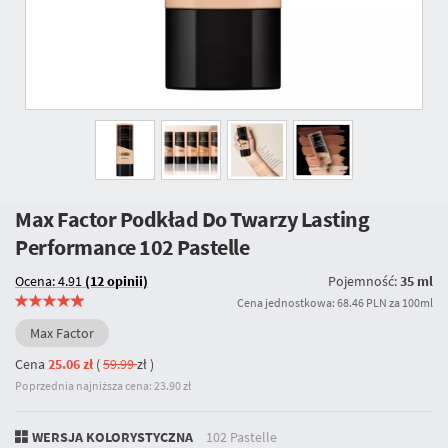
Max Factor Podkład Do Twarzy Lasting
Performance
102 Pastelle
Ocena: 4.91
(12 opinii)
Pojemność:
35 ml
Cena jednostkowa: 68.46 PLN za 100ml
Max Factor
Cena
25.06 zł
(
59.99
zł
)
Poprzednia najniższa cena: 23.90 zł
WERSJA KOLORYSTYCZNA
102 Pastelle