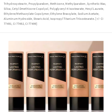
Trihydroxystearin, Propylparaben, Methicone, Methylparaben, Synthetic Wax,
Silica, Cetyl Dmethicone Copolyol, Polyglyceryl-4 Isostearate, Hexyl Laurate,
Ethylene/Methacrylate Copolymer, Ethylene Brassylate, Sodium Acetate,
Aluminum Hydroxide, Stearic Acid, Isopropyl Titanium Triisostearate. [+/- CI
77491, CI 77492, CI 77499]