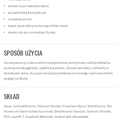
dobrze kryje niedoskonałości
posiada lekką konsystencje
nie zatyka porów
stapia się ze skórą nie tworząc efektu maski
idealny do cery normalnej i tłustej
SPOSÓB UŻYCIA
Na oczyszczoną i odpowiednio przygotowaną skórę twarzy nałóż podkład za
pomocą czystej gąbeczki, pędzla lub palców. Zawsze pamiętaj o dokładnym
demakijażu skóry, by przywrócić jej prawidłową równowagę i zachować młody
wygląd na dłużej.
SKŁAD
Aqua, Cyclomethicone, Titanium Dioxide, Propylene Glycol, Dimethicone, Talc,
Aluminum Starch Octenylsuccinate, Dimethicone Copolyol, Sodium Chloride,
PVP, Laureth-7, Arachidyl Behenate, Sodium Dehydroacetate,