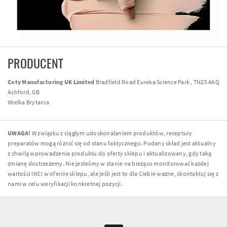
PRODUCENT
Coty Manufacturing UK Limited
Bradfield Road Eureka Science Park , TN25 4AQ
Ashford, GB
Wielka Brytania
UWAGA!
W związku z ciągłym udoskonalaniem produktów, receptury
preparatów mogą różnić się od stanu faktycznego. Podany skład jest aktualny
z chwilą wprowadzenia produktu do oferty sklepu i aktualizowany, gdy taką
zmianę dostrzeżemy. Nie jesteśmy w stanie na bieżąco monitorować każdej
wartości INCI w ofercie sklepu, ale jeśli jest to dla Ciebie ważne, skontaktuj się z
nami w celu weryfikacji konkretnej pozycji.