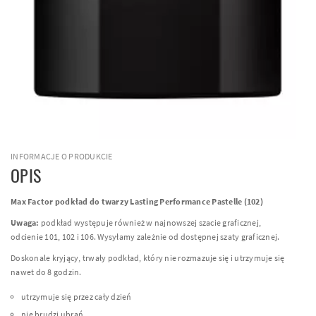
INFORMACJE O PRODUKCIE
OPIS
Max Factor podkład do twarzy Lasting Performance Pastelle (102)
Uwaga:
podkład występuje również w najnowszej szacie graficznej,
odcienie 101, 102 i 106. Wysyłamy zależnie od dostępnej szaty graficznej.
Doskonale kryjący, trwały podkład, który nie rozmazuje się i utrzymuje się
nawet do 8 godzin.
utrzymuje się przez cały dzień
nie brudzi ubrań