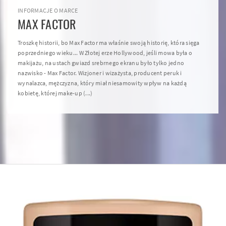
INFORMACJE O MARCE
MAX FACTOR
Troszkę historii, bo Max Factor ma właśnie swoją historię, która sięga
poprzedniego wieku... W Złotej erze Hollywood, jeśli mowa była o
makijażu, na ustach gwiazd srebrnego ekranu było tylko jedno
nazwisko - Max Factor. Wizjoner i wizażysta, producent peruk i
wynalazca, mężczyzna, który miał niesamowity wpływ na każdą
kobietę, której make-up (...)