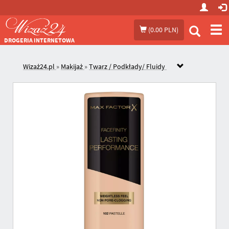
Prze
(
0.00 PLN
)
me
DROGERIA INTERNETOWA
Wizaż24.pl
»
Makijaż
»
Twarz / Podkłady/ Fluidy