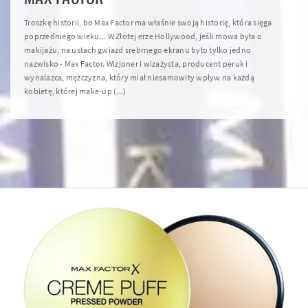
Troszkę historii, bo Max Factor ma właśnie swoją historię, która sięga
poprzedniego wieku... W Złotej erze Hollywood, jeśli mowa była o
makijażu, na ustach gwiazd srebrnego ekranu było tylko jedno
nazwisko - Max Factor. Wizjoner i wizażysta, producent peruk i
wynalazca, mężczyzna, który miał niesamowity wpływ na każdą
kobietę, której make-up (...)