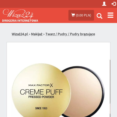
Prze
(
0.00 PLN
)
me
DROGERIA INTERNETOWA
Wizaż24.pl
»
Makijaż
»
Twarz / Pudry / Pudry brązujące