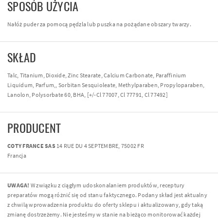
SPOSÓB UŻYCIA
Nałóż puder za pomocą pędzla lub puszka na pożądane obszary twarzy.
SKŁAD
Talc, Titanium, Dioxide, Zinc Stearate, Calcium Carbonate, Paraffinium
Liquidum, Parfum,, Sorbitan Sesquioleate, Methylparaben, Propyloparaben,
Lanolon, Polysorbate 60, BHA, [+/-Cl 77007, Cl 77791, Cl 77492]
PRODUCENT
COTY FRANCE SAS
14 RUE DU 4 SEPTEMBRE, 75002 FR
Francja
UWAGA!
W związku z ciągłym udoskonalaniem produktów, receptury
preparatów mogą różnić się od stanu faktycznego. Podany skład jest aktualny
z chwilą wprowadzenia produktu do oferty sklepu i aktualizowany, gdy taką
zmianę dostrzeżemy. Nie jesteśmy w stanie na bieżąco monitorować każdej