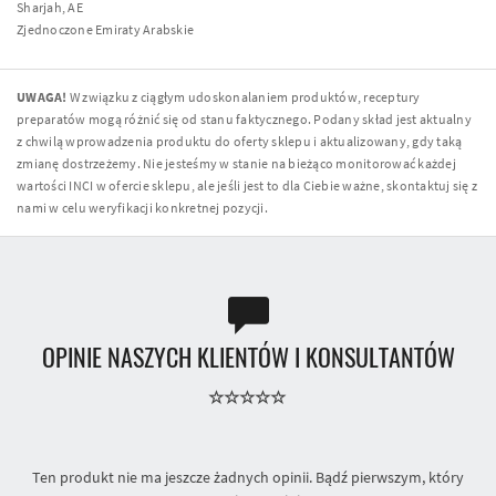
Sharjah, AE
Zjednoczone Emiraty Arabskie
UWAGA!
W związku z ciągłym udoskonalaniem produktów, receptury
preparatów mogą różnić się od stanu faktycznego. Podany skład jest aktualny
z chwilą wprowadzenia produktu do oferty sklepu i aktualizowany, gdy taką
zmianę dostrzeżemy. Nie jesteśmy w stanie na bieżąco monitorować każdej
wartości INCI w ofercie sklepu, ale jeśli jest to dla Ciebie ważne, skontaktuj się z
nami w celu weryfikacji konkretnej pozycji.
OPINIE NASZYCH KLIENTÓW I KONSULTANTÓW
Ten produkt nie ma jeszcze żadnych opinii. Bądź pierwszym, który