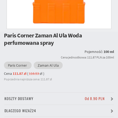
Paris Corner Zaman Al Ula Woda
perfumowana spray
Pojemność:
100 ml
Cena jednostkowa: 111.87 PLN za 100ml
Paris Corner
Zaman Al Ula
Cena
111.87 zł
(
116.53
zł
)
Poprzednia najniższa cena: 111.87 zł
KOSZTY DOSTAWY
Od 8.90 PLN
DLACZEGO WIZAŻ24