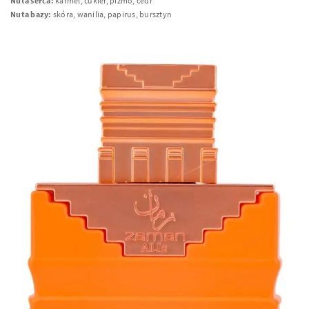
Nuta serca:
karmel, cukier, piżmo, cedr
Nuta bazy:
skóra, wanilia, papirus, bursztyn