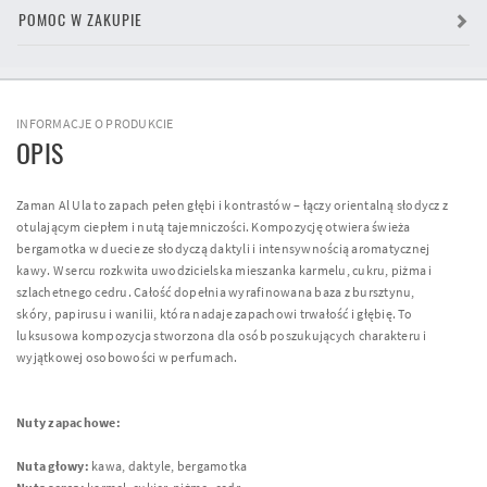
POMOC W ZAKUPIE
INFORMACJE O PRODUKCIE
OPIS
Zaman Al Ula to zapach pełen głębi i kontrastów – łączy orientalną słodycz z
otulającym ciepłem i nutą tajemniczości. Kompozycję otwiera świeża
bergamotka w duecie ze słodyczą daktyli i intensywnością aromatycznej
kawy. W sercu rozkwita uwodzicielska mieszanka karmelu, cukru, piżma i
szlachetnego cedru. Całość dopełnia wyrafinowana baza z bursztynu,
skóry, papirusu i wanilii, która nadaje zapachowi trwałość i głębię. To
luksusowa kompozycja stworzona dla osób poszukujących charakteru i
wyjątkowej osobowości w perfumach.
Nuty zapachowe:
Nuta głowy:
kawa, daktyle, bergamotka