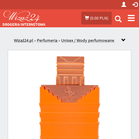
Prze
(
0.00 PLN
)
me
DROGERIA INTERNETOWA
Wizaż24.pl
»
Perfumeria
»
Unisex / Wody perfumowane