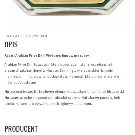
INFORMACJE O PRODUKCIE
OPIS
Rasasi Arabian Prive Eklil Woda perfumowana spray
Arabian Prive Ekill to zapach, który opowiada historię współczesnej
elegancji zakorzenionej w klasyce. Zamknięty w eleganckim flakonie
manifest minimalistycznej doskonałości – aromat, który mówi wiele, nie
mówiąc zbyt głośno.
Nuty zapachowe:
Nuta głowy:
pieprz madagaskarski, tymianek hiszpański
Nuta serca:
egipskie geranium, absolut cyprysu
Nuta bazy:
paczula, bób
tonka, haitańska wetyweria, mech dębowy, labdanum.
PRODUCENT