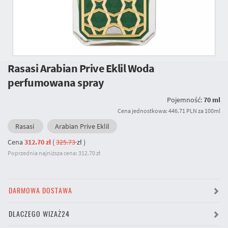
Rasasi Arabian Prive Eklil Woda
perfumowana spray
Pojemność:
70 ml
Cena jednostkowa: 446.71 PLN za 100ml
Rasasi
Arabian Prive Eklil
Cena
312.70 zł
(
325.73
zł
)
Poprzednia najniższa cena: 312.70 zł
DARMOWA DOSTAWA
DLACZEGO WIZAŻ24