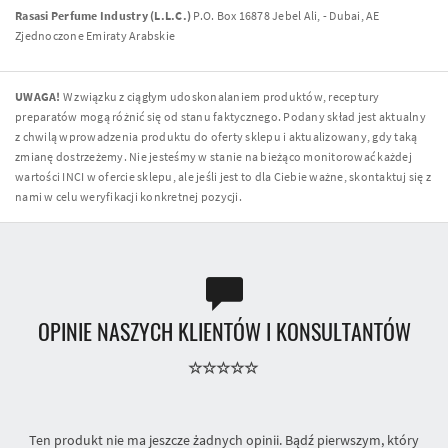
Rasasi Perfume Industry (L.L.C.)
P.O. Box 16878 Jebel Ali, - Dubai, AE
Zjednoczone Emiraty Arabskie
UWAGA!
W związku z ciągłym udoskonalaniem produktów, receptury
preparatów mogą różnić się od stanu faktycznego. Podany skład jest aktualny
z chwilą wprowadzenia produktu do oferty sklepu i aktualizowany, gdy taką
zmianę dostrzeżemy. Nie jesteśmy w stanie na bieżąco monitorować każdej
wartości INCI w ofercie sklepu, ale jeśli jest to dla Ciebie ważne, skontaktuj się z
nami w celu weryfikacji konkretnej pozycji.
OPINIE NASZYCH KLIENTÓW I KONSULTANTÓW
Ten produkt nie ma jeszcze żadnych opinii. Bądź pierwszym, który