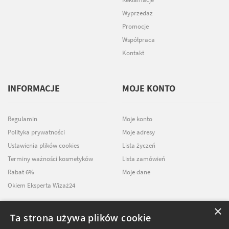
Wyprzedaż
Promocje
Współpraca
Kontakt
INFORMACJE
MOJE KONTO
Regulamin
Moje konto
Polityka prywatności
Moje adresy
Ustawienia plików cookies
Lista życzeń
Terminy ważności kosmetyków
Lista zamówień
Rabat 6%
Moje dane
Okiem Eksperta Wizaż24
×
Ta strona używa plików cookie
NEWSLETTER