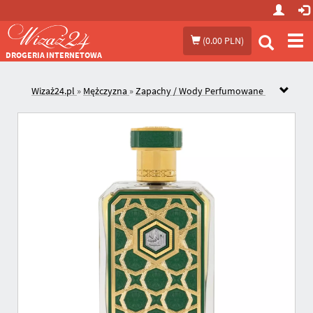
Prze
(
0.00 PLN
)
me
DROGERIA INTERNETOWA
Wizaż24.pl
»
Mężczyzna
»
Zapachy / Wody Perfumowane