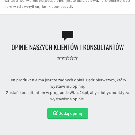
wartości INCI w ofercie sklepu, ale jeśli jest to dla Ciebie ważne, skontaktuj się z
nami w celu weryfikacji konkretnej pozycji.
OPINIE NASZYCH KLIENTÓW I KONSULTANTÓW
Ten produkt nie ma jeszcze żadnych opinii. Bądź pierwszym, który
wystawi mu opinię.
Zostań konsultantem w programie Wizaz24.pl, aby zdobyć punkty za
wystawioną opinię.
Dodaj opinię