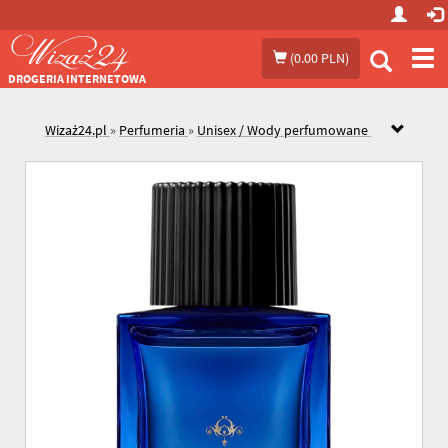
Prze
(
0.00 PLN
)
me
DROGERIA INTERNETOWA
Wizaż24.pl
»
Perfumeria
»
Unisex / Wody perfumowane