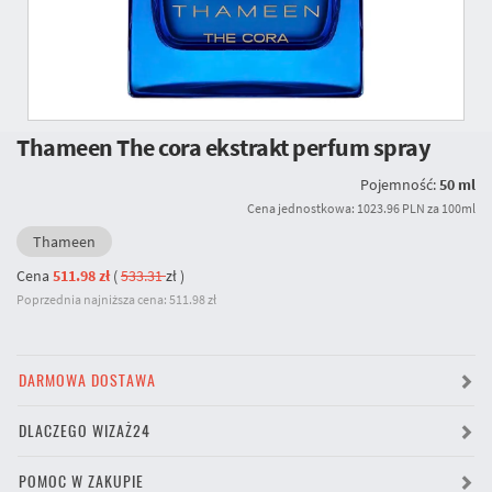
Thameen The cora ekstrakt perfum spray
Pojemność:
50 ml
Cena jednostkowa: 1023.96 PLN za 100ml
Thameen
Cena
511.98 zł
(
533.31
zł
)
Poprzednia najniższa cena: 511.98 zł
DARMOWA DOSTAWA
DLACZEGO WIZAŻ24
POMOC W ZAKUPIE