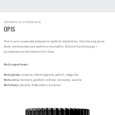
INFORMACJE O PRODUKCIE
OPIS
The Cora to wspaniałe połączenie rzadkich składników, które tworzą jasne,
złote, wielowarstwowe spektrum aromatów. Równie hipnotyzujący i
ponadczasowy jak diament Sun Drop.
Nuty zapachowe:
Nuta głowy:
wisteria, róża bułgarska, jaśmin, magnolia
Nuta serca:
benzoes, goździk (roślina), konwalia, wanilia
Nuta bazy:
paczula, białe piżmo, bursztyn