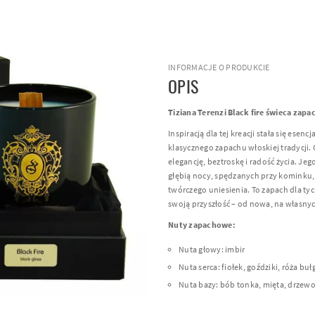
INFORMACJE O PRODUKCIE
OPIS
Tiziana Terenzi Black fire świeca zap
Inspiracją dla tej kreacji stała się esencj
klasycznego zapachu włoskiej tradycji
elegancję, beztroskę i radość życia. Jego
głębią nocy, spędzanych przy kominku, p
twórczego uniesienia. To zapach dla tyc
swoją przyszłość – od nowa, na własny
Nuty zapachowe:
Nuta głowy: imbir
Nuta serca: fiołek, goździki, róża bu
Nuta bazy: bób tonka, mięta, drzew