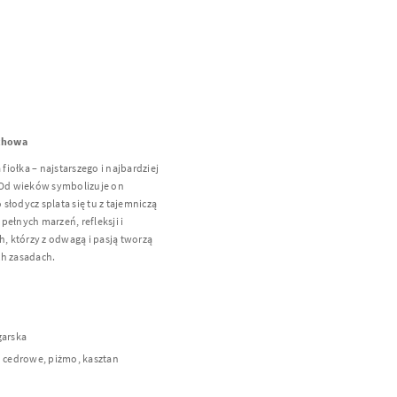
achowa
a fiołka – najstarszego i najbardziej
. Od wieków symbolizuje on
 słodycz splata się tu z tajemniczą
ełnych marzeń, refleksji i
h, którzy z odwagą i pasją tworzą
ch zasadach.
łgarska
o cedrowe, piżmo, kasztan