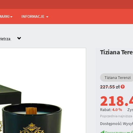
MARKI
INFORMACJE
ietrza
Tiziana Ter
Tiziana Terenzi
227.55
zł
218.
Rabat:
4.0 %
Zys
Poprzednia najniższa c
Dostępność:
Wysył
Doręczymy:
w ś