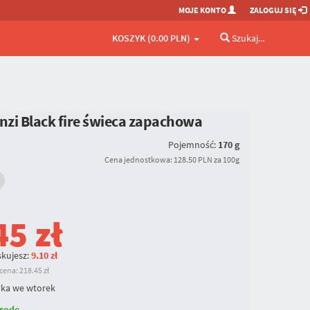
MOJE KONTO
ZALOGUJ SIĘ
KOSZYK (0.00 PLN)
Szukaj...
enzi Black fire świeca zapachowa
Pojemność:
170 g
Cena jednostkowa: 128.50 PLN za 100g
45
zł
kujesz:
9.10 zł
ena: 218.45 zł
ka we wtorek
rodę