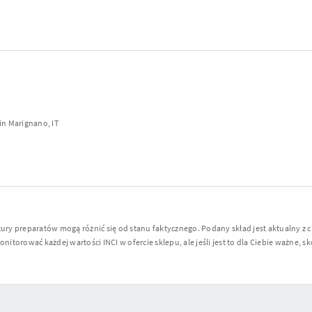
in Marignano, IT
y preparatów mogą różnić się od stanu faktycznego. Podany skład jest aktualny z 
torować każdej wartości INCI w ofercie sklepu, ale jeśli jest to dla Ciebie ważne, sko