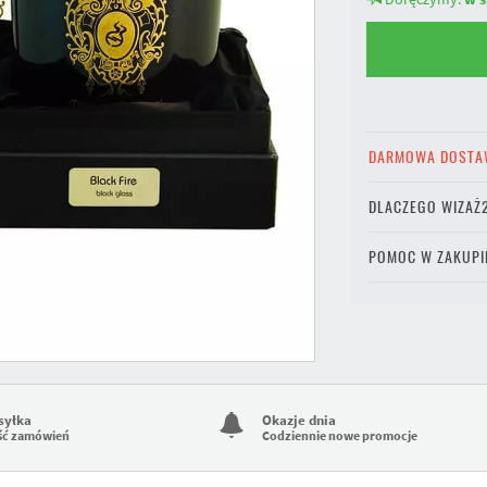
DARMOWA DOSTA
DLACZEGO WIZAŻ
POMOC W ZAKUPI
syłka
Okazje dnia
ść zamówień
Codziennie nowe promocje