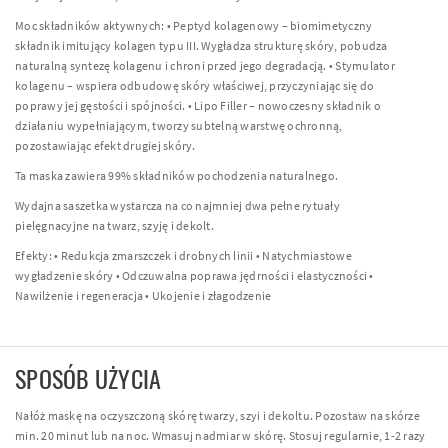
Moc składników aktywnych: • Peptyd kolagenowy – biomimetyczny
składnik imitujący kolagen typu III. Wygładza strukturę skóry, pobudza
naturalną syntezę kolagenu i chroni przed jego degradacją. • Stymulator
kolagenu – wspiera odbudowę skóry właściwej, przyczyniając się do
poprawy jej gęstości i spójności. • Lipo Filler – nowoczesny składnik o
działaniu wypełniającym, tworzy subtelną warstwę ochronną,
pozostawiając efekt drugiej skóry.
Ta maska zawiera 99% składników pochodzenia naturalnego.
Wydajna saszetka wystarcza na co najmniej dwa pełne rytuały
pielęgnacyjne na twarz, szyję i dekolt.
Efekty: • Redukcja zmarszczek i drobnych linii • Natychmiastowe
wygładzenie skóry • Odczuwalna poprawa jędrności i elastyczności •
Nawilżenie i regeneracja • Ukojenie i złagodzenie
SPOSÓB UŻYCIA
Nałóż maskę na oczyszczoną skórę twarzy, szyi i dekoltu. Pozostaw na skórze
min. 20 minut lub na noc. Wmasuj nadmiar w skórę. Stosuj regularnie, 1-2 razy