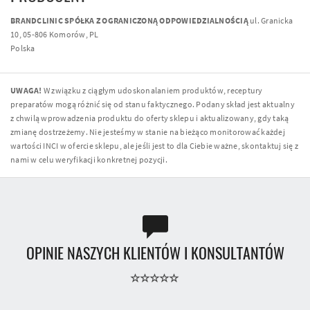
BRANDCLINIC SPÓŁKA Z OGRANICZONĄ ODPOWIEDZIALNOŚCIĄ
ul. Granicka
10, 05-806 Komorów, PL
Polska
UWAGA!
W związku z ciągłym udoskonalaniem produktów, receptury
preparatów mogą różnić się od stanu faktycznego. Podany skład jest aktualny
z chwilą wprowadzenia produktu do oferty sklepu i aktualizowany, gdy taką
zmianę dostrzeżemy. Nie jesteśmy w stanie na bieżąco monitorować każdej
wartości INCI w ofercie sklepu, ale jeśli jest to dla Ciebie ważne, skontaktuj się z
nami w celu weryfikacji konkretnej pozycji.
OPINIE NASZYCH KLIENTÓW I KONSULTANTÓW