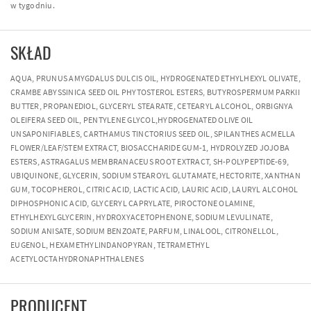
w tygodniu.
SKŁAD
AQUA, PRUNUS AMYGDALUS DULCIS OIL, HYDROGENATED ETHYLHEXYL OLIVATE,
CRAMBE ABYSSINICA SEED OIL PHYTOSTEROL ESTERS, BUTYROSPERMUM PARKII
BUTTER, PROPANEDIOL, GLYCERYL STEARATE, CETEARYL ALCOHOL, ORBIGNYA
OLEIFERA SEED OIL, PENTYLENE GLYCOL,HYDROGENATED OLIVE OIL
UNSAPONIFIABLES, CARTHAMUS TINCTORIUS SEED OIL, SPILANTHES ACMELLA
FLOWER/LEAF/STEM EXTRACT, BIOSACCHARIDE GUM-1, HYDROLYZED JOJOBA
ESTERS, ASTRAGALUS MEMBRANACEUS ROOT EXTRACT, SH-POLYPEPTIDE-69,
UBIQUINONE, GLYCERIN, SODIUM STEAROYL GLUTAMATE, HECTORITE, XANTHAN
GUM, TOCOPHEROL, CITRIC ACID, LACTIC ACID, LAURIC ACID, LAURYL ALCOHOL
DIPHOSPHONIC ACID, GLYCERYL CAPRYLATE, PIROCTONE OLAMINE,
ETHYLHEXYLGLYCERIN, HYDROXYACETOPHENONE, SODIUM LEVULINATE,
SODIUM ANISATE, SODIUM BENZOATE, PARFUM, LINALOOL, CITRONELLOL,
EUGENOL, HEXAMETHYLINDANOPYRAN, TETRAMETHYL
ACETYLOCTAHYDRONAPHTHALENES
PRODUCENT