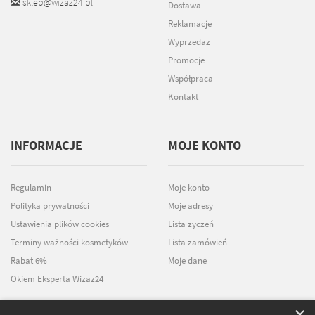
sklep@wizaz24.pl
Dostawa
Reklamacje
Wyprzedaż
Promocje
Współpraca
Kontakt
INFORMACJE
MOJE KONTO
Regulamin
Moje konto
Polityka prywatności
Moje adresy
Ustawienia plików cookies
Lista życzeń
Terminy ważności kosmetyków
Lista zamówień
Rabat 6%
Moje dane
Okiem Eksperta Wizaż24
×