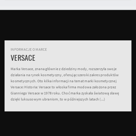
INFORMACJE O MARCE
VERSACE
Marka Versace, znana głównie z dziedziny mody, rozszerzyła swoje
działania na rynek kosmetyczny, oferując szeroki zakres produktów
kosmetycznych. Oto kilka informacji na temat marki kosmetycznej
Versace: Historia: Versace to włoska firma modowa założona przez
Gianniego Versace w 1978 roku. Choć marka zyskała światową sławę
dzięki luksusowym ubraniom, to w późniejszych latach (...)