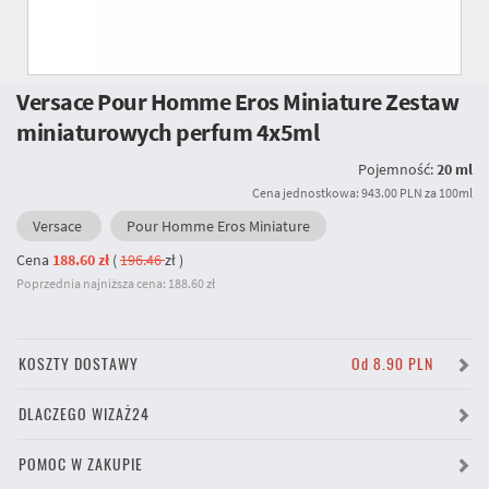
Versace Pour Homme Eros Miniature Zestaw
miniaturowych perfum 4x5ml
Pojemność:
20 ml
Cena jednostkowa: 943.00 PLN za 100ml
Versace
Pour Homme Eros Miniature
Cena
188.60 zł
(
196.46
zł
)
Poprzednia najniższa cena: 188.60 zł
KOSZTY DOSTAWY
Od 8.90 PLN
DLACZEGO WIZAŻ24
POMOC W ZAKUPIE