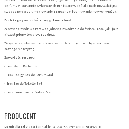
perfumy w starannie wykonanych miniaturowych flakonach pozwalają na
swobodne eksperymentowanie z zapachem i odkrywanie nowych wrażeń.
Perfekcyjny na podróże i wyjątkowe chwile
Zestaw sprawdzi się zarówno jako wprowadzenie do świata Erosa, jak i jako
niezastąpiony towarzysz podróży.
Wszystko zapakowane w luksusowe pudełko – gotowe, by oczarować
każdego mężczyznę.
Zawartość zestawu:
• Eros Najim Parfum 5ml
• Eros Energy Eau de Parfum 5ml
• Eros Eau de Toilette 5ml
• Eros Flame Eau de Parfum 5ml
PRODUCENT
Euroitalia Srl
Via Galileo Galilei, 5, 20873 Cavenago di Brianza, IT