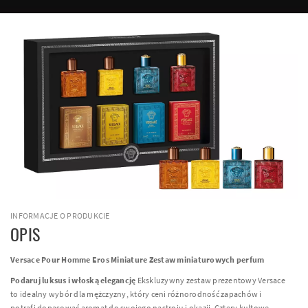
INFORMACJE O PRODUKCIE
OPIS
Versace Pour Homme Eros Miniature Zestaw miniaturowych perfum
Podaruj luksus i włoską elegancję
Ekskluzywny zestaw prezentowy Versace
to idealny wybór dla mężczyzny, który ceni różnorodność zapachów i
potrafi dopasować aromat do swojego nastroju i okazji. Cztery kultowe