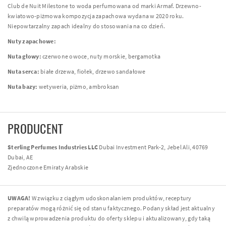
Club de Nuit Milestone to woda perfumowana od marki Armaf. Drzewno-
kwiatowo-piżmowa kompozycja zapachowa wydana w 2020 roku.
Niepowtarzalny zapach idealny do stosowania na co dzień.
Nuty zapachowe:
Nuta głowy:
czerwone owoce, nuty morskie, bergamotka
Nuta serca:
białe drzewa, fiołek, drzewo sandałowe
Nuta bazy:
wetyweria, piżmo, ambroksan
PRODUCENT
Sterling Perfumes Industries LLC
Dubai Investment Park-2, Jebel Ali, 40769
Dubai, AE
Zjednoczone Emiraty Arabskie
UWAGA!
W związku z ciągłym udoskonalaniem produktów, receptury
preparatów mogą różnić się od stanu faktycznego. Podany skład jest aktualny
z chwilą wprowadzenia produktu do oferty sklepu i aktualizowany, gdy taką