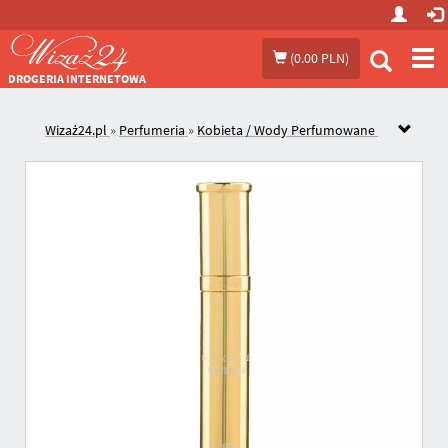
Prze
(
0.00 PLN
)
me
DROGERIA INTERNETOWA
Wizaż24.pl
»
Perfumeria
»
Kobieta / Wody Perfumowane