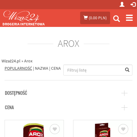
Prze
(
0.00 PLN
)
me
DROGERIA INTERNETOWA
AROX
Wizaż24.pl
»
Arox
POPULARNOŚĆ
|
NAZWA
|
CENA
DOSTĘPNOŚĆ
CENA