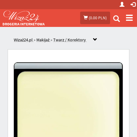
Prze
(
0.00 PLN
)
me
DROGERIA INTERNETOWA
Wizaż24.pl
»
Makijaż
»
Twarz / Korektory