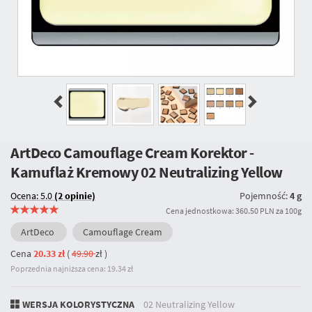
ArtDeco Camouflage Cream Korektor -
Kamuflaż Kremowy
02 Neutralizing Yellow
Ocena: 5.0
(2 opinie)
Pojemność:
4 g
Cena jednostkowa: 360.50 PLN za 100g
ArtDeco
Camouflage Cream
Cena
20.33 zł
(
49.90
zł
)
Poprzednia najniższa cena: 19.34 zł
WERSJA KOLORYSTYCZNA
02 Neutralizing Yellow