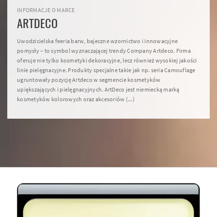
INFORMACJE O MARCE
ARTDECO
Uwodzicielska feeria barw, bajeczne wzornictwo i innowacyjne
pomysły – to symbol wyznaczającej trendy Company Artdeco. Firma
oferuje nie tylko kosmetyki dekoracyjne, lecz również wysokiej jakości
linie pielęgnacyjne. Produkty specjalne takie jak np. seria Camouflage
ugruntowały pozycję Artdeco w segmencie kosmetyków
upiększających i pielęgnacyjnych. ArtDeco jest niemiecką marką
kosmetyków kolorowych oraz akcesoriów (...)