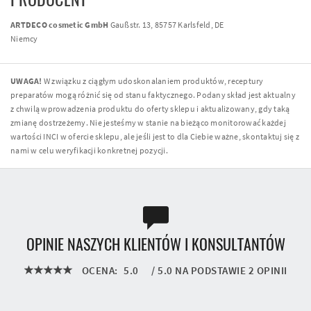
ARTDECO cosmetic GmbH
Gaußstr. 13, 85757 Karlsfeld, DE
Niemcy
UWAGA!
W związku z ciągłym udoskonalaniem produktów, receptury
preparatów mogą różnić się od stanu faktycznego. Podany skład jest aktualny
z chwilą wprowadzenia produktu do oferty sklepu i aktualizowany, gdy taką
zmianę dostrzeżemy. Nie jesteśmy w stanie na bieżąco monitorować każdej
wartości INCI w ofercie sklepu, ale jeśli jest to dla Ciebie ważne, skontaktuj się z
nami w celu weryfikacji konkretnej pozycji.
OPINIE NASZYCH KLIENTÓW I KONSULTANTÓW
OCENA:
5.0
/
5.0
NA PODSTAWIE
2
OPINII