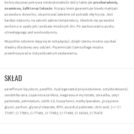
kolorystycznej pokrywa niedoskonałości skóry takie jak
przebarwienia,
znamiona, żyłki oraz tatuaże
. Kryjący krem gwarantuje trwały makijaż i
pozwala w dowolny, stopniować zależnie od potrzeb siłę krycia. Jest
bardzo odporny na szeroki zakres temperatury. Idealnie się sprawdza
zarówno w upały jak i podczas mroźnych dni. Po zastosowaniu pudru
utrwalającego jest wodoodporny.
Wszystkie odcienie dają się ze sobą łączyć, dzięki czemu można uzyskać
idealny dla danej cery odcień. Pojemniczki Camouflage można
przechowywać w indywidualnym zestawieniu.
SKŁAD
paraffinum liquidum, paraffin, hydrogenated polyisobutene, octyldodecanol,
candelilla cera, copernicia cerifera, magnesium myristate, cera alba, cetyl
palmitate, petrolatum, oleth-10, tocopherol, methylparaben, propylene
glycol, parfum, glyceryl stearate, BTH, ascorbyl palmiate, citric acid, [+/- CI
77007, CI 77891, CI 77491, CI 77492, CI 77499, CI 19140, CI 75470