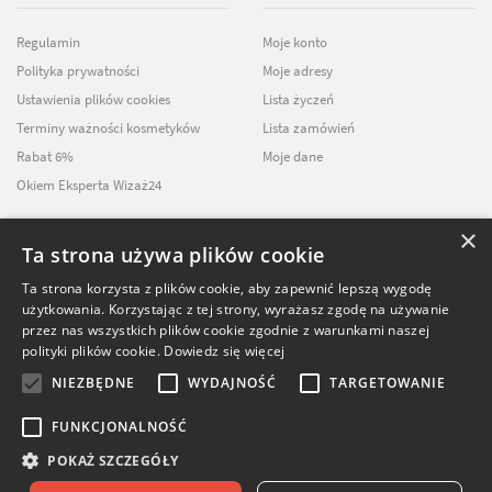
Regulamin
Moje konto
Polityka prywatności
Moje adresy
Ustawienia plików cookies
Lista życzeń
Terminy ważności kosmetyków
Lista zamówień
Rabat 6%
Moje dane
Okiem Eksperta Wizaż24
×
Ta strona używa plików cookie
NEWSLETTER
Ta strona korzysta z plików cookie, aby zapewnić lepszą wygodę
użytkowania. Korzystając z tej strony, wyrażasz zgodę na używanie
ZAPISZ SIĘ DO
przez nas wszystkich plików cookie zgodnie z warunkami naszej
NASZEGO NEWSLETTERA
polityki plików cookie.
Dowiedz się więcej
NIEZBĘDNE
WYDAJNOŚĆ
TARGETOWANIE
FUNKCJONALNOŚĆ
POKAŻ SZCZEGÓŁY
© Softika.pl 2026