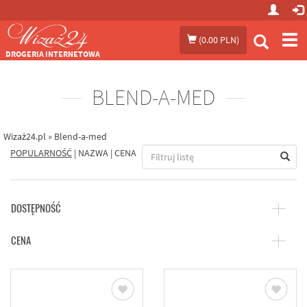
Prze
(
0.00 PLN
)
me
DROGERIA INTERNETOWA
BLEND-A-MED
Wizaż24.pl
»
Blend-a-med
POPULARNOŚĆ
|
NAZWA
|
CENA
DOSTĘPNOŚĆ
CENA