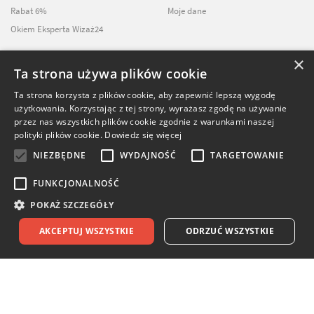
Rabat 6%
Moje dane
Okiem Eksperta Wizaż24
×
Ta strona używa plików cookie
NEWSLETTER
Ta strona korzysta z plików cookie, aby zapewnić lepszą wygodę
użytkowania. Korzystając z tej strony, wyrażasz zgodę na używanie
ZAPISZ SIĘ DO
przez nas wszystkich plików cookie zgodnie z warunkami naszej
NASZEGO NEWSLETTERA
polityki plików cookie.
Dowiedz się więcej
NIEZBĘDNE
WYDAJNOŚĆ
TARGETOWANIE
FUNKCJONALNOŚĆ
POKAŻ SZCZEGÓŁY
© Softika.pl 2026
AKCEPTUJ WSZYSTKIE
ODRZUĆ WSZYSTKIE