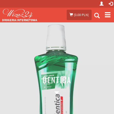
Prze
(
0.00 PLN
)
me
DROGERIA INTERNETOWA
DENTICA