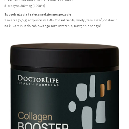
d-biotyna 500mcg (1000%)
Sposób użycia / zalecane dzienne spożycie
1 miarka (5,5 g) rozpuścić w 150 – 200 ml ciepłej wody, zamieszać, odstawić
na kilka minut do całkowitego rozpuszczenia, następnie spożyć.