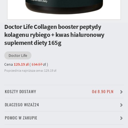
Doctor Life Collagen booster peptydy
kolagenu rybiego + kwas hialuronowy
suplement diety 165g
Doctor Life
Cena
129.19 zł
(
134.57
zł
)
Poprzednia najniższa cena: 129.19 zł
KOSZTY DOSTAWY
Od 8.90 PLN
DLACZEGO WIZAŻ24
POMOC W ZAKUPIE