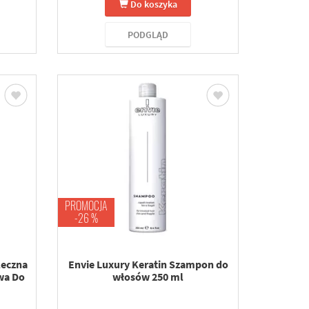
Do koszyka
PODGLĄD
PROMOCJA
-26 %
leczna
Envie Luxury Keratin Szampon do
wa Do
włosów 250 ml