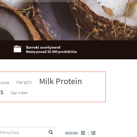
Szeroki asortyment
Mamy ponad 30.000 produktów
Milk Protein
Keratin
estore
s
Sea Water
WIDOK:
|