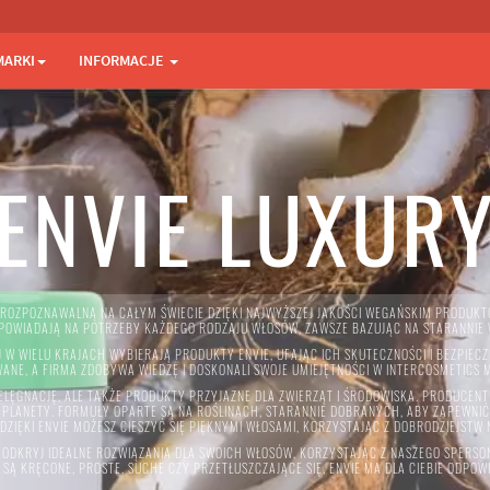
MARKI
INFORMACJE
ENVIE LUXUR
Ą ROZPOZNAWALNĄ NA CAŁYM ŚWIECIE DZIĘKI NAJWYŻSZEJ JAKOŚCI WEGAŃSKIM PRODUK
DPOWIADAJĄ NA POTRZEBY KAŻDEGO RODZAJU WŁOSÓW, ZAWSZE BAZUJĄC NA STARANNI
J W WIELU KRAJACH WYBIERAJĄ PRODUKTY ENVIE, UFAJĄC ICH SKUTECZNOŚCI I BEZPIEC
ANE, A FIRMA ZDOBYWA WIEDZĘ I DOSKONALI SWOJE UMIEJĘTNOŚCI W INTERCOSMETICS
IELĘGNACJĘ, ALE TAKŻE PRODUKTY PRZYJAZNE DLA ZWIERZĄT I ŚRODOWISKA. PRODUCENT
ZEJ PLANETY. FORMUŁY OPARTE SĄ NA ROŚLINACH, STARANNIE DOBRANYCH, ABY ZAPEWNI
DZIĘKI ENVIE MOŻESZ CIESZYĆ SIĘ PIĘKNYMI WŁOSAMI, KORZYSTAJĄC Z DOBRODZIEJSTW
ODKRYJ IDEALNE ROZWIĄZANIA DLA SWOICH WŁOSÓW, KORZYSTAJĄC Z NASZEGO SPERSON
 SĄ KRĘCONE, PROSTE, SUCHE CZY PRZETŁUSZCZAJĄCE SIĘ, ENVIE MA DLA CIEBIE ODPOW