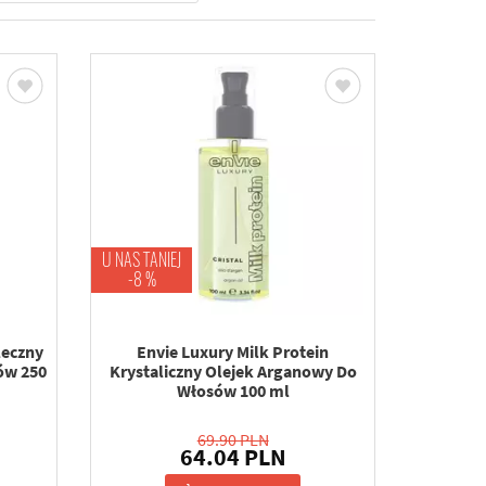
U NAS TANIEJ
-8 %
leczny
Envie Luxury Milk Protein
ów 250
Krystaliczny Olejek Arganowy Do
Włosów 100 ml
69.90 PLN
64.04 PLN