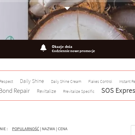
Okazje dnia
Codziennie nowe promocje
Daily Shine
 Respect
Daily Shine Cream
Flakes Control
Instant R
SOS Expres
Bond Repair
Revitalize
Rrevitalize Specific
NIE :
POPULARNOŚĆ
|
NAZWA
|
CENA