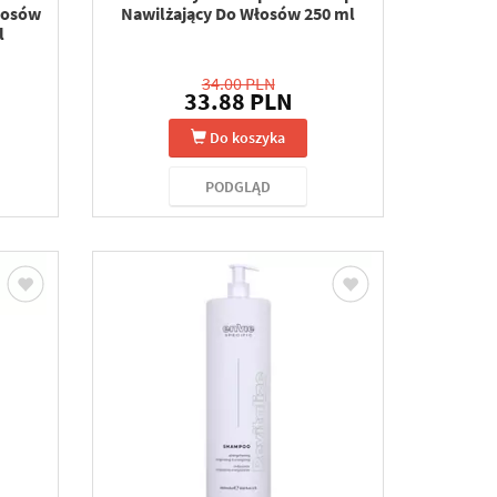
łosów
Nawilżający Do Włosów 250 ml
l
34.00 PLN
33.88 PLN
Do koszyka
PODGLĄD