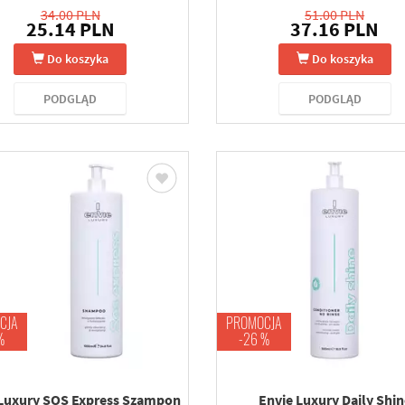
34.00 PLN
51.00 PLN
25.14 PLN
37.16 PLN
Do koszyka
Do koszyka
PODGLĄD
PODGLĄD
CJA
PROMOCJA
%
-26 %
 Luxury SOS Express Szampon
Envie Luxury Daily Shin