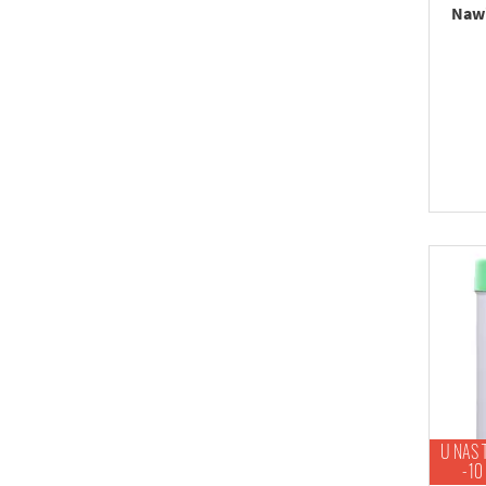
Nawi
U NAS 
-10