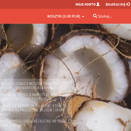
MOJE KONTO
ZALOGUJ SIĘ
KOSZYK (0.00 PLN)
Szukaj...
Y
TOM DO PIELĘGNACJI WŁOSÓW. TWORZYMY
E WYSELEKCJONOWANYCH SKŁADNIKACH.
ZEŃSTWU. W TROSCE O NAJWYŻSZĄ JAKOŚĆ,
 MILANO – CENTRUM SZKOLENIOWYM.
 STAWIA NA NATURALNE SKŁADNIKI, KTÓRE SĄ
Ć OPTYMALNĄ PIELĘGNACJĘ WŁOSÓW I SKÓRY
 NATURY.
ALIZOWANEGO QUIZU. NIEZALEŻNIE OD TEGO,
IEDNIE PRODUKTY.