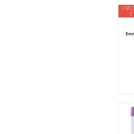
U NAS 
-5
Env