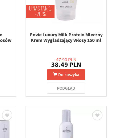
U NAS TANIEJ
-20 %
e
Envie Luxury Milk Protein Mleczny
łosów
Krem Wygładzający Włosy 150 ml
47.90 PLN
38.49 PLN
Do koszyka
PODGLĄD