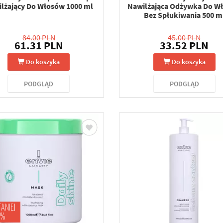
lżający Do Włosów 1000 ml
Nawilżająca Odżywka Do W
Bez Spłukiwania 500 m
84.00 PLN
45.00 PLN
61.31 PLN
33.52 PLN
Do koszyka
Do koszyka
PODGLĄD
PODGLĄD
TANIEJ
 %