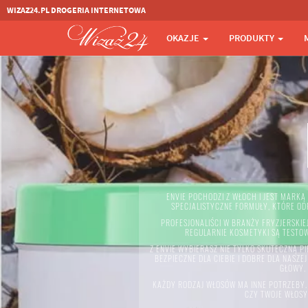
WIZAZ24.PL DROGERIA INTERNETOWA
OKAZJE
PRODUKTY
ENVIE POCHODZI Z WŁOCH I JEST MARK
SPECJALISTYCZNE FORMUŁY, KTÓRE O
PROFESJONALIŚCI W BRANŻY FRYZJERSKIE
REGULARNIE KOSMETYKI SĄ TESTOW
Z ENVIE WYBIERASZ NIE TYLKO SKUTECZNĄ P
BEZPIECZNE DLA CIEBIE I DOBRE DLA NAS
GŁOWY. 
KAŻDY RODZAJ WŁOSÓW MA INNE POTRZEBY. 
CZY TWOJE WŁOSY