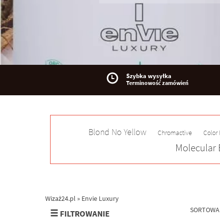
Szybka wysyłka
Terminowość zamówień
Blond No Yellow
Chromactive
Color
Molecular 
Wizaż24.pl
»
Envie Luxury
SORTOWA
FILTROWANIE