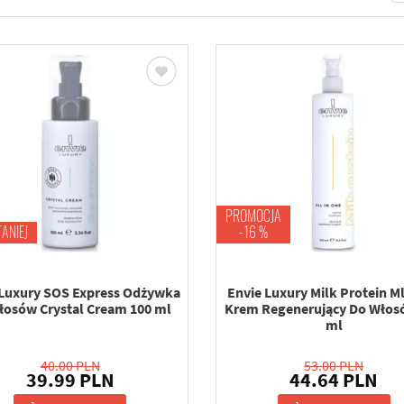
PROMOCJA
TANIEJ
-16 %
 Luxury SOS Express Odżywka
Envie Luxury Milk Protein M
łosów Crystal Cream 100 ml
Krem Regenerujący Do Włos
ml
40.00 PLN
53.00 PLN
39.99 PLN
44.64 PLN