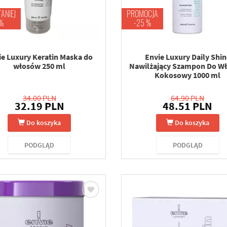
TANIEJ
PROMOCJA
 %
-25 %
ie Luxury Keratin Maska do
Envie Luxury Daily Shin
włosów 250 ml
Nawilżający Szampon Do W
Kokosowy 1000 ml
34.00 PLN
64.90 PLN
32.19 PLN
48.51 PLN
Do koszyka
Do koszyka
PODGLĄD
PODGLĄD