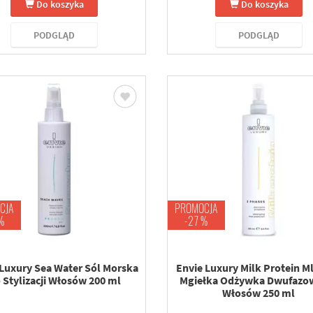
Do koszyka
Do koszyka
PODGLĄD
PODGLĄD
CJA
PROMOCJA
%
-27 %
 Luxury Sea Water Sól Morska
Envie Luxury Milk Protein M
 Stylizacji Włosów 200 ml
Mgiełka Odżywka Dwufazo
Włosów 250 ml