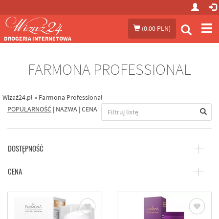
Prze
(
0.00 PLN
)
me
DROGERIA INTERNETOWA
FARMONA PROFESSIONAL
Wizaż24.pl
»
Farmona Professional
POPULARNOŚĆ
|
NAZWA
|
CENA
DOSTĘPNOŚĆ
CENA