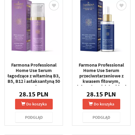
Farmona Professional
Farmona Professional
Home Use Serum
Home Use Serum
łagodzące z witaminą B3,
przeciwstarzeniowe z
B5, B12 i astaksantyną 50
kwasem fitowym,
ml
astaksantyną i detoxi-look -
Skóra dojrzała 30 ml
28.15 PLN
28.15 PLN
Do koszyka
Do koszyka
PODGLĄD
PODGLĄD