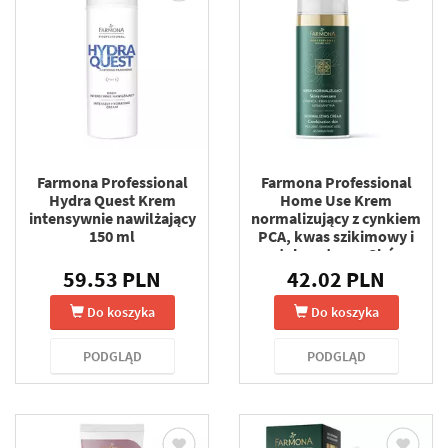
Farmona Professional
Farmona Professional
Hydra Quest Krem
Home Use Krem
intensywnie nawilżający
normalizujący z cynkiem
150 ml
PCA, kwas szikimowy i
astaksantyna - Skóra
mieszana 50 ml
59.53 PLN
42.02 PLN
Do koszyka
Do koszyka
PODGLĄD
PODGLĄD