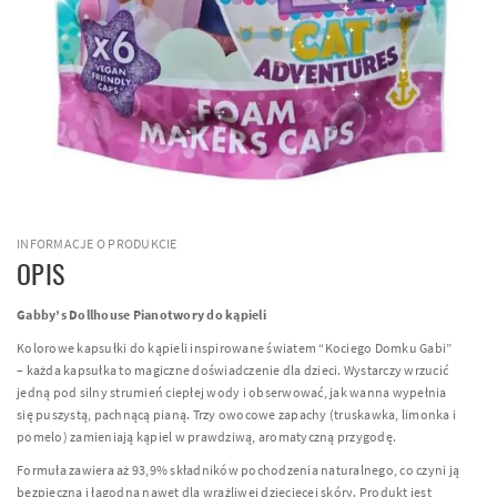
INFORMACJE O PRODUKCIE
OPIS
Gabby’s Dollhouse Pianotwory do kąpieli
Kolorowe kapsułki do kąpieli inspirowane światem “Kociego Domku Gabi”
– każda kapsułka to magiczne doświadczenie dla dzieci. Wystarczy wrzucić
jedną pod silny strumień ciepłej wody i obserwować, jak wanna wypełnia
się puszystą, pachnącą pianą. Trzy owocowe zapachy (truskawka, limonka i
pomelo) zamieniają kąpiel w prawdziwą, aromatyczną przygodę.
Formuła zawiera aż 93,9% składników pochodzenia naturalnego, co czyni ją
bezpieczną i łagodną nawet dla wrażliwej dziecięcej skóry. Produkt jest