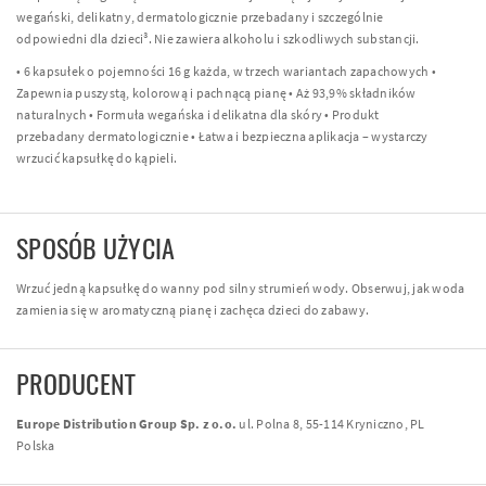
wegański, delikatny, dermatologicznie przebadany i szczególnie
odpowiedni dla dzieci³. Nie zawiera alkoholu i szkodliwych substancji.
• 6 kapsułek o pojemności 16 g każda, w trzech wariantach zapachowych •
Zapewnia puszystą, kolorową i pachnącą pianę • Aż 93,9% składników
naturalnych • Formuła wegańska i delikatna dla skóry • Produkt
przebadany dermatologicznie • Łatwa i bezpieczna aplikacja – wystarczy
wrzucić kapsułkę do kąpieli.
SPOSÓB UŻYCIA
Wrzuć jedną kapsułkę do wanny pod silny strumień wody. Obserwuj, jak woda
zamienia się w aromatyczną pianę i zachęca dzieci do zabawy.
PRODUCENT
Europe Distribution Group Sp. z o.o.
ul. Polna 8, 55-114 Kryniczno, PL
Polska