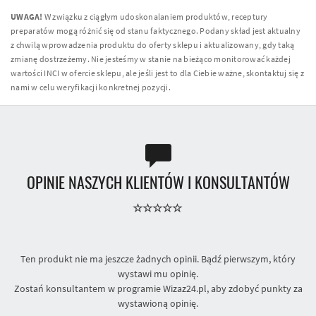
UWAGA!
W związku z ciągłym udoskonalaniem produktów, receptury
preparatów mogą różnić się od stanu faktycznego. Podany skład jest aktualny
z chwilą wprowadzenia produktu do oferty sklepu i aktualizowany, gdy taką
zmianę dostrzeżemy. Nie jesteśmy w stanie na bieżąco monitorować każdej
wartości INCI w ofercie sklepu, ale jeśli jest to dla Ciebie ważne, skontaktuj się z
nami w celu weryfikacji konkretnej pozycji.
OPINIE NASZYCH KLIENTÓW I KONSULTANTÓW
Ten produkt nie ma jeszcze żadnych opinii. Bądź pierwszym, który
wystawi mu opinię.
Zostań konsultantem w programie Wizaz24.pl, aby zdobyć punkty za
wystawioną opinię.