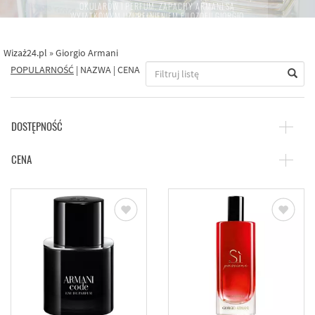
OKULARÓW I PERFUM. ZAPACHY ARMANI SĄ
WYJĄTKOWYM UZUPEŁNIENIEM FILOZOFII GIORGIO
ARMANIEGO. STANOWIĄ UCIELEŚNIENIE JAKOŚCI, STYLU I
SUKCESU.
Wizaż24.pl
»
Giorgio Armani
POPULARNOŚĆ
|
NAZWA
|
CENA
DOSTĘPNOŚĆ
CENA