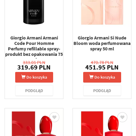
Giorgio Armani Armani
Giorgio Armani Si Nude
Code Pour Homme
Bloom woda perfumowana
Perfumy refillable spray-
spray 50 ml
produkt bez opakowania 75
ml
333.01 PLN
470.78 PLN
319.69 PLN
451.95 PLN
Do koszyka
Do koszyka
PODGLĄD
PODGLĄD