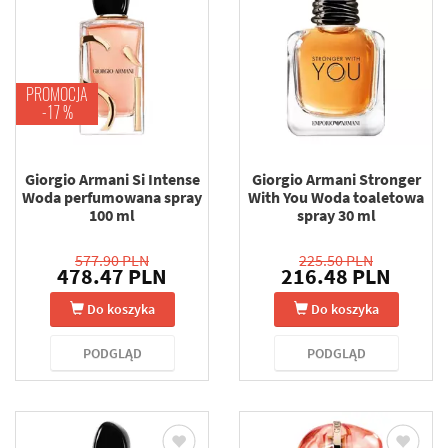
PROMOCJA
-17 %
Giorgio Armani Si Intense
Giorgio Armani Stronger
Woda perfumowana spray
With You Woda toaletowa
100 ml
spray 30 ml
577.90 PLN
225.50 PLN
478.47 PLN
216.48 PLN
Do koszyka
Do koszyka
PODGLĄD
PODGLĄD