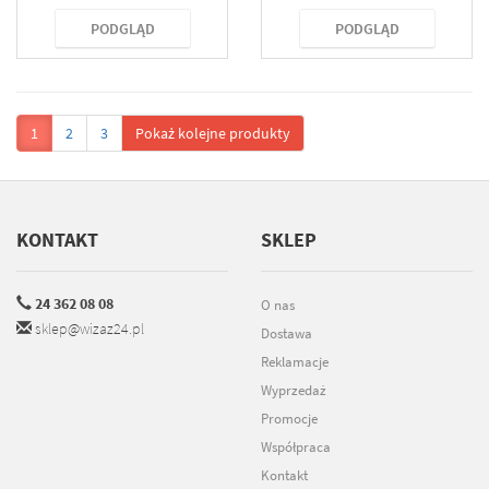
PODGLĄD
PODGLĄD
1
2
3
Pokaż kolejne produkty
KONTAKT
SKLEP
24 362 08 08
O nas
sklep@wizaz24.pl
Dostawa
Reklamacje
Wyprzedaż
Promocje
Współpraca
Kontakt