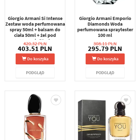
Giorgio Armani Si Intense
Giorgio Armani Emporio
Zestaw woda perfumowana
Diamonds Woda
spray 50ml + balsam do
perfumowana spraytester
ciała 50ml + żel pod
100 ml
prysznic 50ml
420.32 PLN
308.11 PLN
403.51 PLN
295.79 PLN
Do koszyka
Do koszyka
PODGLĄD
PODGLĄD