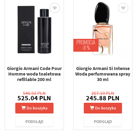
PROMOCJA
-8 %
Giorgio Armani Code Pour
Giorgio Armani Si Intense
Homme woda toaletowa
Woda perfumowana spray
refillable 200 ml
30 ml
546.92 PLN
267.10 PLN
525.04 PLN
245.88 PLN
Do koszyka
Do koszyka
PODGLĄD
PODGLĄD