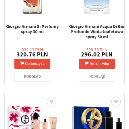
Giorgio Armani Si Perfumy
Giorgio Armani Acqua Di Gio
spray 30 ml
Profondo Woda toaletowa
spray 50 ml
334.13 PLN
308.35 PLN
320.76 PLN
296.02 PLN
Do koszyka
Do koszyka
PODGLĄD
PODGLĄD