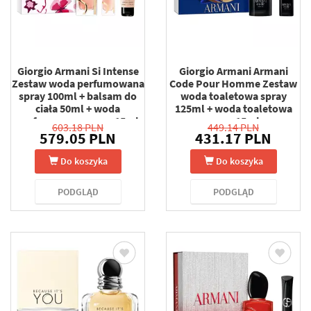
Giorgio Armani Si Intense
Giorgio Armani Armani
Zestaw woda perfumowana
Code Pour Homme Zestaw
spray 100ml + balsam do
woda toaletowa spray
ciała 50ml + woda
125ml + woda toaletowa
perfumowana spray 15ml
spray 15ml
603.18 PLN
449.14 PLN
579.05 PLN
431.17 PLN
Do koszyka
Do koszyka
PODGLĄD
PODGLĄD