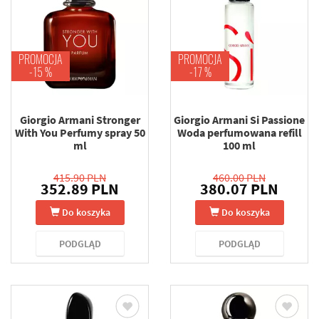
PROMOCJA
PROMOCJA
-15 %
-17 %
Giorgio Armani Stronger
Giorgio Armani Si Passione
With You Perfumy spray 50
Woda perfumowana refill
ml
100 ml
415.90 PLN
460.00 PLN
352.89 PLN
380.07 PLN
Do koszyka
Do koszyka
PODGLĄD
PODGLĄD