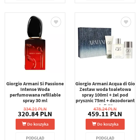
Giorgio Armani Si Passione
Giorgio Armani Acqua di Gio
Intense Woda
Zestaw woda toaletowa
perfumowana refillable
spray 100ml + żel pod
spray 30 ml
prysznic 75ml + dezodorant
sztyft 75g
334.21 PLN
478.24 PLN
320.84 PLN
459.11 PLN
Do koszyka
Do koszyka
PODGLĄD
PODGLĄD