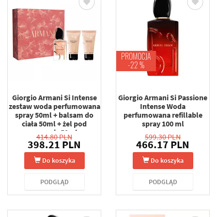
PROMOCJA
-22 %
Giorgio Armani Si Intense
Giorgio Armani Si Passione
zestaw woda perfumowana
Intense Woda
spray 50ml + balsam do
perfumowana refillable
ciała 50ml + żel pod
spray 100 ml
prysznic 50ml
414.80 PLN
599.30 PLN
398.21 PLN
466.17 PLN
Do koszyka
Do koszyka
PODGLĄD
PODGLĄD