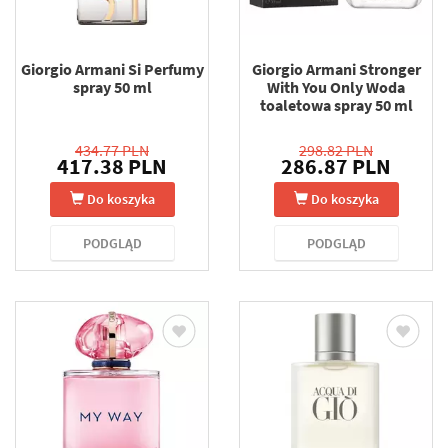
Giorgio Armani Si Perfumy
Giorgio Armani Stronger
spray 50 ml
With You Only Woda
toaletowa spray 50 ml
434.77 PLN
298.82 PLN
417.38 PLN
286.87 PLN
Do koszyka
Do koszyka
PODGLĄD
PODGLĄD