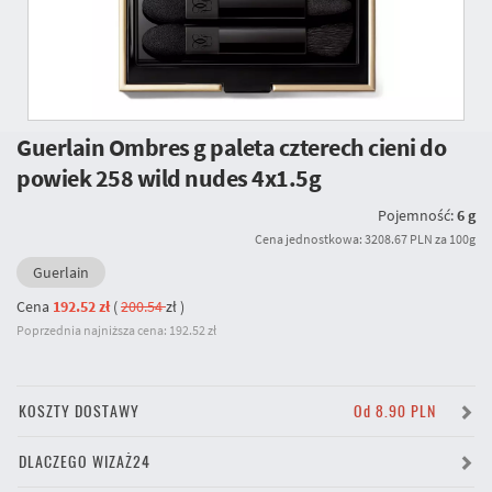
Guerlain Ombres g paleta czterech cieni do
powiek 258 wild nudes 4x1.5g
Pojemność:
6 g
Cena jednostkowa: 3208.67 PLN za 100g
Guerlain
Cena
192.52 zł
(
200.54
zł
)
Poprzednia najniższa cena: 192.52 zł
KOSZTY DOSTAWY
Od 8.90 PLN
DLACZEGO WIZAŻ24