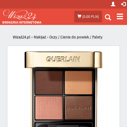
Prze
(
0.00 PLN
)
me
DROGERIA INTERNETOWA
Wizaż24.pl
»
Makijaż
»
Oczy / Cienie do powiek / Palety