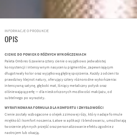
INFORMACJE O PRODUKCIE
OPIS
CIENIE
DO
POWIEK
O RÓŻNYCH WYKOŃCZENIACH
Paleta Ombres G zawiera cztery cienie o wyjątkowo jedwabistej
konsystencji i intensywnym nasyceniu pigmentów, zapewniającym
długotrwały kolor oraz wyjątkową głębię spojrzenia. Każdy z odcieni to
prawdziwy klejnot natury, oferujący cztery różnorodne wykończenia:
intensywną satynę, głęboki mat, lśniący metaliczny połysk oraz
olśniewającą perłę — dla nieskończonych możliwości makijażu, od
subtelnego po wyrazisty.
WYRAFINOWANA
FORMUŁA
DLA
KOMFORTU
I ZMYSŁOWOŚCI
Cienie zostały wzbogacone o olejek z zimowej róży, który nadaje formule
miękkość i komfort noszenia. Łatwe w aplikacji i blendowaniu, umożliwiają
tworzenie płynnych przejść oraz personalizowanie efektu zgodnie z
nastrojem lub okazją.