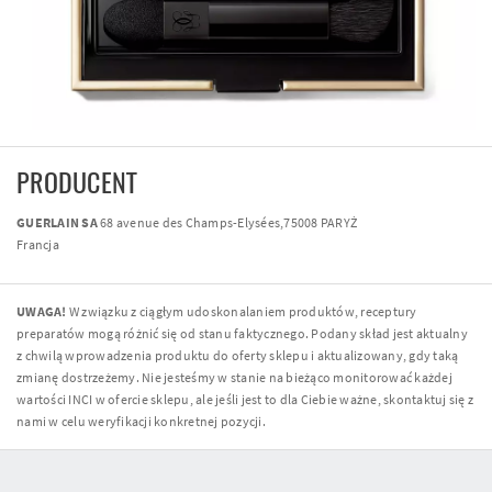
PRODUCENT
GUERLAIN SA
68 avenue des Champs-Elysées,75008 PARYŻ
Francja
UWAGA!
W związku z ciągłym udoskonalaniem produktów, receptury
preparatów mogą różnić się od stanu faktycznego. Podany skład jest aktualny
z chwilą wprowadzenia produktu do oferty sklepu i aktualizowany, gdy taką
zmianę dostrzeżemy. Nie jesteśmy w stanie na bieżąco monitorować każdej
wartości INCI w ofercie sklepu, ale jeśli jest to dla Ciebie ważne, skontaktuj się z
nami w celu weryfikacji konkretnej pozycji.