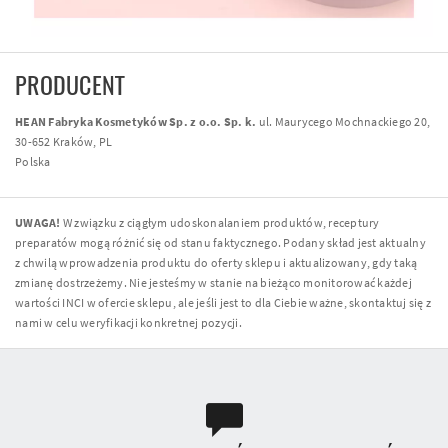
PRODUCENT
HEAN Fabryka Kosmetyków Sp. z o.o. Sp. k.
ul. Maurycego Mochnackiego 20,
30-652 Kraków, PL
Polska
UWAGA!
W związku z ciągłym udoskonalaniem produktów, receptury
preparatów mogą różnić się od stanu faktycznego. Podany skład jest aktualny
z chwilą wprowadzenia produktu do oferty sklepu i aktualizowany, gdy taką
zmianę dostrzeżemy. Nie jesteśmy w stanie na bieżąco monitorować każdej
wartości INCI w ofercie sklepu, ale jeśli jest to dla Ciebie ważne, skontaktuj się z
nami w celu weryfikacji konkretnej pozycji.