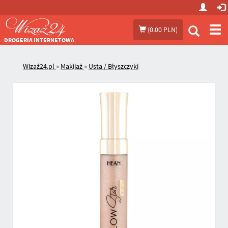
Prze
(
0.00 PLN
)
me
DROGERIA INTERNETOWA
Wizaż24.pl
»
Makijaż
»
Usta / Błyszczyki