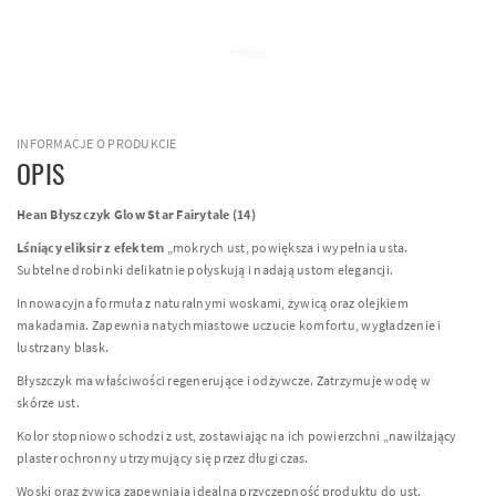
INFORMACJE O PRODUKCIE
OPIS
Hean Błyszczyk Glow Star Fairytale (14)
Lśniący eliksir z efektem
„mokrych ust, powiększa i wypełnia usta.
Subtelne drobinki delikatnie połyskują i nadają ustom elegancji.
Innowacyjna formuła z naturalnymi woskami, żywicą oraz olejkiem
makadamia. Zapewnia natychmiastowe uczucie komfortu, wygładzenie i
lustrzany blask.
Błyszczyk ma właściwości regenerujące i odżywcze. Zatrzymuje wodę w
skórze ust.
Kolor stopniowo schodzi z ust, zostawiając na ich powierzchni „nawilżający
plaster ochronny utrzymujący się przez długi czas.
Woski oraz żywica zapewniają idealną przyczepność produktu do ust.