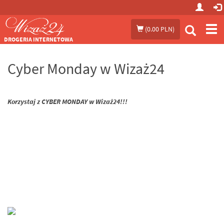
Prze
(
0.00 PLN
)
me
DROGERIA INTERNETOWA
Cyber Monday w Wizaż24
Korzystaj z
CYBER
MONDAY
w Wizaż24!!!