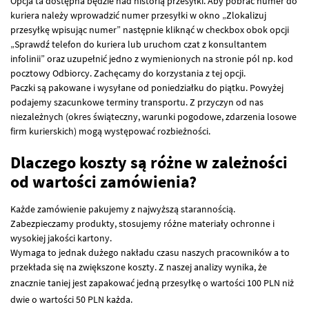
Opcja ta dostępna będzie nad historią przesyłki. Aby pobrać numer do
kuriera należy wprowadzić numer przesyłki w okno „Zlokalizuj
przesyłkę wpisując numer” następnie kliknąć w checkbox obok opcji
„Sprawdź telefon do kuriera lub uruchom czat z konsultantem
infolinii” oraz uzupełnić jedno z wymienionych na stronie pól np. kod
pocztowy Odbiorcy. Zachęcamy do korzystania z tej opcji.
Paczki są pakowane i wysyłane od poniedziałku do piątku. Powyżej
podajemy szacunkowe terminy transportu. Z przyczyn od nas
niezależnych (okres świąteczny, warunki pogodowe, zdarzenia losowe
firm kurierskich) mogą występować rozbieżności.
Dlaczego koszty są różne w zależności
od wartości zamówienia?
Każde zamówienie pakujemy z najwyższą starannością.
Zabezpieczamy produkty, stosujemy różne materiały ochronne i
wysokiej jakości kartony.
Wymaga to jednak dużego nakładu czasu naszych pracowników a to
przekłada się na zwiększone koszty. Z naszej analizy wynika, że
znacznie taniej jest zapakować jedną przesyłkę o wartości 100
PLN
niż
dwie o wartości 50
PLN
każda.