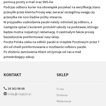
pomocą poczty e-mail oraz
SMS
-ów
Podczas odbioru kurier ma obowiązek poczekać na weryfikację stanu
przesyłki przez klienta.Proszę więc zwracać szczególną uwagę czy
przesyłka nie nosi śladów próby otwarcia.
W przypadku uszkodzenia paczki należy odmówić jej odbioru, a
następnie spisać z kurierem protokół szkody na podstawie, którego
będzie można rozpatrzyć reklamację. O zaistniałym fakcie proszę
bezzwłocznie poinformować nasz sklep.
Poczta Polska czeka na odbiór paczki w Urzędzie Pocztowym przez 7
dni od chwili poinformowania o możliwości odbioru paczki.
Po złożeniu zamówienia Klient otrzymuje od nas e-mail
potwierdzający zakup.
KONTAKT
SKLEP
24 362 08 08
O nas
sklep@wizaz24.pl
Dostawa
Reklamacje