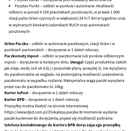
Pocztex Punkt – odbiór w punkcie i automacie. Możliwość
odbioru w ponad 4 100 placówkach pocztowych, w prawie 1 000
stacji paliw Orlen czynnych w większości 24 h/7 dni w tygodniu oraz
w wybranych kioskach/salonikach
RUCH
oraz automatach
pocztowych
Orlen Paczka
– odbiór w automacie paczkowym, stacji Orlen i w
punktach partnerskich – doręczenie w 1 dzień roboczy.
Paczkomaty Inpost
– odbiór w paczkomacie lub punkcie odbiorczym
Inpost – doręczenie w kolejnym dniu.
Uwaga!
Część produktów, takich
jak oleje, wody (od ok 0,5L) i pozostałe płyny powyżej 1L nie wysyłamy
do paczkomatów ze względu na potencjalną możliwość uszkodzenia
paczkomatu w wypadku rozlania. Maksymalna waga paczki wysyłana
przez nas do paczkomatu to 10kg.
Kurier InPost
– doręczenie w 1 dzień roboczy
Kurier
DPD
– doręczenie w 1 dzień roboczy
Przesyłkę można śledzić na stronie internetowej
https://www.dpd.com.pl/Zlokalizuj-paczke W momencie wydania
paczki kurierowi do doręczenia, pojawi się możliwość pobrania
telefonu kontaktowego do kuriera
DPD
doręczającego przesyłkę
.