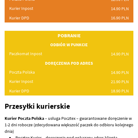
Kurier Inpost
14.90
PLN
Kurier
DPD
16.90
PLN
POBRANIE
ODBIÓR W
PUNKCIE
Paczkomat Inpost
14.90
PLN
DORĘCZENIA
POD
ADRES
Poczta Polska
14.90
PLN
Kurier Inpost
21.90
PLN
Kurier
DPD
18.90
PLN
Przesyłki kurierskie
Kurier Poczta Polska
– usługa Pocztex – gwarantowane doręczenie w
1-2 dni robocze (zdecydowana większość paczek do odbioru kolejnego
dnia)
Pocztex Kurier – doręczenie pod wskazany adres klienta