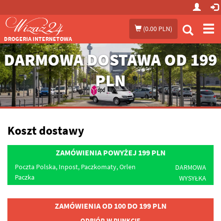
Prze
(
0.00 PLN
)
me
DROGERIA INTERNETOWA
DARMOWA DOSTAWA OD 199
PLN
Koszt dostawy
ZAMÓWIENIA POWYŻEJ 199
PLN
Poczta Polska, Inpost, Paczkomaty, Orlen
DARMOWA
Paczka
WYSYŁKA
ZAMÓWIENIA OD 100 DO 199
PLN
ODBIÓR W
PUNKCIE